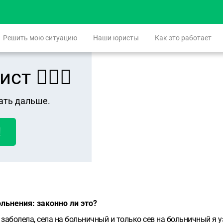
Решить мою ситуацию
Наши юристы
Как это работает
 👨🏻‍⚖️
ать дальше.
!
льнения: законно ли это?
 заболела, села на больничный и только сев на больничный я 