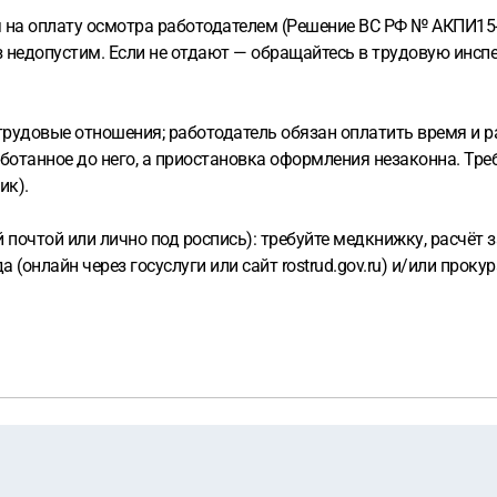
на оплату осмотра работодателем (Решение ВС РФ № АКПИ15-
каз недопустим. Если не отдают — обращайтесь в трудовую инс
рудовые отношения; работодатель обязан оплатить время и ра
ботанное до него, а приостановка оформления незаконна. Треб
ик).
почтой или лично под роспись): требуйте медкнижку, расчёт 
(онлайн через госуслуги или сайт rostrud.gov.ru) и/или прокур