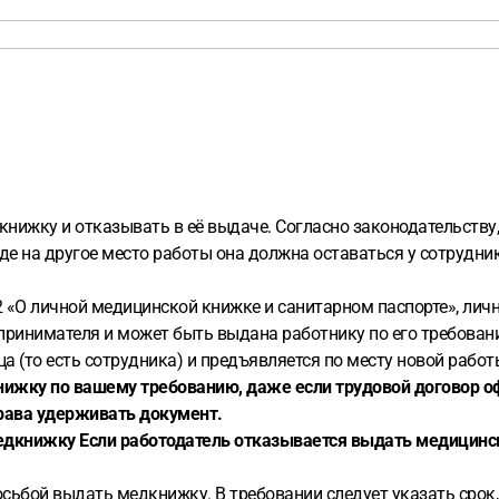
нижку и отказывать в её выдаче. Согласно законодательству
де на другое место работы она должна оставаться у сотрудни
 «О личной медицинской книжке и санитарном паспорте», лич
ринимателя и может быть выдана работнику по его требованию
а (то есть сотрудника) и предъявляется по месту новой работ
ижку по вашему требованию, даже если трудовой договор оф
права удерживать документ.
медкнижку
Если работодатель отказывается выдать медицин
сьбой выдать медкнижку. В требовании следует указать срок,