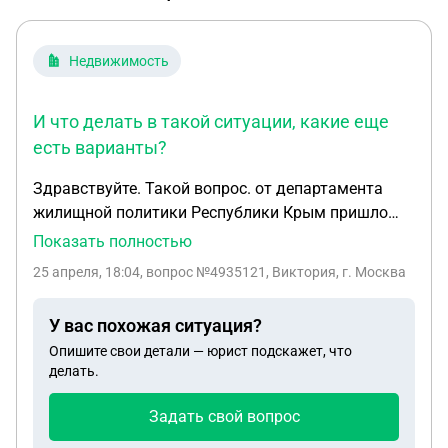
Недвижимость
И что делать в такой ситуации, какие еще
есть варианты?
Здравствуйте. Такой вопрос. от департамента
жилищной политики Республики Крым пришло
письмо , что в связи с актуализацией учетных
Показать полностью
данных собственников аварийного жилья
25 апреля, 18:04
, вопрос №4935121, Виктория, г. Москва
необходимо предоставить заявление. Заявление
о том что надо отметить каким из способов будет
У вас похожая ситуация?
покинуто жилье : 1. Получением денежной
Опишите свои детали — юрист подскажет, что
компенсации за изымаемое жилое помещение; 2.
делать.
Оформление договора мены (жилое помещение )
Ситуация следующая : Папа работал на заводе до
Задать свой вопрос
1991 года от завода были предоставлены 2