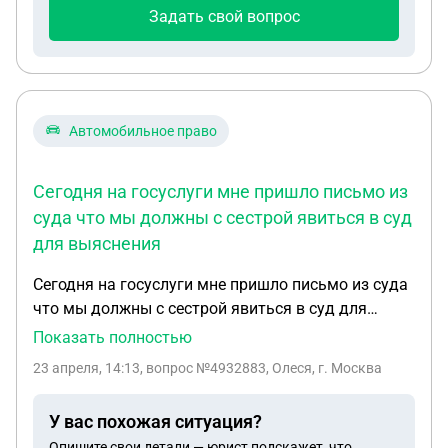
против проживания арендатора. Что нужно
Задать свой вопрос
девушке сделать и какие могут возникнуть
проблемы
Автомобильное право
Сегодня на госуслуги мне пришло письмо из
суда что мы должны с сестрой явиться в суд
для выяснения
Сегодня на госуслуги мне пришло письмо из суда
что мы должны с сестрой явиться в суд для
выяснения обстоятельства то есть банк
Показать полностью
левобережный подал в суд но я не могу понять к
23 апреля, 14:13
, вопрос №4932883, Олеся, г. Москва
чему нас обязывают дело в том что наш папа
умер 10 июня прошлого года в наследие мы не
У вас похожая ситуация?
вступали у него была машина взятая в кредит в
Опишите свои детали — юрист подскажет, что