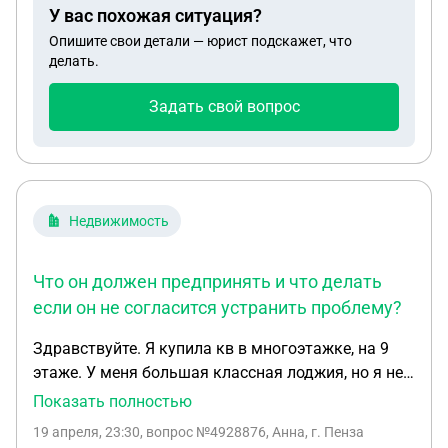
машине он приехал и что а машина погружалась
У вас похожая ситуация?
именно им на эвакуатор
Опишите свои детали — юрист подскажет, что
делать.
Задать свой вопрос
Недвижимость
Что он должен предпринять и что делать
если он не согласится устранить проблему?
Здравствуйте. Я купила кв в многоэтажке, на 9
этаже. У меня большая классная лоджия, но я не
могу ею по человечески воспользоваться, тк если
Показать полностью
идет дождь, либо тает снег, то мой балкон
19 апреля, 23:30
, вопрос №4928876, Анна, г. Пенза
затапливает сверху, тк у соседа он не застеклен,