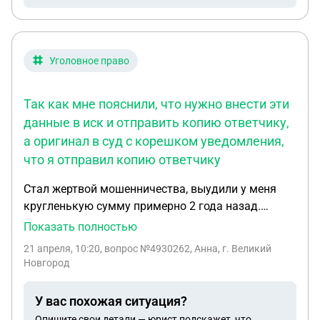
Уголовное право
Так как мне пояснили, что нужно внести эти
данные в иск и отправить копию ответчику,
а оригинал в суд с корешком уведомления,
что я отправил копию ответчику
Стал жертвой мошенничества, выудили у меня
кругленькую сумму примерно 2 года назад.
Подал заявление в полицию, дело признали
Показать полностью
уголовным. Спустя долгое время нашли
21 апреля, 10:20
, вопрос №4930262, Анна, г. Великий
дропперов, а точнее пока одного, но на него
Новгород
основная сумма и переводилась. Собираюсь
составить иск, а точнее он уже составлен с
У вас похожая ситуация?
помощью прокурора, однако до недавнего
Опишите свои детали — юрист подскажет, что