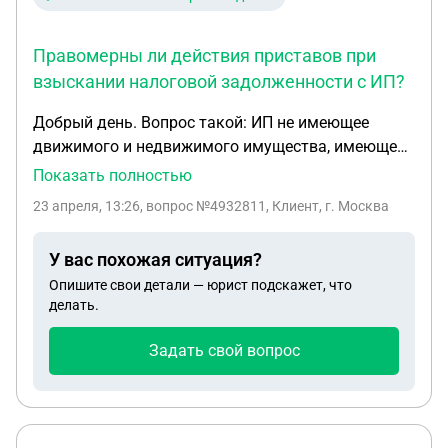
Правомерны ли действия приставов при
взыскании налоговой задолженности с ИП?
Добрый день. Вопрос такой: ИП не имеющее
движимого и недвижимого имущества, имеющее
прописку в кВ родителей и небольшое
Показать полностью
деревообрабатывающее производство
23 апреля, 13:26
, вопрос №4932811, Клиент, г. Москва
(имущество не оформлено ни на кого) задолжало
ФНС порядка 900 000р по налогам. Открыто
У вас похожая ситуация?
исполнительное производство, суд назначен в
Опишите свои детали — юрист подскажет, что
ближайшие 3 недели. Приставы связываются и
делать.
готовятся на выезд по прописке для описи
имущества и требует опись имущества
Задать свой вопрос
производства. Обоснованы ли действия
приставов? Могу я избежать посещения
родительской кв приставами и остаться при
неофомленном имуществе на производстве подав