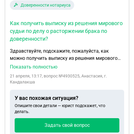
заявление о банкротстве через мфц? Какие
Доверенности нотариуса
действия правомерны со стороны приставов До
окончания исп.производства судом?
Как получить выписку из решения мирового
судьи по делу о расторжении брака по
доверенности?
Здравствуйте, подскажите, пожалуйста, как
можно получить выписку из решения мирового
судьи по гражданскому делу (расторжение
Показать полностью
брака)? У меня имеется нотариальная
21 апреля, 13:17
, вопрос №4930525, Анастасия, г.
доверенность от истца по этому делу. Я нахожусь
Кандалакша
в другом городе, получить лично выписку нет
возможности. Если отправить в суд нотариально
У вас похожая ситуация?
заверенную копию доверенности, смогу я
Опишите свои детали — юрист подскажет, что
получить заказным письмом выписку? Может
делать.
есть какие-то другие варианты?
Задать свой вопрос