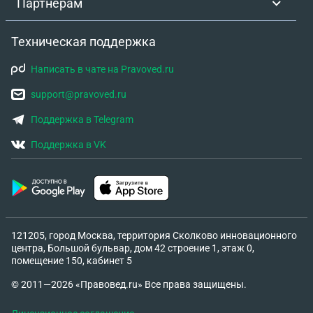
Партнёрам
как то можно сделать, или это вообще на самом
деле не важно и главное ты типо куда-то
Техническая поддержка
отправил и это уведомление к иску приложил?
Заранее благодарю за ответы!
Написать в чате на Pravoved.ru
support@pravoved.ru
Поддержка в Telegram
Поддержка в VK
121205, город Москва, территория Сколково инновационного
центра, Большой бульвар, дом 42 строение 1, этаж 0,
помещение 150, кабинет 5
© 2011—2026 «Правовед.ru» Все права защищены.