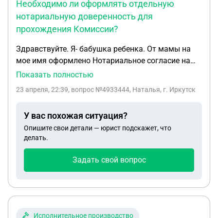
Необходимо ли оформлять отдельную
нотариальную доверенность для
прохождения Комиссии?
Здравствуйте. Я- бабушка ребенка. От мамы на
мое имя оформлено Нотариальное согласие на
ребенка до достижения 14 летнего возраста.
Показать полностью
Согласие распространяется на все организации и
23 апреля, 22:39
, вопрос №4933444, Наталья, г. Иркутск
учереждения на территории РФ. Сейчас внуку
рекомендовано пройти цпмпк, г Москва.
У вас похожая ситуация?
Необходимо ли оформлять отдельную
Опишите свои детали — юрист подскажет, что
нотариальную доверенность для прохождения
делать.
Комиссии? Или достаточно приложить к
Нотариальному согласию Доверенность от мамы,
Задать свой вопрос
написанную от руки, с приложением копий
паспортов доверителя ( мамы) и моего паспорта?
Спасибо
Исполнительное производство