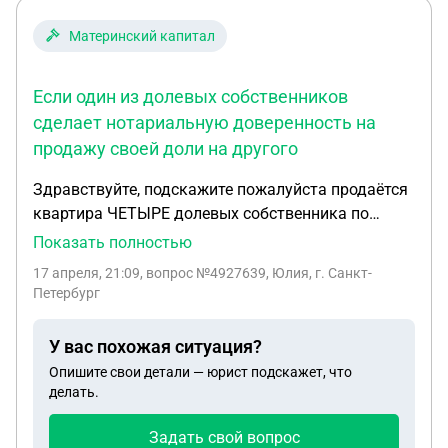
Материнский капитал
Если один из долевых собственников
сделает нотариальную доверенность на
продажу своей доли на другого
Здравствуйте, подскажите пожалуйста продаётся
квартира ЧЕТЫРЕ долевых собственника по
документам, основание наследство по закону,
Показать полностью
продают все по 1 договору купли- продажи свои
17 апреля, 21:09
, вопрос №4927639, Юлия, г. Санкт-
доли, покупатель с расчетом ипотека, военный
Петербург
сертификат, материнский капитал , супруг
покупателя инностранный гражданин, вопрос:
У вас похожая ситуация?
СДЕЛКА возможна без нотариального
Опишите свои детали — юрист подскажет, что
оформления? Если один из долевых
делать.
собственников сделает нотариальную
доверенность на продажу своей доли на другого
Задать свой вопрос