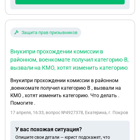
долевого собственника, и не будет сам
присутствовать, возможна ли подача документов
в росреест на продажу через мфц и не проводить
нотариальную сделку.
Защита прав призывников
Внукипри прохождении комиссии в
районном, военкомате получил категорию В,
вызвали на КМО, хотят изменить категорию
Внукипри прохождении комиссии в районном
,военкомате получил категорию В , вызвали на
КМО , хотят изменить категорию. Что делать .
Помогите .
17 апреля, 16:33
, вопрос №4927378, Екатерина, г. Покров
У вас похожая ситуация?
Опишите свои детали — юрист подскажет, что