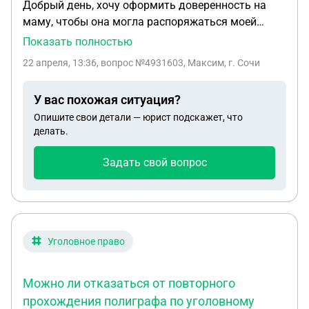
Добрый день, хочу оформить доверенность на
маму, чтобы она могла распоряжаться моей
частью квартиры для дальнейшей продажи, так
Показать полностью
как меня в городе не будет. Подскажите
22 апреля, 13:36
, вопрос №4931603, Максим, г. Сочи
пожалуйста, необходима ли она при составлении
доверенности или нужна только ее ксерокопия
У вас похожая ситуация?
паспорта и какие документы вообще нужны для
Опишите свои детали — юрист подскажет, что
составления такой доверенности?
делать.
Задать свой вопрос
Уголовное право
Можно ли отказаться от повторного
прохождения полиграфа по уголовному