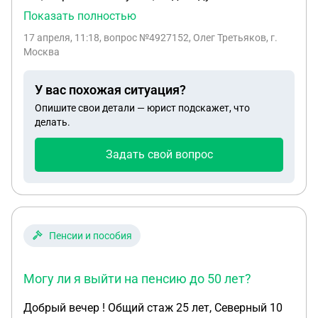
предприниматель с действующим бизнесом,
Показать полностью
пришла повестка 27 марта. В военкомат нужно
17 апреля, 11:18
, вопрос №4927152, Олег Третьяков, г.
явится 31 марта для уточнения данных. В армию
Москва
уходить не может по причине бизнеса. Что будет,
если не он не явится в военкомат и попробует
У вас похожая ситуация?
дотянуть до 30 лет (возраста, когда уже не
Опишите свои детали — юрист подскажет, что
призовут в армию)? Могут ли заблокировать
делать.
счета, деятельность ИП? Могут ли при поимке его
спустя, условно, пол года после истечения срока
Задать свой вопрос
явки по повестке завести уголовное дело? Если
все же каким то чудом получится дотянуть до 30,
он явится в военкомат, заведут ли уголовное
дело?
Пенсии и пособия
Могу ли я выйти на пенсию до 50 лет?
Добрый вечер ! Общий стаж 25 лет, Северный 10