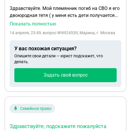
Здравствуйте. Мой племянник погиб на СВО я его
двоюродная тетя ( у меня есть дети получается
его двоюродные сестры ), но у него есть сын 7лет ,
Показать полностью
с женой он развелся 4 года назад. Можете мне
14 апреля, 23:49
, вопрос №4924539, Марина, г. Москва
подсказать могу ли я или мои дети претендовать
на наследство и какие то выплаты ?
У вас похожая ситуация?
Опишите свои детали — юрист подскажет, что
делать.
Задать свой вопрос
Семейное право
Здравствуйте, подскажите пожалуйста