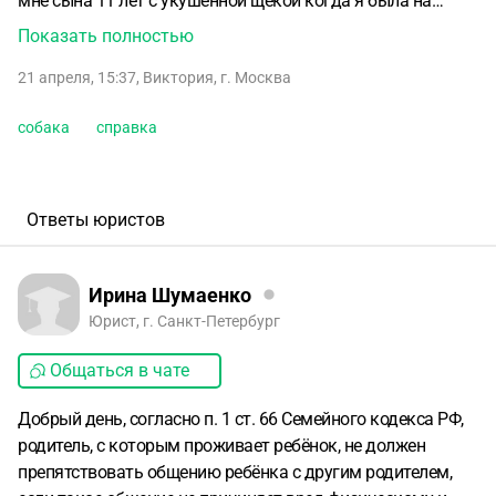
мне сына 11 лет с укушенной щекой когда я была на
работе.После чего когда заметила я он сказал что
Показать полностью
ребенок врёт и если его укусили то где то у меня
21 апреля, 15:37
,
Виктория
,
г. Москва
дома.После чего я обратилась в поликлинику врач
зафиксировал укус на щеке двух дневной давности ,как
собака
справка
раз того времени когда сын был у папы.Врач сказал что
срочно нужно справка о здоровье собаки ,но папа
отрицал.В итоге я через полицию добилась справку.Могу
ли я добиться общения со вторым ребенком дочкой 4
Ответы юристов
года только в моём присутствии.Из за того,что он уже
подверг жизнь и здоровье сына опасности.
Ирина Шумаенко
Юрист, г. Санкт-Петербург
Общаться в чате
Добрый день, согласно п. 1 ст. 66 Семейного кодекса РФ,
родитель, с которым проживает ребёнок, не должен
препятствовать общению ребёнка с другим родителем,