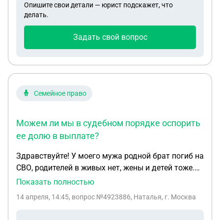
Опишите свои детали — юрист подскажет, что
делать.
Задать свой вопрос
Семейное право
Можем ли мы в судебном порядке оспорить
ее долю в выплате?
Здравствуйте! У моего мужа родной брат погиб на
СВО, родителей в живых нет, жены и детей тоже.
При подаче документов на президентскую
Показать полностью
выплату, выяснилось, что есть еще и сестра от
14 апреля, 14:45
, вопрос №4923886, Наталья, г. Москва
первого брака отца, но с ней никто не общался, в
том числе и отец тоже. Мы не знаем где она, нам