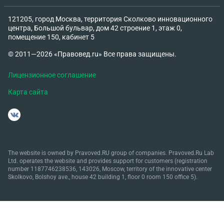
121205, город Москва, территория Сколково инновационного
центра, Большой бульвар, дом 42 строение 1, этаж 0,
помещение 150, кабинет 5
© 2011—2026 «Правовед.ru» Все права защищены.
Лицензионное соглашение
Карта сайта
The website is owned by Pravoved.RU group of companies. Pravoved.Ru Lab
Ltd. operates the website and provides support for customers (registration
number 1187746238536, 143026, Moscow, territory of the innovative center
Skolkovo, Bolshoy ave., house 42 building 1, floor 0 room 150 office 5).