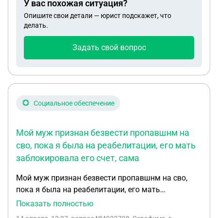
У вас похожая ситуация?
говорят ищите. Можем ли мы в судебном порядке
Опишите свои детали — юрист подскажет, что
оспорить ее долю в выплате?
делать.
Задать свой вопрос
Социальное обеспечение
Мой муж признан безвести пропавшнм на
сво, пока я была на реабелитации, его мать
заблокировала его счет, сама
Мой муж признан безвести пропавшнм на сво,
пока я была на реабелитации, его мать
заблокировала его счет, сама получает какие то
Показать полностью
выплаты, не говорит какие, а я и наши общие двое