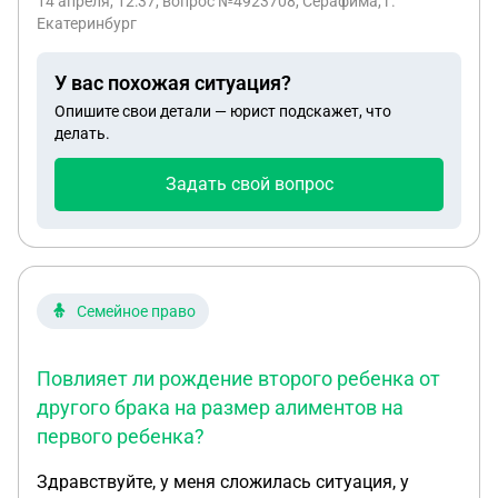
14 апреля, 12:37
, вопрос №4923708, Серафима, г.
детей, ничего не получаем. Что делать
Екатеринбург
У вас похожая ситуация?
Опишите свои детали — юрист подскажет, что
делать.
Задать свой вопрос
Семейное право
Повлияет ли рождение второго ребенка от
другого брака на размер алиментов на
первого ребенка?
Здравствуйте, у меня сложилась ситуация, у