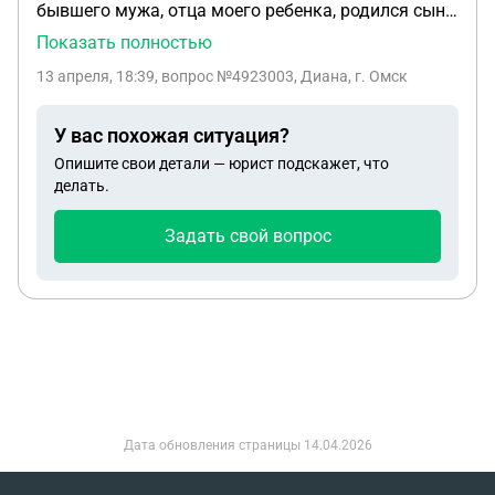
бывшего мужа, отца моего ребенка, родился сын
и его незаконная жена подала на алименты, с тем
Показать полностью
учетом что я буду получать их меньше. Но его
13 апреля, 18:39
, вопрос №4923003, Диана, г. Омск
зарплата позволяет платить по 25% каждому
ребенку. Сейчас на данный момент, гражданская
У вас похожая ситуация?
жена бывшего мужа беременна и у них будет
Опишите свои детали — юрист подскажет, что
второй ребенок. Повлияет ли появление еще
делать.
одного ребенка на процент моих алиментов т.к
дети от разного брака. И если да то такой
Задать свой вопрос
процент я буду получать в итогу
Дата обновления страницы
14.04.2026