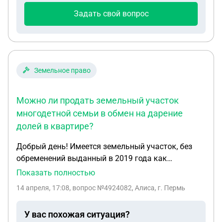
Задать свой вопрос
Земельное право
Можно ли продать земельный участок
многодетной семьи в обмен на дарение
долей в квартире?
Добрый день! Имеется земельный участок, без
обременений выданный в 2019 года как
многодетной семье. Хочет продать, детям 18, 17 и
Показать полностью
13 лет. Подскажите, могу ли я продать землю и
14 апреля, 17:08
, вопрос №4924082, Алиса, г. Пермь
вместо денег на счет, сделать дарение долей в
уже имеющейся квартире, в которой мы
У вас похожая ситуация?
проживаем?