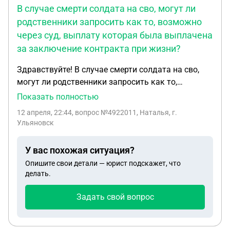
В случае смерти солдата на сво, могут ли
родственники запросить как то, возможно
через суд, выплату которая была выплачена
за заключение контракта при жизни?
Здравствуйте! В случае смерти солдата на сво,
могут ли родственники запросить как то,
возможно через суд , выплату которая была
Показать полностью
выплачена за заключение контракта при жизни?
12 апреля, 22:44
, вопрос №4922011, Наталья, г.
Дело в том что мужчина жил с гражданской
Ульяновск
женой и выплату отправил ей на карту. Но после
смерти на сво, наследником указал сына. Может
У вас похожая ситуация?
ли сын запросить по закону деньги выплаченные
Опишите свои детали — юрист подскажет, что
солдату при жизни за заключение контакта на
делать.
службу?
Задать свой вопрос