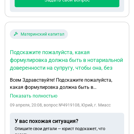
Материнский капитал
Подскажите пожалуйста, какая
формулировка должна быть в нотариальной
доверенности на супругу, чтобы она, без
Всем Здравствуйте! Подскажите пожалуйста,
какая формулировка должна быть в
нотариальной доверенности на супругу, чтобы
Показать полностью
она, без моего физического присутствия могла
09 апреля, 20:08
, вопрос №4919108, Юрий, г. Миасс
отказаться от моего имени от реализации права,
предоставленного мне Федеральным Законом
У вас похожая ситуация?
Б256 ФЗ от 29.12.2006г., учавствовать в
Опишите свои детали — юрист подскажет, что
перераспределении моей доли в общедолевой