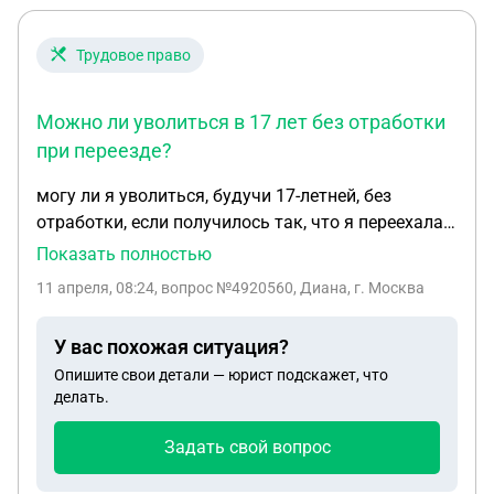
Трудовое право
Можно ли уволиться в 17 лет без отработки
при переезде?
могу ли я уволиться, будучи 17-летней, без
отработки, если получилось так, что я переехала и
не успеваю на смены после колледжа, а меня еще
Показать полностью
и не хотят увольнять, никто не подстраивается на
11 апреля, 08:24
, вопрос №4920560, Диана, г. Москва
переносы смен на 2-3 часа с портянки и что мне
грозит за эти прогулы без увольнения, тк
У вас похожая ситуация?
начальство против..
Опишите свои детали — юрист подскажет, что
делать.
Задать свой вопрос