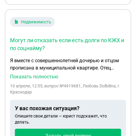
Недвижимость
Могут ли отказать если есть долги по КЖХ и
по соцнайму?
Я вместе с совершеннолетней дочерью и отцом
прописана в муниципальной квартире. Отец
является её нанимателем и накопив долги на этой
Показать полностью
квартире недавно умер.Ордер намквартиру я не
10 апреля, 12:55
, вопрос №4919681, Любовь Dolbilina, г.
нашла , но есть старый договор найма отца. Могу
Краснодар
ли я переоформить договор соц найма на себя?
Достаточно ли предоставить старый логовор
У вас похожая ситуация?
соцнайма или обязательно должен быть ордер ?
Опишите свои детали — юрист подскажет, что
Могут ли отказать если есть долги по КЖХ и по
делать.
соцнайму?L
Задать свой вопрос