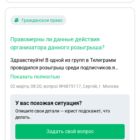
Гражданское право
Правомерны ли данные действия
организатора данного розыгрыша?
Здравствуйте! В одной из групп в Телеграмм
проводился розыгрыш среди подписчиков.я
выиграл главный приз.но организаторы до сих
Показать полностью
пор его мне не вручили.ссылаясь на то что
02 марта, 08:20
, вопрос №4875117, Сергей, г. Москва
данный приз никак не может приехать с
Китая.Правомерны ли данные действия
У вас похожая ситуация?
организатора данного розыгрыша?
Опишите свои детали — юрист подскажет, что
делать.
Задать свой вопрос