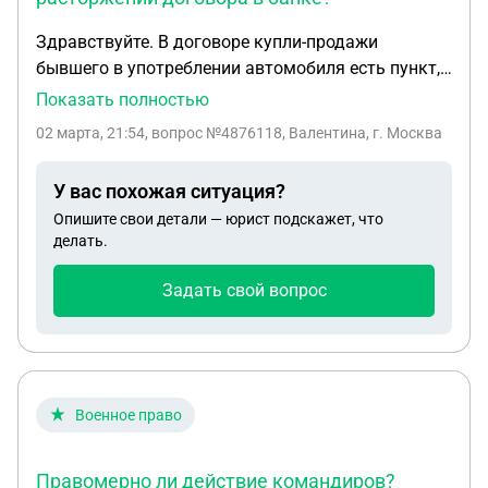
Здравствуйте. В договоре купли-продажи
бывшего в употреблении автомобиля есть пункт,
в котором указано: В случае расторжения
Показать полностью
дополнительного продукта в банке ПАО
02 марта, 21:54
, вопрос №4876118, Валентина, г. Москва
"СОВКОМБАНК" покупаль обязуется внести в
кассу продавца сумму возмещения: КАСКО-
У вас похожая ситуация?
288000 рублей. Правомерны ли данные действия
Опишите свои детали — юрист подскажет, что
со стороны автосалона?
делать.
Задать свой вопрос
Военное право
Правомерно ли действие командиров?