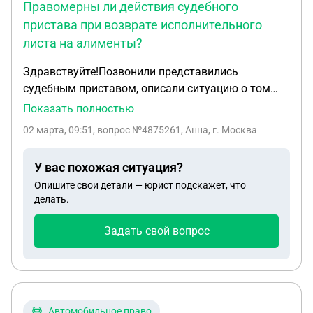
Правомерны ли действия судебного
пристава при возврате исполнительного
листа на алименты?
Здравствуйте!Позвонили представились
судебным приставом, описали ситуацию о том
что у них есть исполнительный лист на алименты,
Показать полностью
и спросили платит ли бывший муж алименты.
02 марта, 09:51
, вопрос №4875261, Анна, г. Москва
Сказали что через них деньги ни проходят и
копится долг, попросили приехать забрать
У вас похожая ситуация?
исполнительный лист, т.к. алименты платятся
Опишите свои детали — юрист подскажет, что
напрямую с организации. Правомерны ли
делать.
действия приставов?
Задать свой вопрос
Автомобильное право