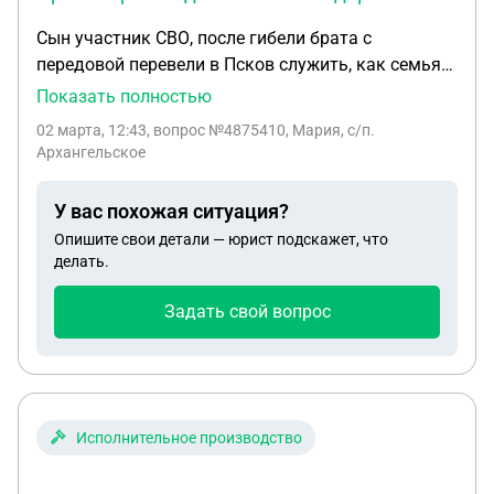
Сын участник СВО, после гибели брата с
передовой перевели в Псков служить, как семья
погибшего на СВО. Сейчас его отправляют на
Показать полностью
передовую.Правомерно ли действие командиров?
02 марта, 12:43
, вопрос №4875410, Мария, с/п.
И как можно оставить его в части и возможно ли
Архангельское
увольнение. 3 года почти на СВО.
У вас похожая ситуация?
Опишите свои детали — юрист подскажет, что
делать.
Задать свой вопрос
Исполнительное производство