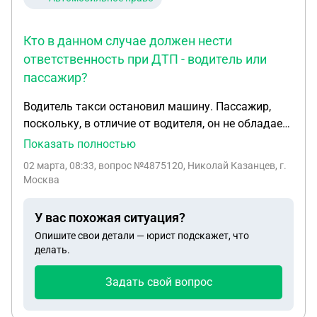
Кто в данном случае должен нести
ответственность при ДТП - водитель или
пассажир?
Водитель такси остановил машину. Пассажир,
поскольку, в отличие от водителя, он не обладает
возможностями для оценки безопасности
Показать полностью
открытия двери (все зеркала и обзор в машине
02 марта, 08:33
, вопрос №4875120, Николай Казанцев, г.
настроены именно для водителя) , спросил
Москва
водителя - может ли он открыть дверь до выхода
из машины? Водитель подтвердил, пассажир
У вас похожая ситуация?
открыл дверь, но после этого в дверь врезался
Опишите свои детали — юрист подскажет, что
байк. Кто в данном случае должен нести
делать.
ответственность при ДТП - водитель или
пассажир?
Задать свой вопрос