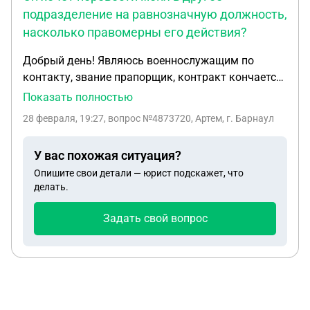
подразделение на равнозначную должность,
насколько правомерны его действия?
Добрый день! Являюсь военнослужащим по
контакту, звание прапорщик, контракт кончается
28.08.2026года, рапорт на увольнение написан .
Показать полностью
Произошел конфликт с непосредственным
28 февраля, 19:27
, вопрос №4873720, Артем, г. Барнаул
начальником. Он хочет перевести меня в другое
подразделение на равнозначную должность,
У вас похожая ситуация?
насколько правомерны его действия?
Опишите свои детали — юрист подскажет, что
делать.
Задать свой вопрос