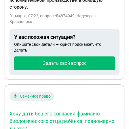
исполнительном производстве, в большую
управления. Правомерны ли подобные действия
сторону.
со стороны местной администрации?
01 марта, 07:22
, вопрос №4874049, Надежда, г.
Красноярск
У вас похожая ситуация?
Опишите свои детали — юрист подскажет, что
делать.
Задать свой вопрос
Семейное право
Хочу дать без его согласия фамилию
биологического отца ребёнка, правомерно
ли это?