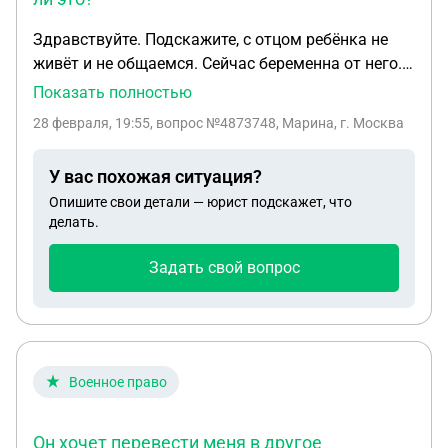
Здравствуйте. Подскажите, с отцом ребёнка не
живёт и не общаемся. Сейчас беременна от него.
Хочу дать без его согласия фамилию
Показать полностью
биологического отца ребёнка, правомерно ли это?
28 февраля, 19:55
, вопрос №4873748, Марина, г. Москва
Прочитала много статей про установлении
фамилии и чаще всего даётся фамилия матери.
У вас похожая ситуация?
Опишите свои детали — юрист подскажет, что
делать.
Задать свой вопрос
Военное право
Он хочет перевести меня в другое