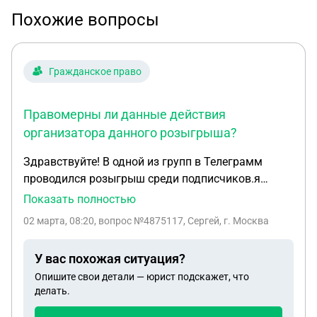
Похожие вопросы
Гражданское право
Правомерны ли данные действия
организатора данного розыгрыша?
Здравствуйте! В одной из групп в Телеграмм
проводился розыгрыш среди подписчиков.я
выиграл главный приз.но организаторы до сих
Показать полностью
пор его мне не вручили.ссылаясь на то что
02 марта, 08:20
, вопрос №4875117, Сергей, г. Москва
данный приз никак не может приехать с
Китая.Правомерны ли данные действия
У вас похожая ситуация?
организатора данного розыгрыша?
Опишите свои детали — юрист подскажет, что
делать.