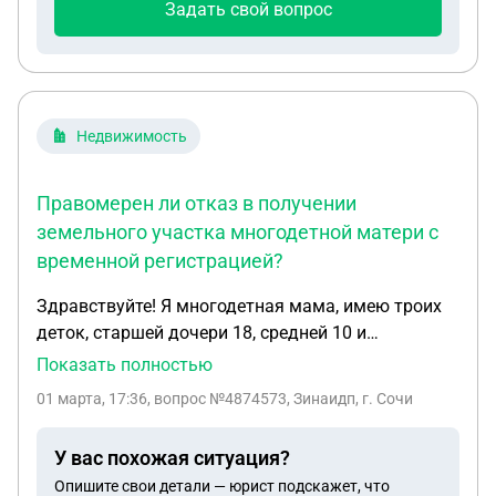
Задать свой вопрос
Недвижимость
Правомерен ли отказ в получении
земельного участка многодетной матери с
временной регистрацией?
Здравствуйте! Я многодетная мама, имею троих
деток, старшей дочери 18, средней 10 и
младшему 7 лет. Замужем, проживаем всей
Показать полностью
семьей в Краснодарском крае по месту
01 марта, 17:36
, вопрос №4874573, Зинаидп, г. Сочи
постоянной регистрации мужа и двоих наших
совместных детей. Старшая дочь от первого
У вас похожая ситуация?
брака проживает с нами, у меня и у неё нет
Опишите свои детали — юрист подскажет, что
постоянной регистрации в крае, проживаем уже