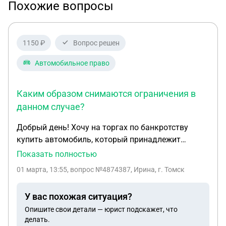
Похожие вопросы
1150 ₽
Вопрос решен
Автомобильное право
Каким образом снимаются ограничения в
данном случае?
Добрый день! Хочу на торгах по банкротству
купить автомобиль, который принадлежит
супруге должника, купленный во время брака. На
Показать полностью
автомобиль наложены ограничения по долгам
01 марта, 13:55
, вопрос №4874387, Ирина, г. Томск
супруги. Каким образом снимаются ограничения
в данном случае?
У вас похожая ситуация?
Опишите свои детали — юрист подскажет, что
делать.