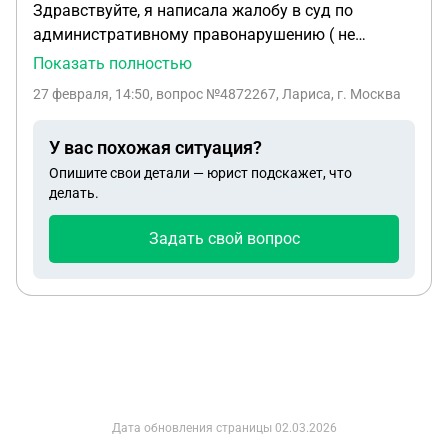
Здравствуйте, я написала жалобу в суд по
административному правонарушению ( не
согласна со штрафом за парковку).Меня как
Показать полностью
привлекаемое лицо приглашают в суд. Может ли
27 февраля, 14:50
, вопрос №4872267, Лариса, г. Москва
в таком случае суд проходить без моего
присутствия? Или мне быть в суде обязательно? С
У вас похожая ситуация?
уважением, Лариса Расковалова
Опишите свои детали — юрист подскажет, что
делать.
Задать свой вопрос
Дата обновления страницы
02.03.2026