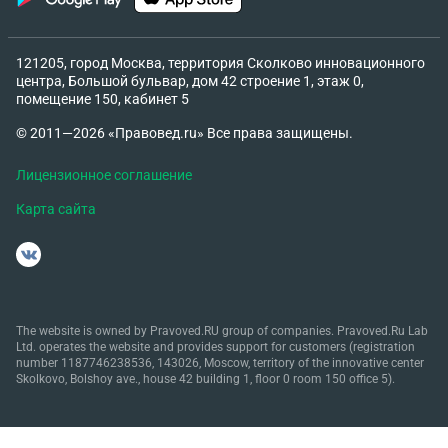
121205, город Москва, территория Сколково инновационного
центра, Большой бульвар, дом 42 строение 1, этаж 0,
помещение 150, кабинет 5
© 2011—2026 «Правовед.ru» Все права защищены.
Лицензионное соглашение
Карта сайта
The website is owned by Pravoved.RU group of companies. Pravoved.Ru Lab
Ltd. operates the website and provides support for customers (registration
number 1187746238536, 143026, Moscow, territory of the innovative center
Skolkovo, Bolshoy ave., house 42 building 1, floor 0 room 150 office 5).