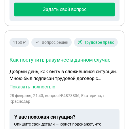
Задать свой вопрос
1150 ₽
Вопрос решен
Трудовое право
Как поступить разумнее в данном случае
Добрый день, как быть в сложившейся ситуации.
Мною был подписан трудовой договор с
работодателем в двух экземплярах в офисе
Показать полностью
работодателя( находится в другом городе).
28 февраля, 21:43
, вопрос №4873836, Екатерина, г.
Ездила подписывала его там. Поверив отделу
Краснодар
кадров, что договор подпишет руководитель и
они отправят мне его. Прошло две недели,
У вас похожая ситуация?
договора нет. Звонила в отдел кадров, говорят
Опишите свои детали — юрист подскажет, что
что еще не подписан, через неделю звоню говорят