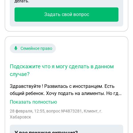
делать.
подписан передаем, но по факту не передают.
Запись в электронной трудовой книжке есть с
Задать свой вопрос
дня подписания договора. Есть подозрение в
махинациях работодателя. Как я могу уволится
без отработки и забрать свой экземпляр
трудового договора. Как поступить разумнее в
данном случае.
Семейное право
Подскажите что я могу сделать в данном
случае?
Здравствуйте ! Развилась с иностранцем. Есть
общий ребенок. Хочу подать на алименты. Но где
он сейчас проживае я не знаю. Квартиру на
Показать полностью
родине он продал. Подазриваю что он в России
28 февраля, 12:55
, вопрос №4873281, Клиент, г.
Работает неофициально. Подскажите что я могу
Хабаровск
сделать в данном случае?
У вас похожая ситуация?