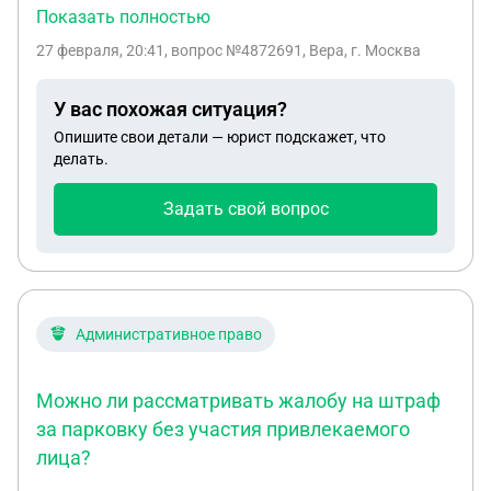
оформил. Умер, наследники должны заявлять
Показать полностью
право на данный участок для оформления в
27 февраля, 20:41
, вопрос №4872691, Вера, г. Москва
собственность нотариусу или после вступления в
наследство могут сами оформить.
У вас похожая ситуация?
Опишите свои детали — юрист подскажет, что
делать.
Задать свой вопрос
Административное право
Можно ли рассматривать жалобу на штраф
за парковку без участия привлекаемого
лица?