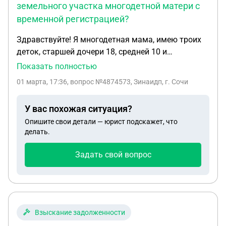
земельного участка многодетной матери с
временной регистрацией?
Здравствуйте! Я многодетная мама, имею троих
деток, старшей дочери 18, средней 10 и
младшему 7 лет. Замужем, проживаем всей
Показать полностью
семьей в Краснодарском крае по месту
01 марта, 17:36
, вопрос №4874573, Зинаидп, г. Сочи
постоянной регистрации мужа и двоих наших
совместных детей. Старшая дочь от первого
У вас похожая ситуация?
брака проживает с нами, у меня и у неё нет
Опишите свои детали — юрист подскажет, что
постоянной регистрации в крае, проживаем уже
делать.
как 16 лет в г. Апшеронске по временной. В
постановке на учет на получение земельного
Задать свой вопрос
участка мне было отказано, так как я не имею
постоянной регистрации в крае, а временная, как
мне объяснили в местной администрации, не
является подтверждением того, что я проживаю в
крае (как минимум пять лет), однако временная
Взыскание задолженности
регистрация зарегистрирована на этот срок в