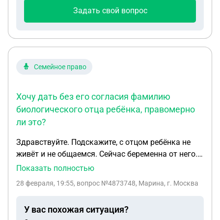
Задать свой вопрос
Семейное право
Хочу дать без его согласия фамилию
биологического отца ребёнка, правомерно
ли это?
Здравствуйте. Подскажите, с отцом ребёнка не
живёт и не общаемся. Сейчас беременна от него.
Хочу дать без его согласия фамилию
Показать полностью
биологического отца ребёнка, правомерно ли это?
28 февраля, 19:55
, вопрос №4873748, Марина, г. Москва
Прочитала много статей про установлении
фамилии и чаще всего даётся фамилия матери.
У вас похожая ситуация?