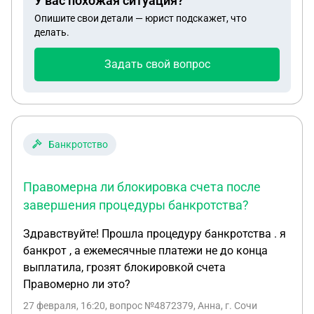
У вас похожая ситуация?
полевых работах.Правомерны ли такие действия
Опишите свои детали — юрист подскажет, что
военкоматом?
делать.
Задать свой вопрос
Банкротство
Правомерна ли блокировка счета после
завершения процедуры банкротства?
Здравствуйте! Прошла процедуру банкротства . я
банкрот , а ежемесячные платежи не до конца
выплатила, грозят блокировкой счета
Правомерно ли это?
27 февраля, 16:20
, вопрос №4872379, Анна, г. Сочи