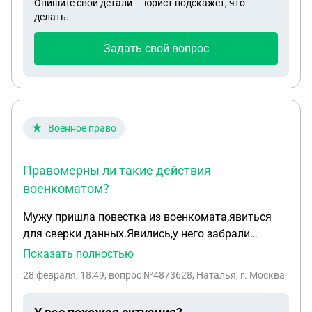
Опишите свои детали — юрист подскажет, что
делать.
Задать свой вопрос
Военное право
Правомерны ли такие действия
военкоматом?
Мужу пришла повестка из военкомата,явиться
для сверки данных.Явились,у него забрали
военный билет и выдали новую повестку ,явится
Показать полностью
для отправки на военные сборы с вещами 25
28 февраля, 18:49
, вопрос №4873628, Наталья, г. Москва
марта,без медицинской комиссии.Муж работает в
сельском хозяйстве и задействован в весенне-