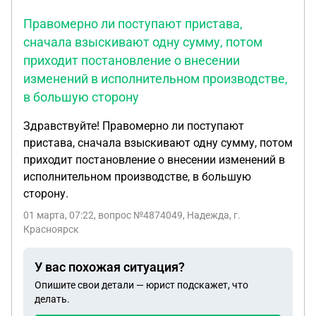
местных органах ОУФМС в Апшеронском районе.
Правомерно ли поступают пристава,
Читала выписки из постановлений к закону КК "О
сначала взыскивают одну сумму, потом
предоставлении гражданам, имеющих троих и
приходит постановление о внесении
более детей бесплатно в собственность
земельных участков", однако не нашла там
изменений в исполнительном производстве,
кокретной формулировки о том, что временная
в большую сторону
краевая прописка (на всякий случай, уже как 16
Здравствуйте! Правомерно ли поступают
лет с момента переезда в г.Апшеронск на ПМЖ)
пристава, сначала взыскивают одну сумму, потом
является законным основанием для отказа в
приходит постановление о внесении изменений в
постановке на учёт в администрации городского
исполнительном производстве, в большую
управления. Правомерны ли подобные действия
сторону.
со стороны местной администрации?
01 марта, 07:22
, вопрос №4874049, Надежда, г.
Красноярск
У вас похожая ситуация?
Опишите свои детали — юрист подскажет, что
делать.