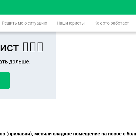
Решить мою ситуацию
Наши юристы
Как это работает
 👨🏻‍⚖️
ать дальше.
!
ов (прилавки), меняли сладкое помещение на новое с бо