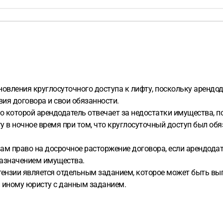
новления круглосуточного доступа к лифту, поскольку арендо
я договора и свои обязанности.
но которой арендодатель отвечает за недостатки имущества, 
у в ночное время при том, что круглосуточный доступ был об
 вам право на досрочное расторжение договора, если арендода
назначением имущества.
ензии является отдельным заданием, которое может быть вып
и иному юристу с данным заданием.