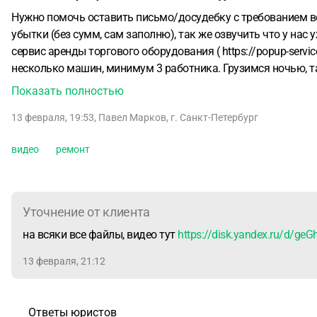
Нужно помочь оставить письмо/досудебку с требованием ве
убытки (без сумм, сам заполню), так же озвучить что у нас 
сервис аренды торгового оборудования ( https://popup-servic
несколько машин, минимум 3 работника. Грузимся ночью, т
так же, чтобы не мешать другим арендаторам.
В связи с н
Показать полностью
и обязательным условием - доступ 24 часа на территорию, 
13 февраля, 19:53
,
Павел Марков
,
г. Санкт-Петербург
стопорит кабину. Перезапуск возможен с 9 до 18 по будням. С
остальное время закрыт на замок.
Переезд очень большой -
видео
ремонт
сотрудник допускает ошибку в рамках неисправности, лифт 
часто оплачивали ремонт (15 тыс. руб была самая дорогая).
могу оплатить если предъявят смету работ. Мне присылают с
Тогда я отправляю видео поломки нескольким ремонтным сер
Уточнение от клиента
вложении), они комментарии не дали. Но, я говорю - хорош
на всяки все файлы, видео тут
https://disk.yandex.ru/d/g
Волшебным образом лифт поженился на след день.
На данн
Выясняется что они ограничили доступ к лифту в ночное вр
13 февраля, 21:12
На что я отвечаю, что для нас такое неприемлемо, т.к. убы
опять 3 дня и 65 тыс. Я их предупредил, что все эти убытки я
Ответы юристов