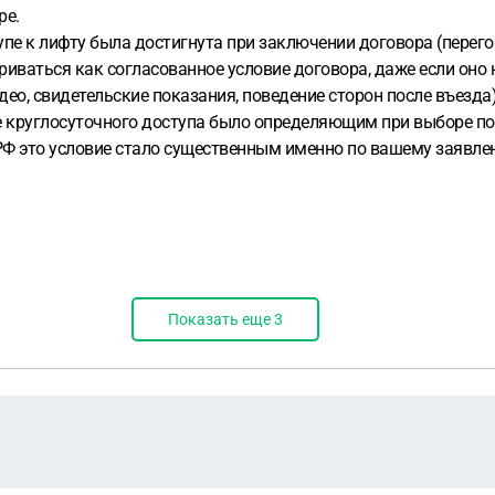
ре.
пе к лифту была достигнута при заключении договора (перего
иваться как согласованное условие договора, даже если оно н
ео, свидетельские показания, поведение сторон после въезда)
е круглосуточного доступа было определяющим при выборе пом
К РФ это условие стало существенным именно по вашему заявле
Показать еще
3