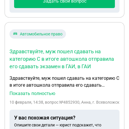
в голову не приходит) 2. и как-то страшновато
Задать свой вопрос
подавать уведомление на расторжение договора,
если у меня на руках на заключение нет))) тут
вообще сразу стопор у меня какой-то по размеру
штрафа, хоть и прошло уже более 3-х лет, но судя
Автомобильное право
по судам сейчас штрафы хорошо выходят... глаза
закрываются на арбитражную практику сейчас...
Здравствуйте, муж пошел сдавать на
категорию С в итоге автошкола отправила
его сдавать экзамен в ГАИ, в ГАИ
Здравствуйте, муж пошел сдавать на категорию С
в итоге автошкола отправила его сдавать
экзамен в ГАИ, в ГАИ нет грозового автомобиля,
Показать полностью
автошкола отказывается предоставить
10 февраля, 14:38
, вопрос №4852930, Анна, г. Всеволожск
автомобиль, так нет необходимых документов.
Сдал теорию нужно сдавать вождение, что делать
У вас похожая ситуация?
в такой ситуации. Начальник автошколы то
Опишите свои детали — юрист подскажет, что
трубку не берет то уходит от разговора, все