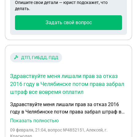
Опишите свои детали — юрист подскажет, что
доверенности? Спасибо.
делать.
Задать свой вопрос
ДТП, ГИБДД, ПДД
Здравствуйте меня лишали прав за отказ
2016 году в Челябинске потом права забрал
штраф все вовремя оплатил
Здравствуйте меня лишали прав за отказ 2016
году в Челябинске потом права забрал штраф все
вовремя оплатил анализы сдал ,в 2025 году в
Показать полностью
апреле второй раз лишают на 1.5 года оплатил
09 февраля, 21:04
, вопрос №4852151, Алексей, г.
штраф во время и сейчас в феврале опять
Краснодар