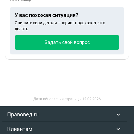
останавливают без прав назначили
административный суд 30 тысяч и уголовные
У вас похожая ситуация?
дело заведи по 264.1 часть все разы за отказ что
Опишите свои детали — юрист подскажет, что
мне грозит сейчас я работаю официально
делать.
зарплата 200к в месяц учусь на вышек
образование жена беременна первый ребенок я
Задать свой вопрос
один кормилец жена на жену оформлена
подскажите что меня ждет
Дата обновления страницы
12.02.2026
Правовед.ru
Клиентам