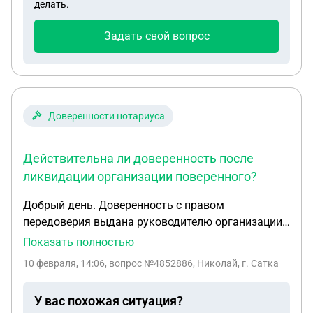
делать.
оплачено, все документы на руках. Осталось
сдать вождение не могут предоставить
Задать свой вопрос
автомобиль данной котегории
Доверенности нотариуса
Действительна ли доверенность после
ликвидации организации поверенного?
Добрый день. Доверенность с правом
передоверия выдана руководителю организации
с указанием его Ф.И.О. Организация
Показать полностью
ликвидирована. Может ли руководитель
10 февраля, 14:06
, вопрос №4852886, Николай, г. Сатка
ликвидированной организации, на которого
выдана доверенность продолжать оказывать
У вас похожая ситуация?
услуги доверителю на основании этой