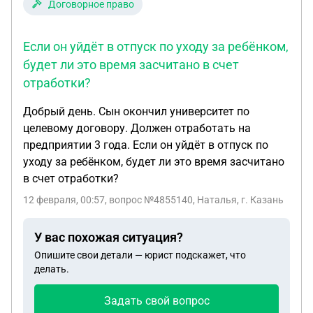
Договорное право
стороны все хорошо, и говорит если бы
уведомление в МВД не подали - мне бы говорит
Если он уйдёт в отпуск по уходу за ребёнком,
"наверное" об этом сказали там, когда я справки
будет ли это время засчитано в счет
по ЗП годовые приносил... 1. Уведомления о
отработки?
приеме НЕТ, не могу найти, и никто уже не помнит
подавали его или нет 2. В справках 2-НДФЛ
Добрый день. Сын окончил университет по
выданные на руки с 2018 по 2025 г, которые
целевому договору. Должен отработать на
относились им в МВД везде стоит код верный - гр.
предприятии 3 года. Если он уйдёт в отпуск по
КНР, код 156 3. Начиная с приема на работу в ПФР
уходу за ребёнком, будет ли это время засчитано
в 2018 году, во всех отчетах: РСВ, СЗВ-М, СЗВ-
в счет отработки?
СТАЖ, 2-НДФЛ, за все года - везде стоит гр. РФ с
кодом 643 ВОПРОС: что сейчас делать с этим
12 февраля, 00:57
, вопрос №4855140, Наталья, г. Казань
всем разночтением... 1. нужно ли сдавать
корректировки в налоговой отчетности и в ПФР
У вас похожая ситуация?
сейчас за все года?! ведь я его уволить должна
Опишите свои детали — юрист подскажет, что
по-правильному - по 156 коду, а этого кода за все
делать.
года ни разу не было, везде он проходит по 643
Задать свой вопрос
коду (этот вопрос касается отчетности и проблем