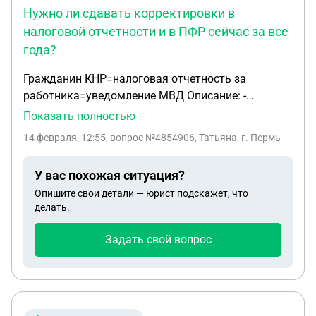
Нужно ли сдавать корректировки в
налоговой отчетности и в ПФР сейчас за все
года?
Гражданин КНР=налоговая отчетность за
работника=уведомление МВД Описание: -
гражданин КНР, 1991 г.р. с октября 2018 г.
Показать полностью
работает директором ООО по сегодняшний день; -
14 февраля, 12:55
, вопрос №4854906, Татьяна, г. Пермь
ЗП начисляется ежемесячно и выплачивается на
карту; - у него был ВНЖ еще когда учился в
У вас похожая ситуация?
институте здесь в РФ и есть сейчас ВНЖ (с 2024 г.
Опишите свои детали — юрист подскажет, что
выдали - бессрочно); - ежегодно сдавал справки 2-
делать.
НДФЛ в МВД (в миграционную службу) - в конце
февраля планируется смена Директора, этого гр.
Задать свой вопрос
КНР увольняем, т.е. нужно=сдать ЕФС-1 на
прекращение Трудового договора и подать
уведомление в МВД при увольнении - на
госуслугах он видит себя как принятый работник
по основному месту работы, т.е. у него с его