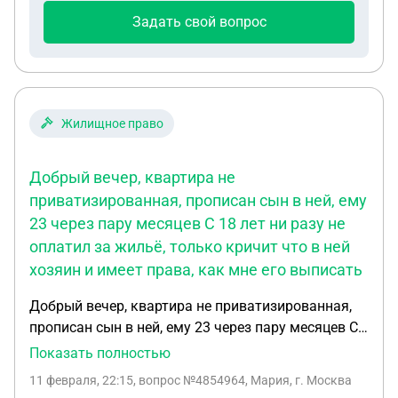
тоже не знаю так как живу совершенно в другом
Задать свой вопрос
городе. Вопрос может ли поставщик тепла
выставить мне счёт за несколько лет по оплате
отопления? Должна ли я самостоятельно искать
этого поставщика чтобы заключить договор? За
5 лет они ни разу не объявились . Радиатор
Жилищное право
отопления помещений нет. Но отопление системы
предусмотрено. Как правильно поступить в такой
Добрый вечер, квартира не
ситуации чтобы не начислили огромный долг.
приватизированная, прописан сын в ней, ему
23 через пару месяцев С 18 лет ни разу не
оплатил за жильё, только кричит что в ней
хозяин и имеет права, как мне его выписать
Добрый вечер, квартира не приватизированная,
прописан сын в ней, ему 23 через пару месяцев С
18 лет ни разу не оплатил за жильё, только
Показать полностью
кричит что в ней хозяин и имеет права, как мне
11 февраля, 22:15
, вопрос №4854964, Мария, г. Москва
его выписать