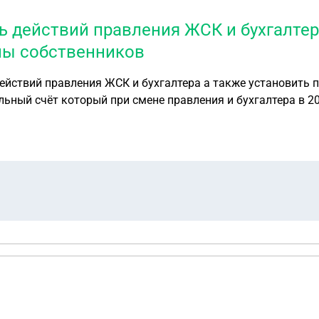
 действий правления ЖСК и бухгалтер
ны собственников
имеем ту же сумму которая была передана в 2017 году. С уважением