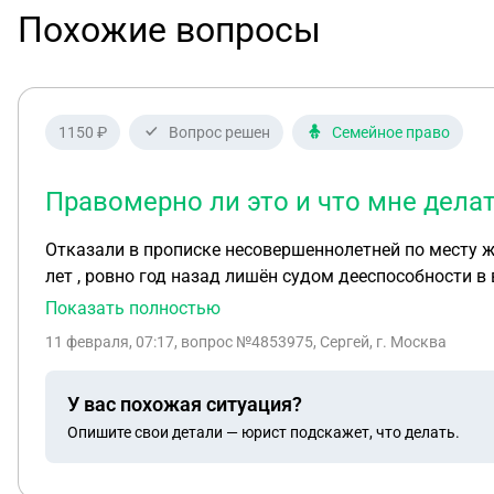
Похожие вопросы
1150 ₽
Вопрос решен
Семейное право
Правомерно ли это и что мне делат
Отказали в прописке несовершеннолетней по месту жительства отца. Подали документы в мфц по месту жительства отца р
лет , ровно год назад лишён судом дееспособности в
опекуна. Мне органами опеки было разъяснено , что до и
Показать полностью
законным представителем. МВД требует для прописки ребёнка к отцу 1 представить опекуна 2 представить разрешение органов опеки. Правомерно ли это и
11 февраля, 07:17
, вопрос №4853975, Сергей, г. Москва
что мне делать в данной 
У вас похожая ситуация?
Опишите свои детали — юрист подскажет, что делать.