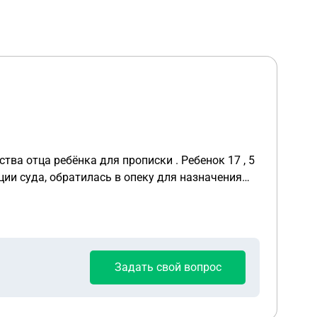
ции суда, обратилась в опеку для назначения
ая родительских прав являюсь ее
.
Задать свой вопрос