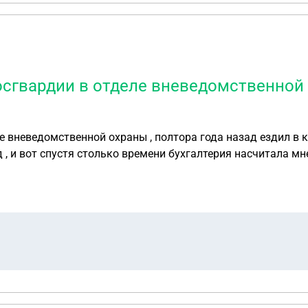
осгвардии в отделе вневедомственной 
ле вневедомственной охраны , полтора года назад ездил 
 , и вот спустя столько времени бухгалтерия насчитала м
ем довольно сильно торопят с сроками оплаты