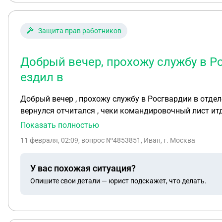
Защита прав работников
Добрый вечер, прохожу службу в Р
ездил в
Добрый вечер , прохожу службу в Росгвардии в отде
вернулся отчитался , чеки командировочный лист итд
оплатить , дали какие непонятные реквизиты , прич
Показать полностью
11 февраля, 02:09
, вопрос №4853851, Иван, г. Москва
У вас похожая ситуация?
Опишите свои детали — юрист подскажет, что делать.