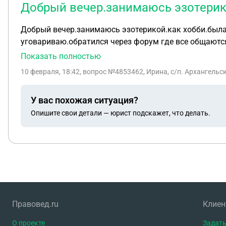
Добрый вечер.занимаюсь эзотерико
Добрый вечер.занимаюсь эзотерикой.как хобби.была
уговариваю.обратился через форум где все общаются 
месяц.но он остался в плюсе.ему назад было возвра
Показать полностью
помощь.он хотел обманывать застройщиков на кварти
10 февраля, 18:42
, вопрос №4853462, Ирина, с/п. Архангельс
денег он мне не давал не переводил.а якобы потрат
начальник фсб москвы.он меня посадит,увезут из дом
У вас похожая ситуация?
точно сам рассказывал что брал в долг у кого то что
Опишите свои детали — юрист подскажет, что делать.
Правовед.ru
Клие
О проекте
Задать