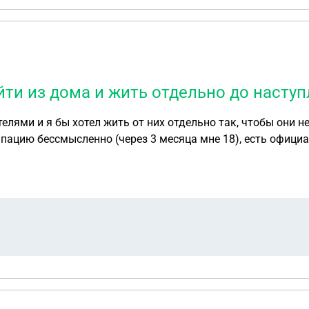
и из дома и жить отдельно до наступ
лями и я бы хотел жить от них отдельно так, чтобы они не
ацию бессмысленно (через 3 месяца мне 18), есть официа
оторому 18 и он готов снимать со мной квартиру напополам
и здоровью ничего не угрожает, а также написать заявлен
е имею, прошу меня не искать жизни и здоровью ничего не
огут быть и ньюансы. Не хочу также чтобы были последствия для родителей,
пространяется на других, а также у меня есть младшие ро