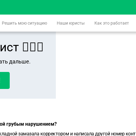
Решить мою ситуацию
Наши юристы
Как это работает
 👨🏻‍⚖️
ать дальше.
!
ной грубым нарушением?
кладной замазала корректором и написала другой номер контр