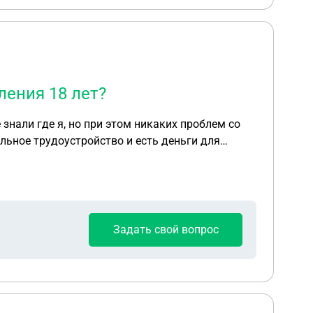
ления 18 лет?
 знали где я, но при этом никаких проблем со
льное трудоустройство и есть деньги для
. Могу ли я оставить записку дома о том что
ие в мвд что я проживаю там то там то мой
 угрожает, а также попросить не раскрывать мое
дственники которых все устраивает и я не
Задать свой вопрос