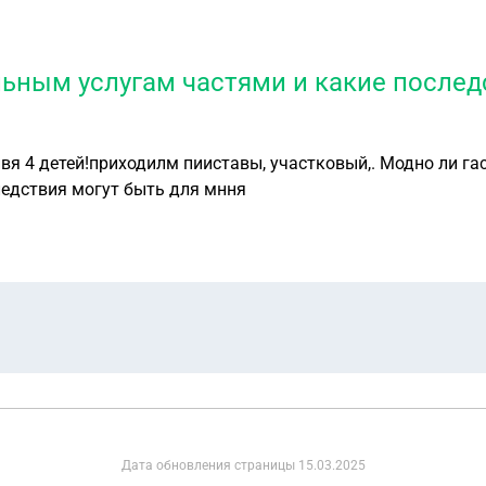
ьным услугам частями и какие послед
вя 4 детей!приходилм пииставы, участковый,. Модно ли га
ледствия могут быть для мння
Дата обновления страницы
15.03.2025