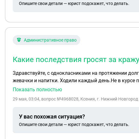
Опишите свои детали — юрист подскажет, что делать.
Административное право
Какие последствия гросят за краж
Здравствуйте, с однокласниками на протяжении долг
жевачки и напитки. Ходили каждый день.Не в курсе 
потом нам передают друзья, что нас ищут. Какие по
Показать полностью
понесëм?
29 мая, 03:04
, вопрос №4968028, Ксения, г. Нижний Новгород
У вас похожая ситуация?
Опишите свои детали — юрист подскажет, что делать.