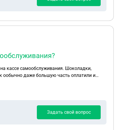
амообслуживания?
и на кассе самообслуживания. Шоколадки,
ак ообычно даже большую часть оплатили и
ть остальные дни? Какое наказание мы
Задать свой вопрос