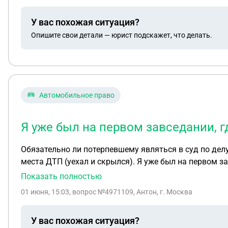
У вас похожая ситуация?
Опишите свои детали — юрист подскажет, что делать.
Автомобильное право
Я уже был на первом завседании, г
Обязательно ли потерпевшему являться в суд по делу
места ДТП (уехал и скрылся). Я уже был на первом за
за то, что я (потерпевший) не явлюсь и не пришлю св
Показать полностью
01 июня, 15:03
, вопрос №4971109, Антон, г. Москва
У вас похожая ситуация?