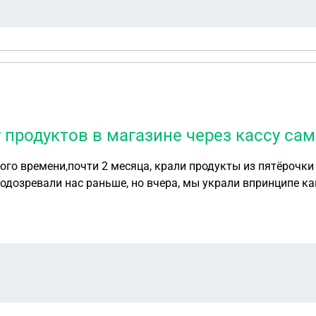
у продуктов в магазине через кассу с
ого времени,почти 2 месяца, крали продукты из пятëрочк
подозревали нас раньше, но вчера, мы украли впринципе к
следствия могут быть? Будут ли крутить камеры и проверя