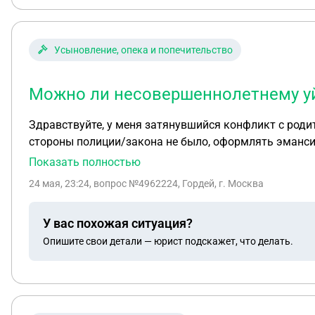
Усыновление, опека и попечительство
Можно ли несовершеннолетнему уйт
Здравствуйте, у меня затянувшийся конфликт с родите
стороны полиции/закона не было, оформлять эмансип
обеспечения себя самостоятельно, также есть друг к
Показать полностью
уехал для самостоятельного проживания и моей жизн
24 мая, 23:24
, вопрос №4962224, Гордей, г. Москва
новый номер телефона такой то, претензий к другу н
местонахождение. Если возможен такой расклад событий то какие последствия м
У вас похожая ситуация?
так как конфликт исключительно между нами и не рас
Опишите свои детали — юрист подскажет, что делать.
хотел бы протить им жизнь.