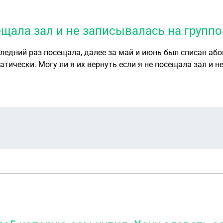
сещала зал и не записывалась на групп
следний раз посещала, далее за май и июнь был списан або
а групповые занятия? DDX
абонемент.