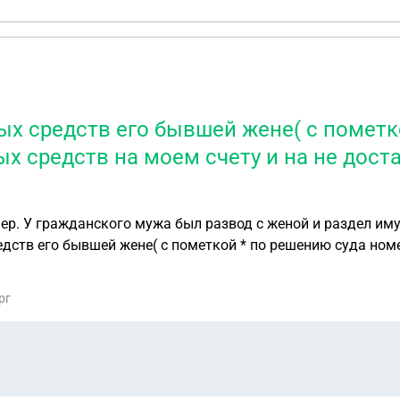
ых средств его бывшей жене( с пометк
жных средств на моем счету и на не дос
ств его бывшей жене( с пометкой * по решению суда номер т
дит тоже брала я.
рг