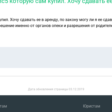
пс5 которую сам купил. Хочу сдавать ее
упил. Хочу сдавать ее в аренду, по закону могу ли я ее сд
решение именно от органов опеки и разрешения от родителе
Дата обновления страницы
03.12.2019
нтам
Юристам