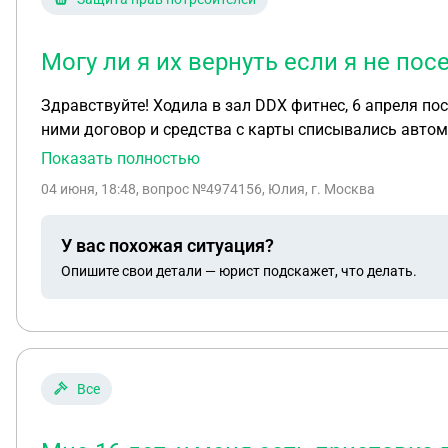
Могу ли я их вернуть если я не по
Здравствуйте! Ходила в зал DDX фитнес, 6 апреля по
ними договор и средства с карты списывались автоматически. Могу ли я их вернуть если я не посещала зал и не записывалась н
отказывает в устной форме ссылаясь на то, что это 
Показать полностью
04 июня, 18:48
, вопрос №4974156, Юлия, г. Москва
У вас похожая ситуация?
Опишите свои детали — юрист подскажет, что делать.
Все