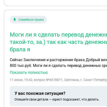
Семейное право
Моги ли я сделать перевод денежн
такой-то, за.) так как часть дене
брала я
Сейчас Заключение и расторжение брака Добрый вечер. У гражданского мужа был развод с женой и раздел имущества. По решению суда, муж должен отдать
800 тыс.руб. Моги ли я сделать перевод денежных сред
средств на моем счету и на не достающие деньги кре
Показать полностью
11 июня, 15:42
, вопрос №4978871, Светлана, г. Санкт-Петербу
У вас похожая ситуация?
Опишите свои детали — юрист подскажет, что делать.