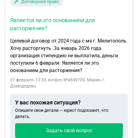
Договорное право
*Для email: По моему пониманию, обработка
необходима для исполнения договора, что
Является ли это основанием для
является самостоятельным основанием по п. 4 ч.
расторжения?
1 ст. 6 152-ФЗ, и отдельное согласие субъекта не
требуется. Верно ли это? *Для имени: Поскольку
Целевой договор от 2024 года с мз г. Мелитополь.
имя не является технически необходимым для
Хочу расторгнуть. За январь 2026 года
отправки файла, попадает ли его обработка под
организация стипендию не выплатила, деньги
то же основание? Если нет, достаточно ли для
поступили 6 февраля. Является ли это
легитимности его обработки: * а) Того, что поле
основанием для расторжения?
«Имя» является необязательным, * б) И того, что в
07 февраля, 13:33
, вопрос №4849700, Мария, г.
принимаемой клиентом публичной оферте прямо
Домодедово
указано, что предоставление и обработка имени
предназначены для персонализации сервиса и
У вас похожая ситуация?
являются частью договора? 2. Соответствует ли
закону практика оформления согласия *одним*
Опишите свои детали — юрист подскажет, что
делать.
чекбоксом, объединяющим принятие оферты и
согласие с Политикой конфиденциальности (как
Задать свой вопрос
это делают многие)? Или в моём случае