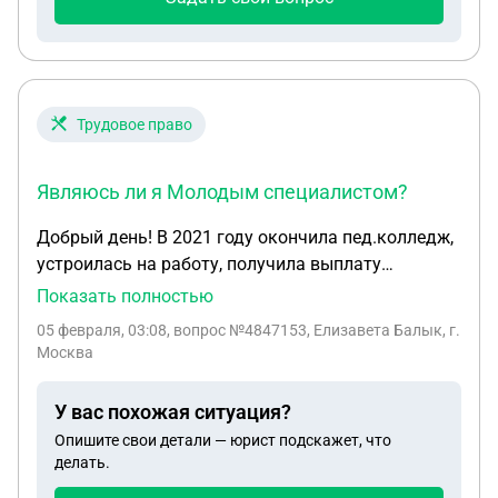
Трудовое право
Являюсь ли я Молодым специалистом?
Добрый день! В 2021 году окончила пед.колледж,
устроилась на работу, получила выплату
"молодой специалист". В 2025 году получаю
Показать полностью
высшее образование и устраиваюсь по этому
05 февраля, 03:08
, вопрос №4847153, Елизавета Балык, г.
диплому на работу впервые. Являюсь ли я
Москва
Молодым специалистом? Если я впервые
устроилась по высшему образованию.
У вас похожая ситуация?
Сахалинская область.
Опишите свои детали — юрист подскажет, что
делать.