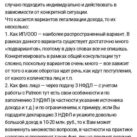
случаю подходить индивидуально и действовать в
зависимости от конкретной ситуации.
Что касается вариантов легализации дохода, то их
несколько:
1. Как ИП/ООО — наиболее распространенный вариант. В
рамках данного варианта существует достаточно много
«подвариантов», поэтому в двух словах все не опишешь.
Конкретизировать в рамках общей консультации тут
сложно, поскольку вариантов очень много – все зависит
от того о каких оборотах идет речь, как идут поступления,
от какого количества лиц и т.п.
2. Как физ. лицо — через подачу 3 НФДЛ — с учетом
работы c Patreon тут есть свои особенности и по
заполнению 3 НДФЛ (в частности указание источника
дохода и т.д.) и по ограничениям, к примеру, если Вы
подадите декларацию 3 НДФЛ и укажите довольно
большой доход в 10-20 млн. руб., то к Вам может
возникнуть множество вопросов, в частности на практике
налоговые проверяют таких физ. лиц на предмет ведения