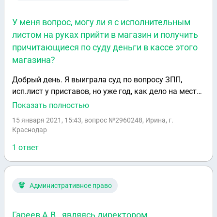
У меня вопрос, могу ли я с исполнительным
листом на руках прийти в магазин и получить
причитающиеся по суду деньги в кассе этого
магазина?
Добрый день. Я выиграла суд по вопросу ЗПП,
исп.лист у приставов, но уже год, как дело на месте,
хотя ответчик - крупная федеральная торговая
Показать полностью
сеть. Пристав отвечает, что на счетах нет средств. У
15 января 2021, 15:43
, вопрос №2960248, Ирина, г.
меня вопрос, могу ли я с исполнительным листом на
Краснодар
руках прийти в магазин и получить причитающиеся
1 ответ
по суду деньги в кассе этого магазина?
Административное право
Гареев А.В., являясь директором