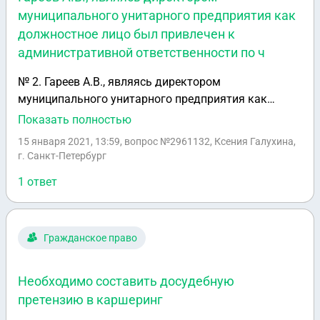
муниципального унитарного предприятия как
должностное лицо был привлечен к
административной ответственности по ч
№ 2. Гареев А.В., являясь директором
муниципального унитарного предприятия как
должностное лицо был привлечен к
Показать полностью
административной ответственности по ч. 1 ст. 19.5
15 января 2021, 13:59
, вопрос №2961132, Ксения Галухина,
КоАП РФ, и был подвергнут административному
г. Санкт-Петербург
штрафу. Гареев А.В., являясь ответственным за
1 ответ
расходование вверенных ему бюджетных средств
по назначению, с целью погашения возложенных на
него административных штрафов, обязал главного
бухгалтера перечислить с расчетного счета
Гражданское право
денежные средства в счет погашения
задолженности. Квалифицируйте действия
Необходимо составить досудебную
Гарипова А.В.
претензию в каршеринг