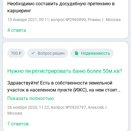
Необходимо составить досудебную претензию в
каршеринг
15 января 2021, 09:11
, вопрос №2960899, Роман, г. Москва
4 ответа
700 ₽
Вопрос решен
Недвижимость
Нужно ли регистрировать баню более 50м.кв?
Здравствуйте! Есть в собственности земельной
участок в населенном пункте (ИЖС), на нем стоит
зарегистрированный старый дом. В прошлом году
Показать полностью
построили отдельно баню, ее не регистрировали т.к.
26 ноября 2020, 11:22
, вопрос №2920797, Алексей, г.
является хоз.постройкой без признаков
Москва
капитального строительства: - площадь 45м.кв. -
7 ответов
без капитального фундамента (на блоках) - без