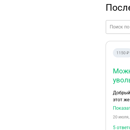
После
1150 ₽
Можн
увол
Добрый 
этот же
первый 
Показа
порядок
20 июля,
по стат
удовлет
5 ответ