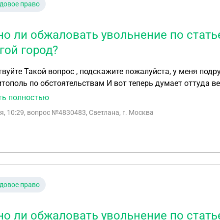
довое право
о ли обжаловать увольнение по стать
гой город?
одруга работает в МВД в г Ростов Сейчас перевелась
оятельствам И вот теперь думает оттуда вернуться обратно , а ей грозят увольнение по
статье . Возможно ли это обжаловать ? И могут ли ее там удер
ть полностью
я, 10:29
, вопрос №4830483, Светлана, г. Москва
довое право
о ли обжаловать увольнение по стать