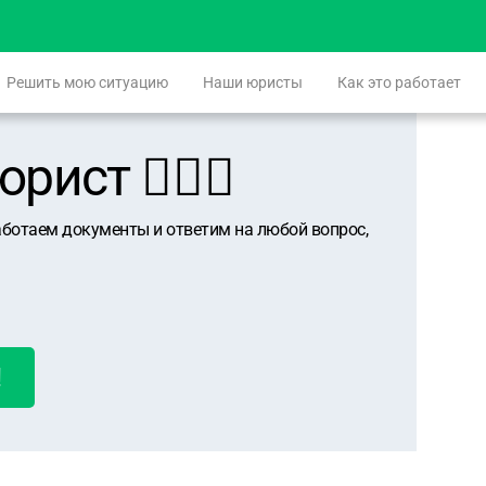
Решить мою ситуацию
Наши юристы
Как это работает
ист 👨🏻‍⚖️
аботаем документы и ответим на любой вопрос,
!