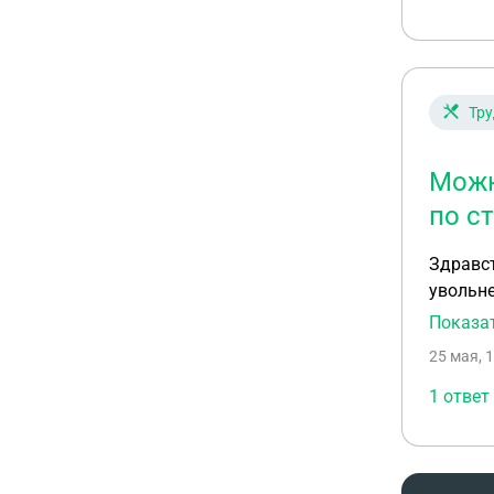
работод
Данных 
компани
Тру
Можн
по с
Здравст
увольне
отпуск
Показа
25 мая, 
1 ответ