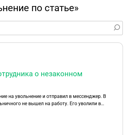
нение по статье»
отрудника о незаконном
ие на увольнение и отправил в мессенджер. В
ничного не вышел на работу. Его уволили в
ки его руководителя по статье прогул. Но
 Сотрудник подал иск на незаконное увольнение
мессенджер. Суд первой инстанции его иск
, хотя им также нарушен порядок уведомления