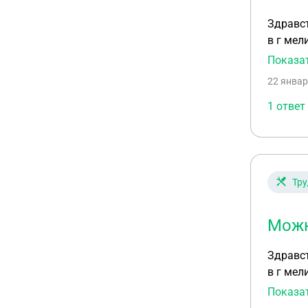
Здравствуйте Такой вопрос , подскажите пожалуйста, у меня п
в г мелитополь по обст
Показа
22 январ
1 ответ
Тру
Можн
Здравствуйте Такой вопрос , подскажите пожалуйста, у меня п
в г мелитополь по обст
Показа