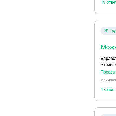
19 отве
Тру
Можн
Здравствуйте Такой вопрос , подскажите пожалуйста, у меня п
в г мелитополь по обст
Показа
22 январ
1 ответ