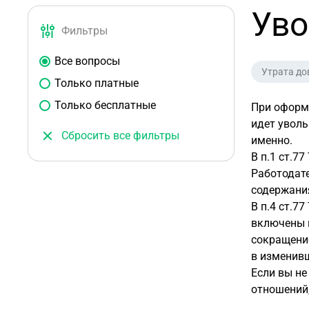
Уво
Фильтры
Все вопросы
Утрата до
Только платные
Только бесплатные
При оформл
идет уволь
Сбросить все фильтры
именно.
В п.1 ст.7
Работодате
содержания
В п.4 ст.7
включены г
сокращение
в изменивш
Если вы не
отношений,