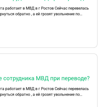
живать ? И могут ли реально уволить по статье ?
е сотрудника МВД при переводе?
живать ? И могут ли реально уволить по статье ?