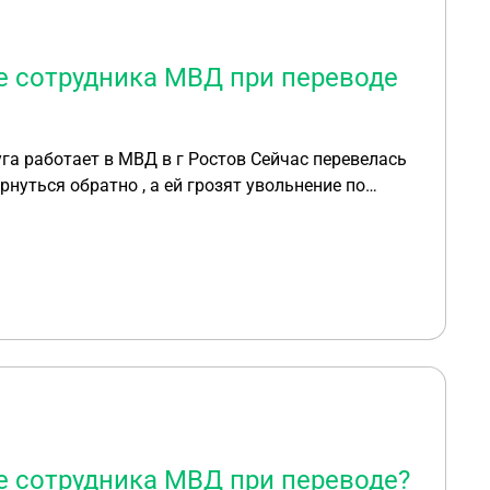
е сотрудника МВД при переводе
живать ? И могут ли реально уволить по статье ?
е сотрудника МВД при переводе?