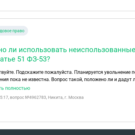
ателя. Вопрос - есть ли смысл и шанс отстаивать работод
переписки и скриншота уже не существует (удалено). Пер
и на миллионы рублей (отдельное дело)
довое право
о ли использовать неиспользованные 
татье 51 ФЗ-53?
вуйте. Подскажите пожалуйста. Планируется увольнение по
ния пока не известна. Вопрос такой, положено ли и дадут
а?
ть полностью
15:17
, вопрос №4962783, Никита, г. Москва