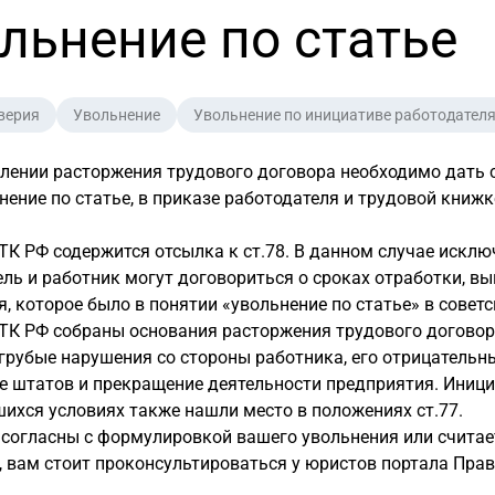
льнение по статье
верия
Увольнение
Увольнение по инициативе работодател
ении расторжения трудового договора необходимо дать с
нение по статье, в приказе работодателя и трудовой книж
7 ТК РФ содержится отсылка к ст.78. В данном случае искл
ль и работник могут договориться о сроках отработки, вы
, которое было в понятии «увольнение по статье» в совет
7 ТК РФ собраны основания расторжения трудового догово
рубые нарушения со стороны работника, его отрицательны
 штатов и прекращение деятельности предприятия. Иници
ихся условиях также нашли место в положениях ст.77.
 согласны с формулировкой вашего увольнения или счита
 вам стоит проконсультироваться у юристов портала Прав