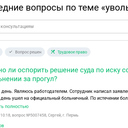
дние вопросы по теме «уволь
Вопрос решен
Трудовое право
о ли оспорить решение суда по иску с
ьнении за прогул?
день. Являюсь работодателем. Сотрудник написал заявлен
 день ушел на официальный больничный. По истечении боль
же день невыхода на работу на основании служебной запис
ть полностью
 уведомления сотрудника по почте не был нами соблюден.
 10:18
, вопрос №5007458, Сергей, г. Пермь
ье , ссылаясь что он отправил заявление на увольнение в 
ворил, ссылаясь на скриншот с заявлением об увольнении
ов