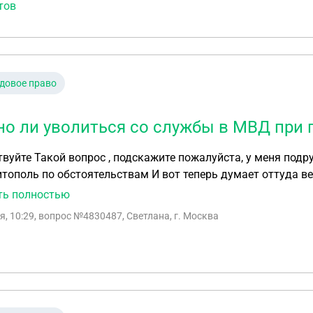
тов
лишить премии? Увольнение по статье в каком случае грозит?
довое право
о ли уволиться со службы в МВД при п
одруга работает в МВД в г Ростов Сейчас перевелась
оятельствам И вот теперь думает оттуда вернуться обратно , а ей грозят увольнение по
статье . Возможно ли это обжаловать ? И могут ли ее там удер
ть полностью
я, 10:29
, вопрос №4830487, Светлана, г. Москва