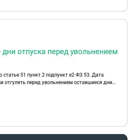
ателю свою позицию (увольнение за прогул)?
ед увольнением сотрудник причинил ущерб
дни отпуска перед увольнением
 статье 51 пункт 2 подпункт е2 ФЗ 53. Дата
 ли отгулять перед увольнением оставшиеся дни