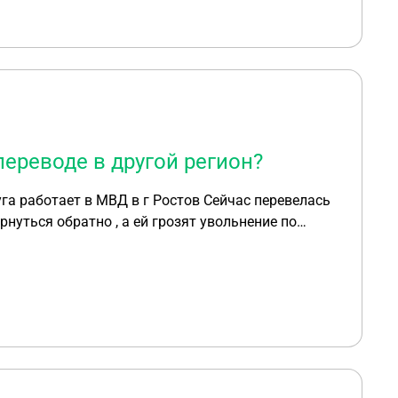
ереводе в другой регион?
живать ? И могут ли реально уволить по статье ?