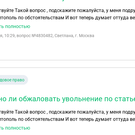
одруга работает в МВД в г Ростов Сейчас перевелась
оятельствам И вот теперь думает оттуда вернуться обратно , а ей грозят увольнение по
статье . Возможно ли это обжаловать ? И могут ли ее там удер
ть полностью
я, 10:29
, вопрос №4830482, Светлана, г. Москва
довое право
о ли обжаловать увольнение по стать
одруга работает в МВД в г Ростов Сейчас перевелась
оятельствам И вот теперь думает оттуда вернуться обратно , а ей грозят увольнение по
статье . Возможно ли это обжаловать ? И могут ли ее там удер
ть полностью