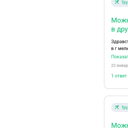
Тру
Можн
в дру
Здравствуйте Такой вопрос , подскажите пожалуйста, у меня п
в г мелитополь по обст
Показа
22 январ
1 ответ
Тру
Можн