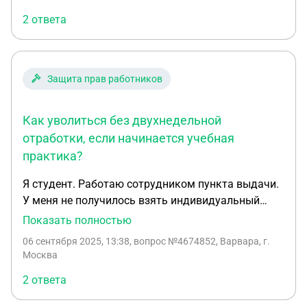
2 ответа
Защита прав работников
Как уволиться без двухнедельной
отработки, если начинается учебная
практика?
Я студент. Работаю сотрудником пункта выдачи.
У меня не получилось взять индивидуальный
график обучения для работы и мне срочно нужно
Показать полностью
уволиться до понедельника. Начальница была в
06 сентября 2025, 13:38
, вопрос №4674852, Варвара, г.
курсе, что возможно я не останусь работать на
Москва
учебный год и в свои выходные ездила делать
2 ответа
документы. Я осведомляла ее, что не факт, что
получится. Сейчас мне говорят отработать две