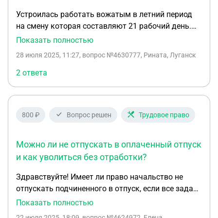
Устроилась работать вожатым в летний период
на смену которая составляют 21 рабочий день.
На 12-й день изъявил желание уволиться.
Показать полностью
Администрация угрожает голым окладом при
28 июля 2025, 11:27
, вопрос №4630777, Рината, Луганск
увольнении и обязательной отработкой в течение
трёх дней. Правы ли они и как мне поступить
2 ответа
далее?
800 ₽
Вопрос решен
Трудовое право
Можно ли не отпускать в оплаченный отпуск
и как уволиться без отработки?
Здравствуйте! Имеет ли право начальство не
отпускать подчиненного в отпуск, если все задачи
по работе выполнены и сами отпускные уже
Показать полностью
выплачены? И как сделать, чтобы не отработать
22 июля 2025, 18:09
, вопрос №4624972, Елена