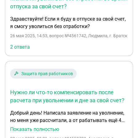
отпуска за свой счет?
Здравствуйте! Если я буду в отпуске за свой счет,
я смогу уволиться без отработки?
26 мая 2025, 14:53
, вопрос №4561742, Людмила, г. Братск
2 ответа
Защита прав работников
Нужно ли что‑то компенсировать после
расчета при увольнении и дне за свой счет?
Добрый день! Написала заявление на уволнение,
но меня уже рассчитали, а от рабатывать ещё 4
дня, но после рассчета, я взяла день за свой счет.
Показать полностью
Нужно мне будет что то компинсировать, когда в