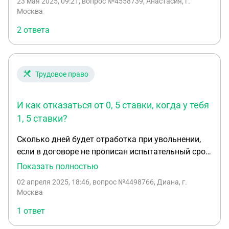
23 мая 2025, 09:21
, вопрос №4558739, Анастасия, г.
последний день нужно будет забирать
Москва
документы.
2 ответа
Трудовое право
И как отказаться от 0, 5 ставки, когда у тебя
1, 5 ставки?
Сколько дней будет отработка при увольнении,
если в договоре не прописан испытательный срок,
и работаешь не больше 3 месяцев? И как
Показать полностью
отказаться от 0,5 ставки, когда у тебя 1,5 ставки?
02 апреля 2025, 18:46
, вопрос №4498766, Диана, г.
Нужно ли отрабатывать тоже?
Москва
1 ответ