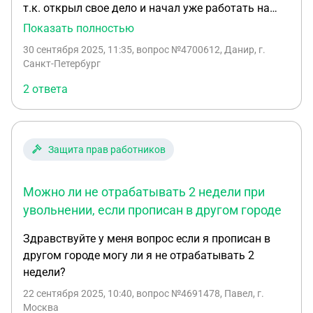
т.к. открыл свое дело и начал уже работать на
себя до этого был на больничном 2 недели, а
Показать полностью
перед этим был в отпуске 2 недели занимался
30 сентября 2025, 11:35
, вопрос №4700612, Данир, г.
открытием, сейчас работодатель требует чтобы я
Санкт-Петербург
отработал 2 недели? Но я не хочу и предложили
2 ответа
уволиться по статье, чего мне ожидать и
возможно ли обойтись без статьи?
Защита прав работников
Можно ли не отрабатывать 2 недели при
увольнении, если прописан в другом городе
Здравствуйте у меня вопрос если я прописан в
другом городе могу ли я не отрабатывать 2
недели?
22 сентября 2025, 10:40
, вопрос №4691478, Павел, г.
Москва