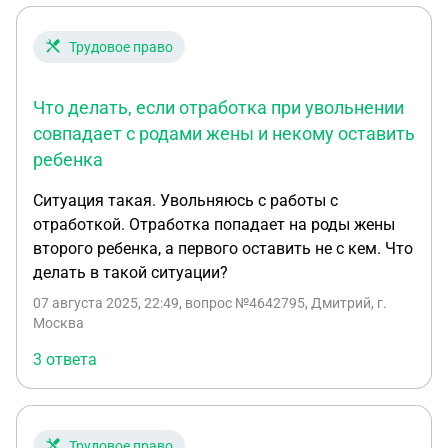
недели до нахождения замены. У меня нет такой
возможности, у меня начнется практика и я не
Трудовое право
могу ее пропускать без графика и без
уважительной причины, это грозит отчислением.
Что делать, если отработка при увольнении
Что делать? Шанс с ней договориться очень мал,
так как на пунктах не хватка сотрудников и она
совпадает с родами жены и некому оставить
женщина с характером
ребенка
Ситуация такая. Увольняюсь с работы с
отработкой. Отработка попадает на роды жены
второго ребенка, а первого оставить не с кем. Что
делать в такой ситуации?
07 августа 2025, 22:49
, вопрос №4642795, Дмитрий, г.
Москва
3 ответа
Трудовое право