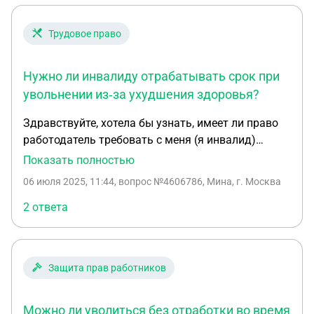
другому во время двухнедельной отработки?
Трудовое право
Нужно ли инвалиду отрабатывать срок при
увольнении из‑за ухудшения здоровья?
Здравствуйте, хотела бы узнать, имеет ли право
работодатель требовать с меня (я инвалид)
отработать две недели, а то и месяц, который
Показать полностью
раннее не был проговорен ни с кем в компании,
06 июля 2025, 11:44
, вопрос №4606786, Мина, г. Москва
если у меня ухудшилось состояние здоровья и я
хочу уволиться ? Хотят госпитализировать меня в
2 ответа
больницу, а они говорят, чтобы отработала, иначе
могут не выдать деньги.
Защита прав работников
Можно ли уволиться без отработки во время