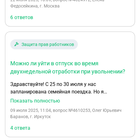
2 недели и сразу уволиться во время отпуска?
Федосейкина, г. Москва
Заранее спасибо!
6 ответов
Защита прав работников
Можно ли уйти в отпуск во время
двухнедельной отработки при увольнении?
Здравствуйте! С 25 по 30 июля у нас
запланирована семейная поездка. Но я
неожиданно нашел новую работу и мне нужно
Показать полностью
сейчас уволиться. Как я понимаю, после
09 июля 2025, 11:04
, вопрос №4610253, Олег Юрьевич
заявления об увольнении я должен отработать 2
Баранов, г. Иркутск
недели. Это как раз выпадает на время поездки.
4 ответа
Отпуск я не брал 3 года. Могу ли я на законных
основаниях уехать за счет отпуска или как-то по-