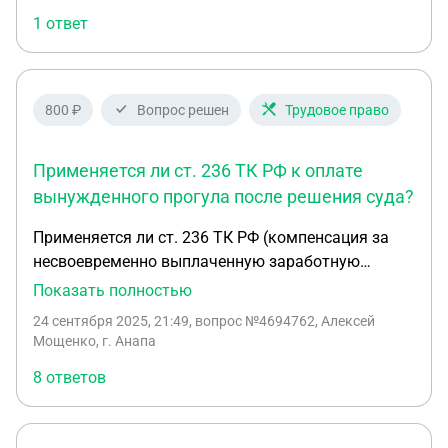
начальника по телефону и предоставил листок
1 ответ
нетрудоспособности в день выхода, 20 октября. В
приказе об увольнении указано, что я
отсутствовал на рабочем месте без уважительной
причины. Вопросы: 1. Правомерно ли мое
800 ₽
Вопрос решен
Трудовое право
увольнение? 2. Как мне лучше поступить: сначала
в Государственную инспекцию труда (ГИТ) или
Применяется ли ст. 236 ТК РФ к оплате
сразу в суд? 3. Какие у меня шансы на
восстановление на работе и взыскание среднего
вынужденного прогула после решения суда?
заработка за время вынужденного прогула? 4.
Применяется ли ст. 236 ТК РФ (компенсация за
Каков срок обращения в суд по таким делам?"
несвоевременно выплаченную заработную
плату), при оплате вынужденного прогула? Со дня
Показать полностью
решения суда о восстановлении на работе, до
24 сентября 2025, 21:49
, вопрос №4694762, Алексей
фактического дня восстановления. Желательна
Мощенко, г. Анапа
ссылка на судебную практику - ВС РФ, КС РФ.
8 ответов