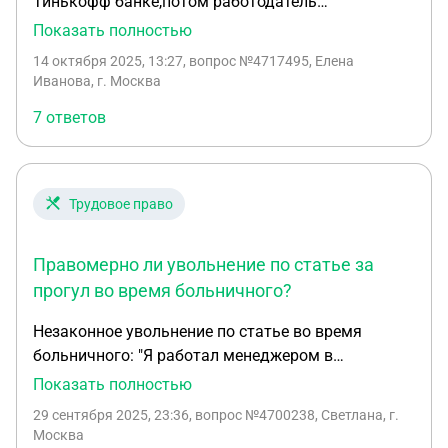
Тинькофф банке,потом работодатель
заблокировал мою учетную запись. Через два
Показать полностью
года после блокировки я подала на признание
14 октября 2025, 13:27
, вопрос №4717495, Елена
договора трудовым и выплаты отпускных за этот
Иванова, г. Москва
период, суд длился год. Десять дней назад мой
7 ответов
иск удовлетворили. Я могу подать иск на
восстановление на работе и выплаты за
вынужденные прогулы? Срок исковой давности
будет течь с момента признания договора
Трудовое право
трудовым?
Правомерно ли увольнение по статье за
прогул во время больничного?
Незаконное увольнение по статье во время
больничного: "Я работал менеджером в
ООО«Ромашка» с 2020 года. 10 октября меня
Показать полностью
уволили по статье 81 ТК РФ (прогул). Но 10
29 сентября 2025, 23:36
, вопрос №4700238, Светлана, г.
октября я был на больничном, о чем уведомил
Москва