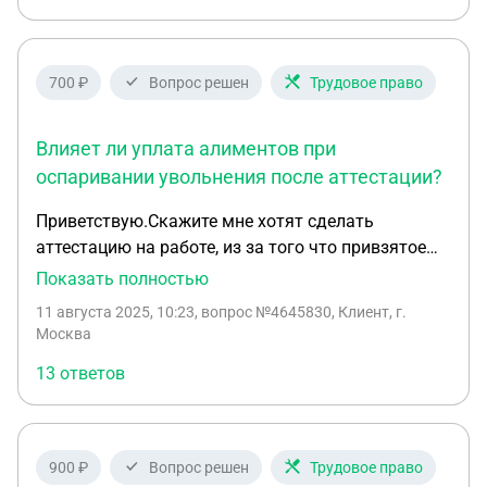
700 ₽
Вопрос решен
Трудовое право
Влияет ли уплата алиментов при
оспаривании увольнения после аттестации?
Приветствую.Скажите мне хотят сделать
аттестацию на работе, из за того что привзятое
отношение начальства.Но я при этом плачу
Показать полностью
алименты, 25 процентов, в случае завала
11 августа 2025, 10:23
, вопрос №4645830, Клиент, г.
аттестации, так как я думаю они специально
Москва
сделают так чтобы мне поставить заниженные
13 ответов
оценки, понятно по каким причинам.Потом мне
скажит либо по собственному уходите, либо по
статье.Так как статья меня не устраивает, то
тогда я соглашусь по собственому.Потом
900 ₽
Вопрос решен
Трудовое право
планирую обращаться в трудовую инспекцию и в