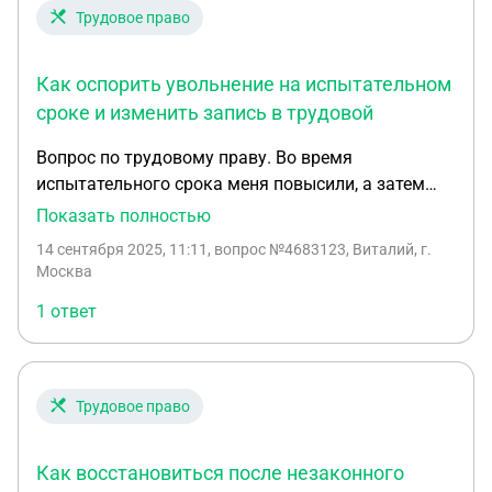
Трудовое право
Как оспорить увольнение на испытательном
сроке и изменить запись в трудовой
Вопрос по трудовому праву. Во время
испытательного срока меня повысили, а затем
уволили "по несоответствию занимаемой
Показать полностью
должности" и удержали 50% ЗП за перерасход
14 сентября 2025, 11:11
, вопрос №4683123, Виталий, г.
материала субподрядной организацией. вопросы:
Москва
1. Можно ли изменить статью увольнения и
1 ответ
убрать из трудовой книжки запись. 2.
Восстановиться в должности с взысканием ЗП. 3.
Уволиться по собственному желанию.
Трудовое право
Как восстановиться после незаконного