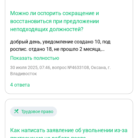
суд о восстановлении на рабочем месте с
Можно ли оспорить сокращение и
компенсацией простоя.Будет ли отягчающим
фактор что я плачу алименты?
восстановиться при предложении
неподходящих должностей?
добрый день, уведомление создано 10, под
роспис. отдано 18, не прошло 2 месяца,
должность сокращают 1 августа, предложили не
Показать полностью
соответствующие должности. по оргштатному
30 июля 2025, 07:46
, вопрос №4633108, Оксана, г.
сокращают начкапов 3 шт.. вводят новую
Владивосток
должность командир отделения 5 штатов. можно
4 ответа
ли идти в суд для восстановления
Трудовое право
Как написать заявление об увольнении из-за