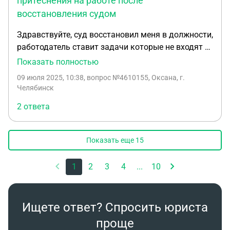
притеснения на работе после
восстановления судом
Здравствуйте, суд восстановил меня в должности,
работодатель ставит задачи которые не входят в
мои обязанности, всячески препятствует
Показать полностью
выполнению задач. Хочу уволиться, как
09 июля 2025, 10:38
, вопрос №4610155, Оксана, г.
правильно написать заявление об увольнении в
Челябинск
связи с притеснением, психологической атакой в
2 ответа
мой адрес?
Показать еще
15
1
2
3
4
...
10
Ищете ответ? Спросить юриста
проще