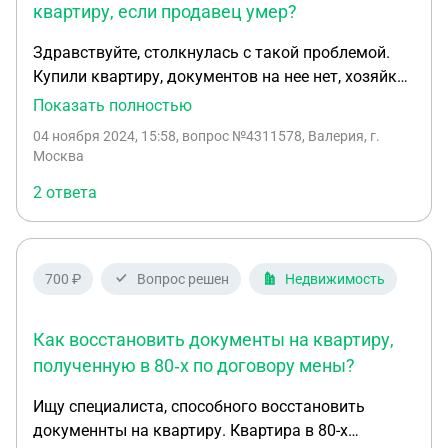
квартиру, если продавец умер?
Здравствуйте, столкнулась с такой проблемой.
Купили квартиру, документов на нее нет, хозяйка
была знакомая, начала заниматься этим
Показать полностью
вопросом, восстанавливала все, но не успела,
04 ноября 2024, 15:58
, вопрос №4311578, Валерия, г.
умерла. И что теперь делать, и как быть? Что
Москва
сделать что бы нас не выселили? Куда
2 ответа
обратиться для восстановления документов?
700 ₽
Вопрос решен
Недвижимость
Как восстановить документы на квартиру,
полученную в 80‑х по договору мены?
Ищу специалиста, способного восстановить
докуменнты на квартиру. Квартира в 80-х