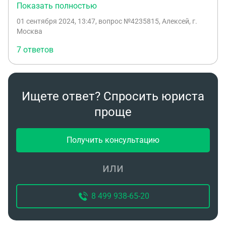
получена по договору мены, есть копия ордера, и
Показать полностью
примерно известна фамилия и место нотариуса,
01 сентября 2024, 13:47
, вопрос №4235815, Алексей, г.
где это всё оформлялось. С тех пор с
Москва
документами не делали ничего, в егрн числится в
7 ответов
собственности без уточнения владельца. Я
числюсь ответственным квартиросъёмщиком,
прописывал в квартиру дочь
Ищете ответ? Спросить юриста
проще
Получить консультацию
или
8 499 938-65-20