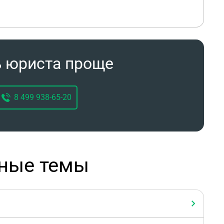
ь юриста проще
8 499 938-65-20
рные темы