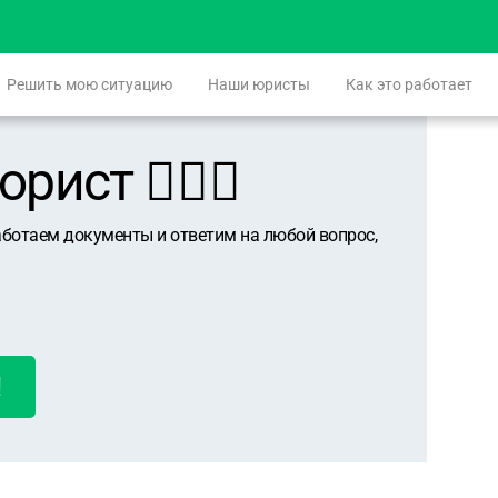
Решить мою ситуацию
Наши юристы
Как это работает
ист 👨🏻‍⚖️
аботаем документы и ответим на любой вопрос,
!