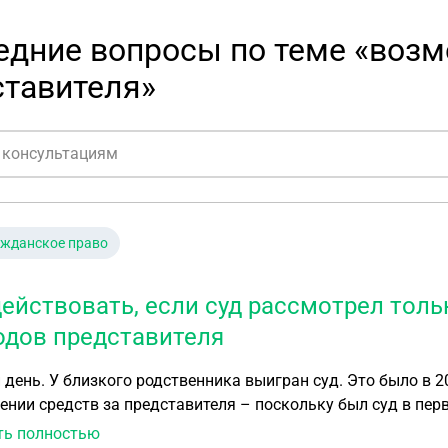
едние вопросы по теме «возм
ставителя»
ажданское право
действовать, если суд рассмотрел тол
одов представителя
 близкого родственника выигран суд. Это было в 2023м. Родственник написал два заявления о
нии средств за представителя – поскольку был суд в пер
нной инстанции с другим. Пока судья тянула время с назначением заседания
ть полностью