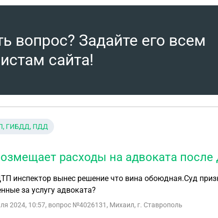
ть вопрос? Задайте его всем
истам сайта!
П, ГИБДД, ПДД
возмещает расходы на адвоката после
ТП инспектор вынес решение что вина обоюдная.Суд приз
нные за услугу адвоката?
ля 2024, 10:57
, вопрос №4026131, Михаил, г. Ставрополь