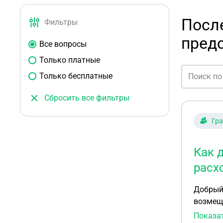
Посл
Фильтры
пред
Все вопросы
Только платные
Только бесплатные
Сбросить все фильтры
Гр
Как 
расх
Добрый день. У
возмеще
Апелляцио
Показа