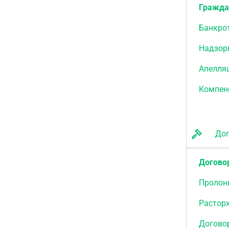
Гражда
Банкро
Надзор
Апелля
Компен
Дого
Догово
Пролон
Растор
Договор