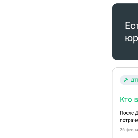
Ес
юр
ДТ
Кто 
После Д
потраче
26 февра