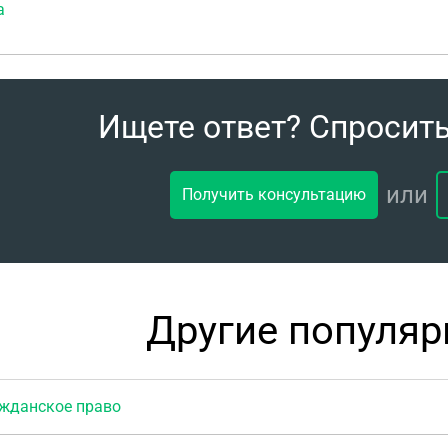
а
Ищете ответ? Спросит
или
Получить консультацию
Другие популя
данское право