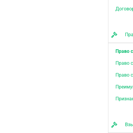
Догово
Прав
Право 
Право с
Право 
Преиму
Признан
Взыс