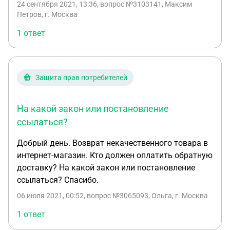
24 сентября 2021, 13:36
, вопрос №3103141, Максим
доставке, решаются между Заемщиком и ТО без
Петров, г. Москва
участия Кредитора. 7.4. При возврате Товара или
его замене на Товар меньшей стоимости все
1 ответ
расчеты в пределах суммы, уплаченной
Заемщиком в кассу ТО, а также доплата при
замене на Товар большей стоимости
Защита прав потребителей
осуществляются между Заемщиком и ТО через
кассу ТО. 7.5. В случае возврата Товара или его
обмена на Товар меньшей стоимости для
На какой закон или постановление
получения разницы между суммой, уплаченной
ссылаться?
Заемщиком в кассу ТО и суммой, подлежащей
получению Заемщиком от ТО, Кредитор
Добрый день. Возврат некачественного товара в
рекомендует Заемщику оформить на бланке
интернет-магазин. Кто должен оплатить обратную
Кредитора письменное заявление на
доставку? На какой закон или постановление
перечисление ТО вышеуказанных денежных
ссылаться? Спасибо.
средств Кредитору на его расчетный счет для
06 июля 2021, 00:52
, вопрос №3065093, Ольга, г. Москва
погашения Задолженности. При этом, если
1 ответ
Заемщиком принято решение о возврате ТО
денежных средств Кредитору и им оформлено