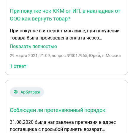
быть в такой ситуации. Как получить деньги в
При покупке чек ККМ от ИП, а накладная от
банке, если закрытый счет был оформлен на
другое лицо. Или все таки добиваться, что бы эти
ООО как вернуть товар?
деньги вернул магазин, и сам уже потом
При покупке в интернет магазине, при получении
разбирался с банком.
товара была произведена оплата через
мобильную кассу. Курьер выдал чек ККМ и
Показать полностью
товарную накладную с печатью. Товар оказался
29 марта 2021, 21:09
, вопрос №3017965, Юрий, г. Москва
бракованный, при изучении полученных
документов, оказалось, что чек ККМ выдан от ИП,
1 ответ
а накладная от ООО. Кому предоставлять
заявление на возврат некачественного товара ИП
(т.к. по чеку оплата пыла произведена) или ООО
Арбитраж
(от которого получена транспортная накладная)?
Соблюден ли претензионный порядок
31.08.2020 была направлена претензия в адрес
поставщика с просьбой принять возврат