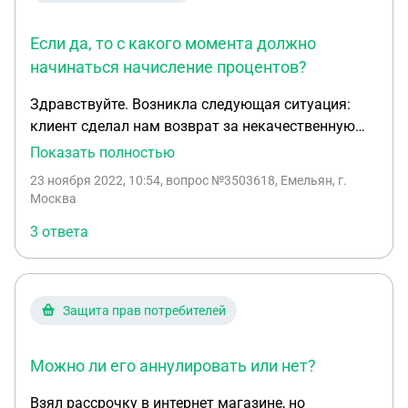
будет стоить приблизительно стоимость
отпариватель, т е 5000 руб отпариватель+5000
Если да, то с какого момента должно
руб пересылка. А если не вернут, то что?
начинаться начисление процентов?
Здравствуйте. Возникла следующая ситуация:
клиент сделал нам возврат за некачественную
продукцию на 5млн.руб., что подтверждено
Показать полностью
актами сверки. Образовавшийся долг мы отдали
23 ноября 2022, 10:54
, вопрос №3503618, Емельян, г.
товаром, который поставляли в течение 6,5
Москва
месяцев, пока полностью не закрыли долг.
3 ответа
Договора либо доп.соглашения не составляли.
Работали как делали это раньше, т.е. отгружали
каждую неделю товар, а клиент вычитал сумму
конкретной отгрузки из общего долга до момента
Защита прав потребителей
полного погашения (иногда платил 30% от суммы
отправки, а остальное вычитал). Сейчас клиент
Можно ли его аннулировать или нет?
требует заплатить ему проценты за пользование
деньгами (т.к. после возврата товара у нас
Взял рассрочку в интернет магазине, но