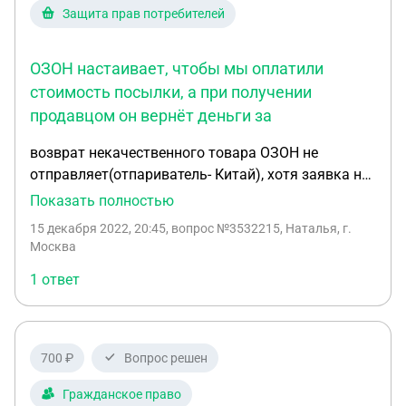
Защита прав потребителей
ОЗОН настаивает, чтобы мы оплатили
стоимость посылки, а при получении
продавцом он вернёт деньги за
возврат некачественного товара ОЗОН не
отправляет(отпариватель- Китай), хотя заявка на
возврат одобрена, есть номер, в пункте сказали,
Показать полностью
что отправить невозможно. Почта РФ просит 14-
15 декабря 2022, 20:45
, вопрос №3532215, Наталья, г.
значный трек код для бесплатной отправки. Озон
Москва
- не предоставляет. ОЗОН настаивает, чтобы мы
1 ответ
оплатили стоимость посылки, а при получении
продавцом он вернёт деньги за некачественный
товар и стоимость пересылки, А ЕСЛИ не вернёт,
то необходимо написать в ОЗОН и как будто он
700 ₽
Вопрос решен
вернёт стоимость пересылки. Подскажите какие
варианты? Если стоимость пересылки в Китай
Гражданское право