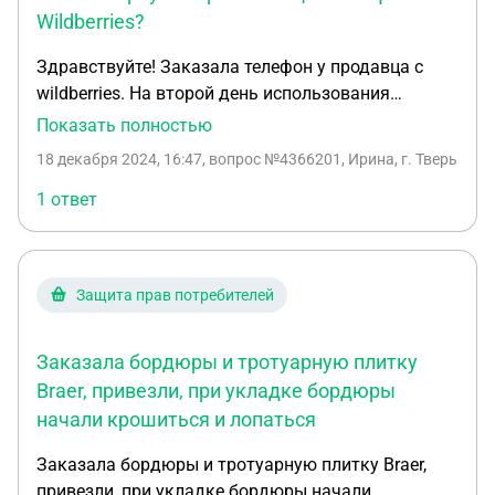
Wildberries?
Здравствуйте! Заказала телефон у продавца с
wildberries. На второй день использования
телефон разрядился и отключился. Исправным
Показать полностью
зарядным устройством, которое было в
18 декабря 2024, 16:47
, вопрос №4366201, Ирина, г. Тверь
комплекте, телефон не заряжается и,
соответственно, не включается. Продавец
1 ответ
отклонил заявку на возврат некачественного
товара. Если покупатель не согласен с решением
продавца, можно обратиться в wildberries для
Защита прав потребителей
пересмотра решения. Так я и сделала, но
wildberries встал на сторону продавца и тоже
отказал в возврате. Далее продавец предлагает
Заказала бордюры и тротуарную плитку
пойти в АСЦ (авторизованный сервисный центр) и
Braer, привезли, при укладке бордюры
получить по гарантии акт о заводском браке,
начали крошиться и лопаться
если он будет обнаружен. АСЦ отказался
выдавать такой акт, так как такими вопросами
Заказала бордюры и тротуарную плитку Braer,
они не занимаются, а должен заниматься
привезли, при укладке бордюры начали