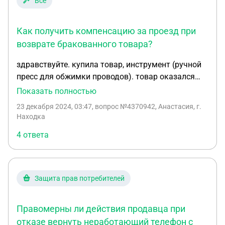
Все
Как получить компенсацию за проезд при
возврате бракованного товара?
здравствуйте. купила товар, инструмент (ручной
пресс для обжимки проводов). товар оказался
браком. сообщила продавцу, скинула видео,
Показать полностью
предложила компенсировать ремонт и разойтись.
23 декабря 2024, 03:47
, вопрос №4370942, Анастасия, г.
говорит везите. объяснила что везти далеко на
Находка
такси, туда и обратно - дорого. хорошо - привезла.
4 ответа
продавцы убедились в нерабочем товаре и
сделали обмен. компенсацию проезда сказали 1-3
дня на л/с. прошло 3 дня сказали товар на
проверке ещё решения нет о компенсации. вот
Защита прав потребителей
прошла неделя. подскажите пожалуйста, законно
ли они поступают и какие сроки на компенсацию
Правомерны ли действия продавца при
затрат на возврат некачественного товара
предусмотрено?
отказе вернуть неработающий телефон с