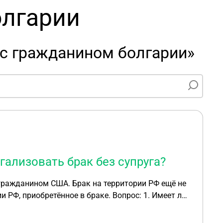
олгарии
 с гражданином болгарии»
ализовать брак без супруга?
гражданином США. Брак на территории РФ ещё не
ённое в браке. Вопрос: 1. Имеет ли
т леголизован на территории РФ уже после
мостоятельно легализовать брак без супруга?