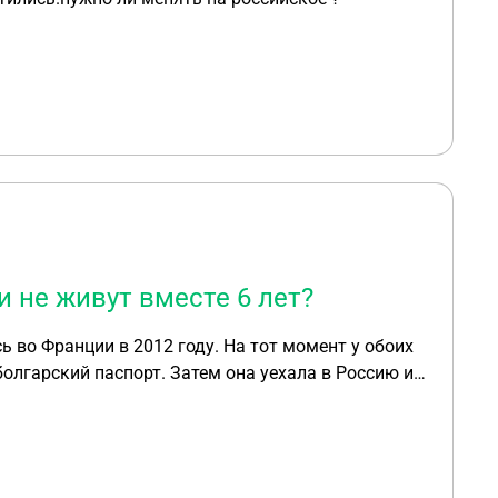
и не живут вместе 6 лет?
 во Франции в 2012 году. На тот момент у обоих
 болгарский паспорт. Затем она уехала в Россию и
оката во Франции, чтобы расторгнуть брак. Но их