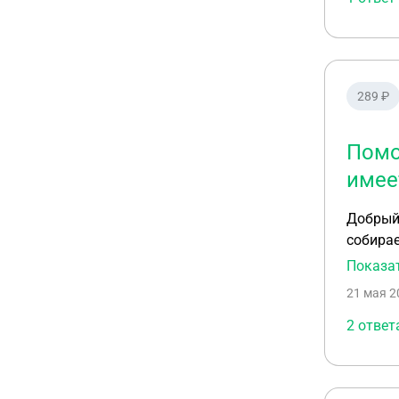
289 ₽
Помо
имее
Добрый 
собирае
инструм
Показа
21 мая 2
2 ответ