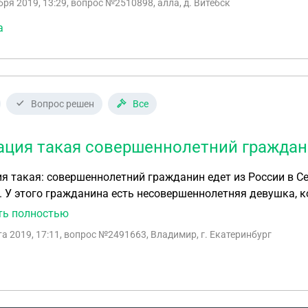
бря 2019, 13:29
, вопрос №2510898, алла, д. Витебск
а
Вопрос решен
Все
ация такая совершеннолетний граждан
я такая: совершеннолетний гражданин едет из России в С
. У этого гражданина есть несовершеннолетняя девушка, ко
иях). Насколько мне известно, в Сербии можно находиться
ть полностью
ется в том, как обеспечить девушке постоянное проживание
та 2019, 17:11
, вопрос №2491663, Владимир, г. Екатеринбург
 целом. И вообще, возможно ли это?