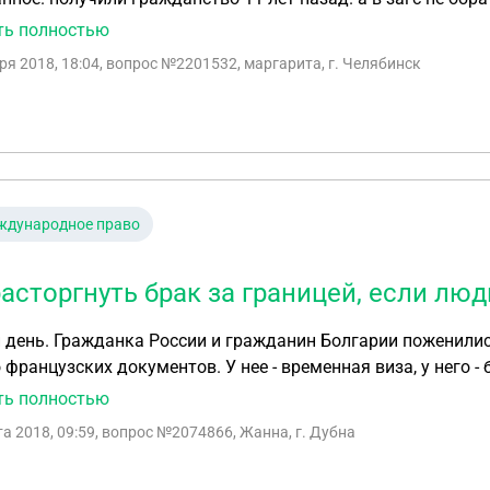
ть полностью
ря 2018, 18:04
, вопрос №2201532, маргарита, г. Челябинск
ждународное право
расторгнуть брак за границей, если люд
день. Гражданка России и гражданин Болгарии поженились
 французских документов. У нее - временная виза, у него -
ор отношения полностью прекратились. Болгарин нанял адв
ть полностью
одят. Что можно предпринять? Спасибо, Жанна
та 2018, 09:59
, вопрос №2074866, Жанна, г. Дубна