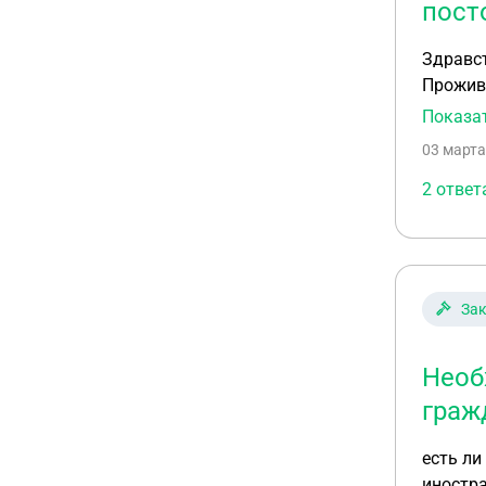
пост
Здравствуйте. Мы развелись год назад. Сейчас решили с
Прожива
Можем л
Показа
03 марта
2 ответ
Зак
Необ
граж
есть ли штраф за не 
иностра