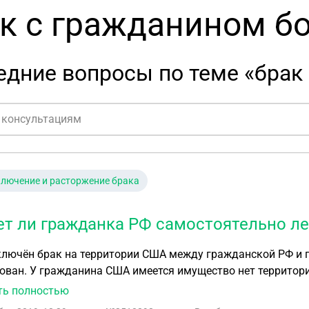
к с гражданином б
дние вопросы по теме «брак
лючение и расторжение брака
т ли гражданка РФ самостоятельно лег
ключён брак на территории США между гражданской РФ и 
ван. У гражданина США имеется имущество нет территории РФ, приобрет
ка РФ рассчитывать на раздел имущества, если брак буде
ть полностью
приобретения имущества 2. Может ли гражданка РФ са