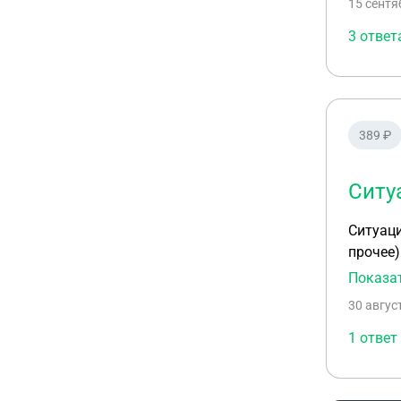
15 сентя
3 ответ
389 ₽
Ситу
Ситуаци
прочее)
отношен
Показа
заключа
30 авгус
праве в
1 ответ