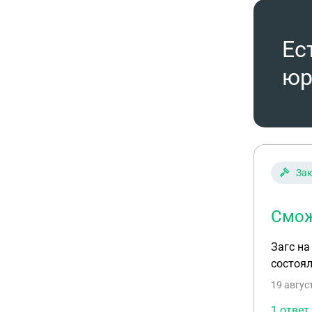
Ес
юр
Зак
Смож
Загс на
состоял
19 авгус
1 ответ