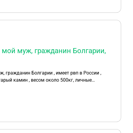
 мой муж, гражданин Болгарии,
, гражданин Болгарии , имеет рвп в России ,
тарый камин , весом около 500кг, личные
о 500 кг. Должен ли он платить пошлину или какие
документы нужно предоставить, для освобождения от пошлины ? Благодарю за ответ, Екатерина