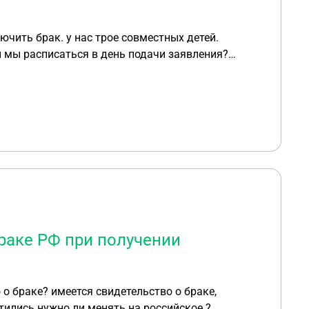
 мы расписаться в день подачи заявления?
 из супругов?
раке РФ при получении
атились.нужно ли менять на российское ?