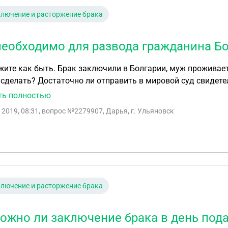
лючение и расторжение брака
необходимо для развода гражданина Б
ите как быть. Брак заключили в Болгарии, муж проживает 
 сделать? Достаточно ли отправить в мировой суд свидете
 об отсутствии. Документы отправят из России. И ещё вопрос. Какой адрес в иске указывать, если я
ть полностью
аю в Лондоне?
 2019, 08:31
, вопрос №2279907, Дарья, г. Ульяновск
лючение и расторжение брака
ожно ли заключение брака в день пода