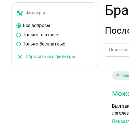
Бра
Фильтры
Все вопросы
После
Только платные
Только бесплатные
Сбросить все фильтры
Зак
Може
Был за
леголезо
граждан
Показа