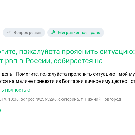
Вопрос решен
Миграционное право
гите, пожалуйста прояснить ситуацию:
т рвп в России, собирается на
день ! Помогите, пожалуйста прояснить ситуацию : мой муж
тся на малине привезти из Болгарии личное имущество : с
енты , связанные с его строительной работой , также окол
ть полностью
019, 10:38
, вопрос №2365298, екатерина, г. Нижний Новгород
а