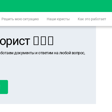
Решить мою ситуацию
Наши юристы
Как это работает
ист 👨🏻‍⚖️
аботаем документы и ответим на любой вопрос,
!