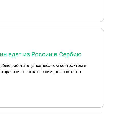
ин едет из России в Сербию
ербию работать (с подписаным контрактом и
торая хочет поехать с ним (они состоят в
 не более 3 месяцев за полгода. Вопрос
 в Сербии, и как этот вопрос регулируется в