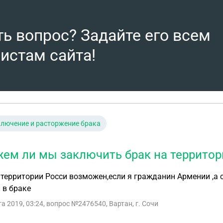
ть вопрос? Задайте его всем
истам сайта!
лючение и расторжение брака
ем ли мы заключить брак на территор
 территории Росси возможен,если я гражданин Армении ,а 
 в браке
та 2019, 03:24
, вопрос №2476540, Вартан, г. Сочи