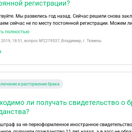
оянной регистрации?
нова заключить брак. у нас трое совместных детей.
ем сейчас не по месту постоянной регистрации. Можем ли
и мы расписаться по месту временной регистрации одного
ть полностью
 2019, 18:51
, вопрос №2279537, Владимир, г. Тюмень
а
лючение и расторжение брака
ходимо ли получать свидетельство о б
данства?
переоформленное иностранное свидетельство о браке? имеется свидетельство о браке,
нное. получили гражданство 11 лет назад. а в загс не обр