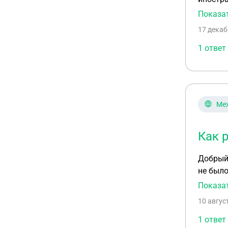
Показа
17 декаб
1 ответ
Ме
Как 
Добрый 
не было
с тех п
Показа
не разв
10 авгус
1 ответ