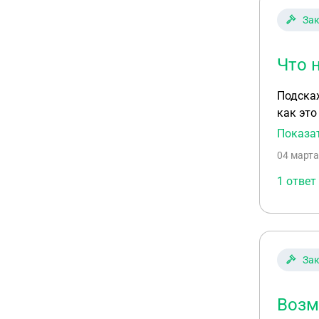
Зак
Что 
Подскаж
как это
и ходатайство
Показа
прожив
04 марта
1 ответ
Зак
Возм