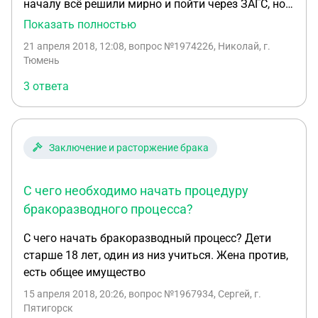
началу всё решили мирно и пойти через ЗАГС, но
перед самым загсом выдала " Не хочу брать грех
Показать полностью
на душу, хочешь - разводись" ( у нас было
21 апреля 2018, 12:08
, вопрос №1974226, Николай, г.
венчание). В каком порядке проходит
Тюмень
бракоразводный процесс в одностороннем
3 ответа
порядке?
Заключение и расторжение брака
С чего необходимо начать процедуру
бракоразводного процесса?
С чего начать бракоразводный процесс? Дети
старше 18 лет, один из низ учиться. Жена против,
есть общее имущество
15 апреля 2018, 20:26
, вопрос №1967934, Сергей, г.
Пятигорск