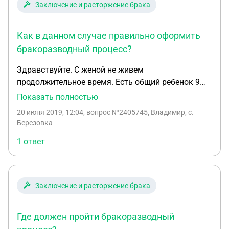
Заключение и расторжение брака
Как в данном случае правильно оформить
бракоразводный процесс?
Здравствуйте. С женой не живем
продолжительное время. Есть общий ребенок 9
лет. Хочу оформить развод. Жена не против. Сам
Показать полностью
я работаю вахтовым методом в Беларуси. 2
20 июня 2019, 12:04
, вопрос №2405745, Владимир, с.
месяца работаю в Беларуси, месяц нахожусь в
Березовка
России. Как лучше поступить в моем случае?
1 ответ
Заключение и расторжение брака
Где должен пройти бракоразводный