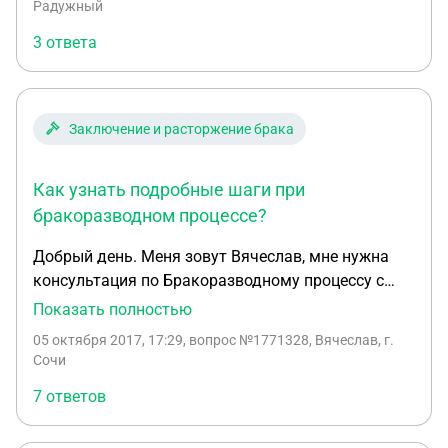
Радужный
3 ответа
Заключение и расторжение брака
Как узнать подробные шаги при
бракоразводном процессе?
Добрый день. Меня зовут Вячеслав, мне нужна
консультация по Бракоразводному процессу с
пошаговыми действиями в Центральном районе
Показать полностью
города Сочи с женой. Имеем общее нажитое
05 октября 2017, 17:29
, вопрос №1771328, Вячеслав, г.
имущество в браке и несовершеннолетнего
Сочи
ребенка девочку 14 лет.
7 ответов