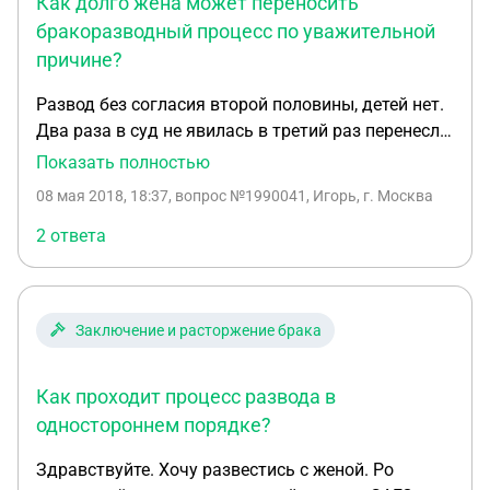
Как долго жена может переносить
бракоразводный процесс по уважительной
причине?
Развод без согласия второй половины, детей нет.
Два раза в суд не явилась в третий раз перенесли
по болезни. Четвёртый дала согласие на развод,
Показать полностью
но сказала что нужно уладить некоторые
08 мая 2018, 18:37
, вопрос №1990041, Игорь, г. Москва
вопросы и попросила время. Дали два месяца.
После этого уже четвёртый раз суд переносится
2 ответа
по поводу болезни ( она может без проблем
оформить больничный на работе). Сколько ещё
могут переносить суд по уважительной причине?
Заключение и расторжение брака
По телефону о разделе имущества договорились,
сумма названа. Говорит да все хорошо, вот
только каждый раз новая болезнь.
Как проходит процесс развода в
одностороннем порядке?
Здравствуйте. Хочу развестись с женой. Ро