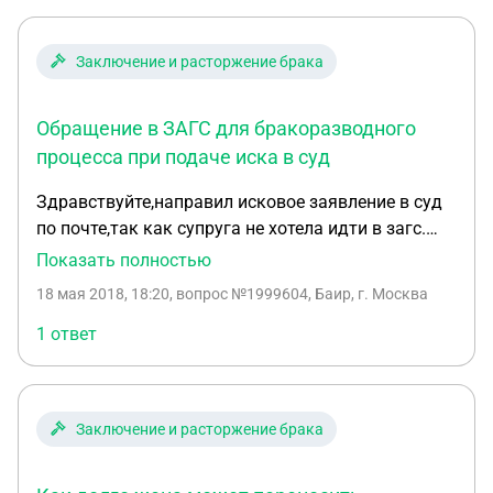
Заключение и расторжение брака
Обращение в ЗАГС для бракоразводного
процесса при подаче иска в суд
Здравствуйте,направил исковое заявление в суд
по почте,так как супруга не хотела идти в загс.
Проживаем в разных городах.хочет приехать и
Показать полностью
пойти в загс подать заявление о разводе.если мы
18 мая 2018, 18:20
, вопрос №1999604, Баир, г. Москва
обратимся в загс,то что делать с исковым
заявлением которое находится в суде
1 ответ
Заключение и расторжение брака