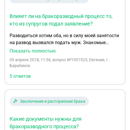
если нет детей и нажитого имущества.
Влияет ли на бракоразводный процесс то,
кто из супругов подал заявление?
Разводиться хотим оба, но в силу моей занятости
на развод вызвался подать муж. Знакомые
говорят, что я буду вынуждена из-за этого
Показать полностью
оплатить что-то типа штрафа...Муж настроен
05 апреля 2018, 11:56
, вопрос №1957523, Евгения, г.
агрессивно и я понятия не имею чем вся эта
Барабинск
история может закончится...может мне самой всё
5 ответов
таки подать в суд на расторжение брака???
Заключение и расторжение брака
Какие документы нужны для
бракоразводного процесса?