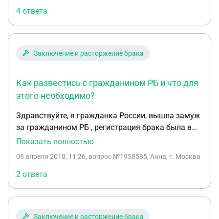
4 ответа
Заключение и расторжение брака
Как развестись с гражданином РБ и что для
этого необходимо?
Здравствуйте, я гражданка России, вышла замуж
за гражданином РБ , регистрация брака была в
Белоруссии в 2016 году, спустя несколько
Показать полностью
месяцев я решила,в силу некоторых
06 апреля 2018, 11:26
, вопрос №1958585, Анна, г. Москва
обстоятельств,что жить с этим человк
невозможно, сейчас хочу с ним развестись, всю
2 ответа
инициативу беру на себя,т.к. ему и так все
устраивает, прошу у вас совета и помощи с чего
начать, и как вообще этот процесс происходит,
Заключение и расторжение брака