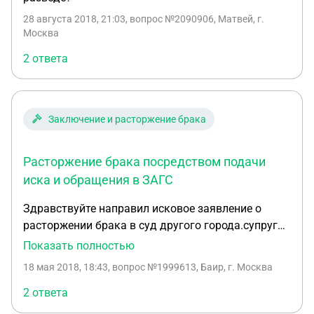
28 августа 2018, 21:03
, вопрос №2090906, Матвей, г.
Москва
2 ответа
Заключение и расторжение брака
Расторжение брака посредством подачи
иска и обращения в ЗАГС
Здравствуйте направил исковое заявление о
расторжении брака в суд другого города.супруга
приехала и хочет развестись через загс,нужно ли
Показать полностью
уведомлять суд в производстве которого
18 мая 2018, 18:43
, вопрос №1999613, Баир, г. Москва
находится заявление в случае подачи заявления в
загс
2 ответа