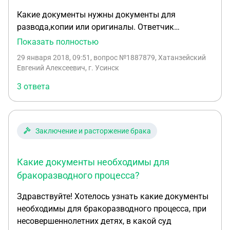
Какие документы нужны документы для
развода,копии или оригиналы. Ответчик
находится в другом районе. Как правильно
Показать полностью
написать заявление, как написать заявление
29 января 2018, 09:51
, вопрос №1887879, Хатанзейский
чтобы рассмотрение дела прошло без меня.
Евгений Алексеевич, г. Усинск
3 ответа
Заключение и расторжение брака
Какие документы необходимы для
бракоразводного процесса?
Здравствуйте! Хотелось узнать какие документы
необходимы для бракоразводного процесса, при
несовершеннолетних детях, в какой суд