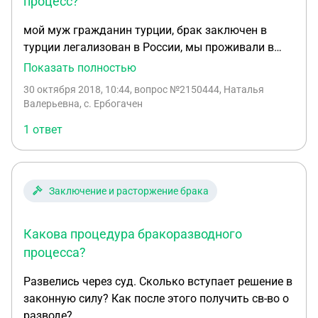
процесс?
мой муж гражданин турции, брак заключен в
турции легализован в России, мы проживали в
России 3 года, потом он покинул страну и уже 2
Показать полностью
года живет там, адреса не знаю, где должен
30 октября 2018, 10:44
, вопрос №2150444, Наталья
происходить развод здесь или в турции
Валерьевна, с. Ербогачен
1 ответ
Заключение и расторжение брака
Какова процедура бракоразводного
процесса?
Развелись через суд. Сколько вступает решение в
законную силу? Как после этого получить св-во о
разводе?