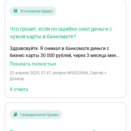
Без передаточных актов (их невозможно
получить, так как это удаленная закупка и на
Уголовное право
Авито я выступаю как физлицо, хоть и оплачиваю
с бизнес карты). Заранее спасибо за помощь!
Что грозит, если по ошибке снял деньги с
чужой карты в банкомате?
Здравсвуйте. Я снимал в банкомате деньги с
бизнес карты 30 000 рублей, через 3 месяца меня
вызвали в полицию и объяснили, что я снял
Показать полностью
деньги со счета человека который обслуживался
22 апреля 2025, 07:47
, вопрос №4523364, Сергей, г.
передо мной. По факту заведено уголовное
Донецк
дело.так как карта не подвязана под смс
4 ответа
сообщения то я не мог знать , что списания
данной суммы у меня нет. Чем мне может грозить
вся эта ситуация. Ранее не судим, материальное
положение выше среднего 55 лет К моей карте не
Гражданское право
привязано смс сообщения о транзакциям и
поэтому