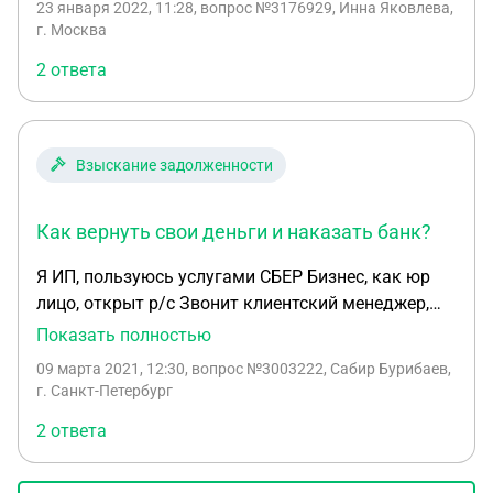
23 января 2022, 11:28
, вопрос №3176929, Инна Яковлева,
г. Москва
2 ответа
Взыскание задолженности
Как вернуть свои деньги и наказать банк?
Я ИП, пользуюсь услугами СБЕР Бизнес, как юр
лицо, открыт р/с Звонит клиентский менеджер,
которая постоянно звонит и предлагает всякие
Показать полностью
услуги. В этот раз предложила бизнес карту с
09 марта 2021, 12:30
, вопрос №3003222, Сабир Бурибаев,
акционным обслуживанием 3 года в подарок, я
г. Санкт-Петербург
дал согласие. Забираю карту в отделении и у
2 ответа
меня тут же списывают со счёта 4500р за,
внимание! «Годовое обслуживание Бизнес карты».
шок. При том, что год обслуживания карты стоит