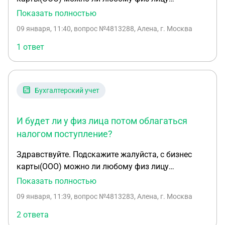
перевести денежные средства или же только тому
Показать полностью
кто числится? И будет ли у физ лица потом
09 января, 11:40
, вопрос №4813288, Алена, г. Москва
облагаться налогом поступление? Сумма
немаленькая.
1 ответ
Бухгалтерский учет
И будет ли у физ лица потом облагаться
налогом поступление?
Здравствуйте. Подскажите жалуйста, с бизнес
карты(ООО) можно ли любому физ лицу
перевести денежные средства или же только тому
Показать полностью
кто числится? И будет ли у физ лица потом
09 января, 11:39
, вопрос №4813283, Алена, г. Москва
облагаться налогом поступление? Сумма
немаленькая.
2 ответа