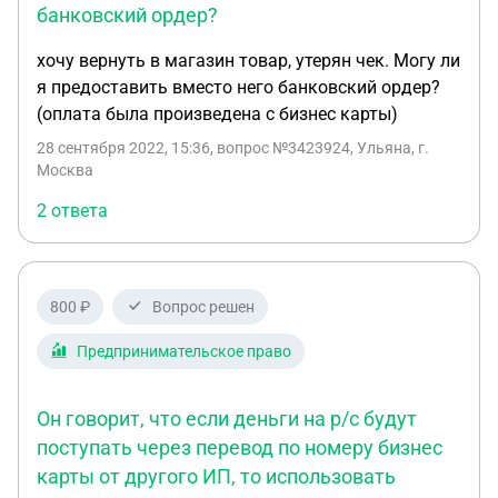
"мой налог") деньги от клиента приходили мне на
банковский ордер?
карту (на расчетный счет карты я так понимаю),
хочу вернуть в магазин товар, утерян чек. Могу ли
то теперь мне нужно указывать расчетный счет
я предоставить вместо него банковский ордер?
бизнес карты? Или это не обязательно и можно
(оплата была произведена с бизнес карты)
все реквизиты в договоре оставить теми же? 6)
Мне не нужно никаких лишних действий теперь
28 сентября 2022, 15:36
, вопрос №3423924, Ульяна, г.
делать с самозанятостью и в приложении ? Не
Москва
нужно ничего закрывать и тд? Просто появился
2 ответа
статус ИП теперь, но плачу все так же через
приложение мой налог? 7) Какие-то моменты
может я упустил, если будут доп.советы - буду
очень благодарен) Спасибо)
800 ₽
Вопрос решен
Предпринимательское право
Он говорит, что если деньги на р/с будут
поступать через перевод по номеру бизнес
карты от другого ИП, то использовать