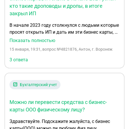
кто такие дроповоды и дропы, в итоге
закрыл ИП
В начале 2023 году столкнулся с людьми которые
просят открыть ИП и дать им эти бизнес карты, и
только в начале 2024 узнал кто такие дроповоды
Показать полностью
и дропы, в итоге закрыл ИП. И недавно пришло
15 января, 19:31
, вопрос №4821876, Антон, г. Воронеж
письмо от налоговой о требовании документов
(информации)
3 ответа
Бухгалтерский учет
Можно ли перевести средства с бизнес-
карты ООО физическому лицу?
Здравствуйте. Подскажите жалуйста, с бизнес
карты(ООО) можно ли любому физ лицу