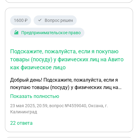
1600 ₽
Вопрос решен
Предпринимательское право
Подскажите, пожалуйста, если я покупаю
товары (посуду) у физических лиц на Авито
как физическое лицо
Добрый день! Подскажите, пожалуйста, если я
покупаю товары (посуду) у физических лиц на
Авито как физическое лицо (оплачиваю со счета
Показать полностью
ИП, есть квитанция от Авито с суммами, датами и
23 мая 2025, 20:59
, вопрос №4559040, Оксана, г.
т.п. и банковский чек о списании денежных
Калининград
средств). Далее я продаю эти товары на своём
22 ответа
сайте или в соц/сетях с оплатой на счет ИП. ИП на
УСН (доходы). Правомерно ли так оформлять?