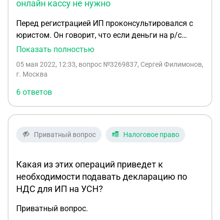
онлайн кассу не нужно
Перед регистрацией ИП проконсультировался с
юристом. Он говорит, что если деньги на р/с
будут поступать через перевод по номеру бизнес
Показать полностью
карты от другого ИП, то использовать онлайн
05 мая 2022, 12:33
, вопрос №3269837, Сергей Филимонов,
кассу не нужно. В интернете же пишут, что при
г. Москва
использовании карт пробивать чек все-таки
6 ответов
нужно. Так нужно использовать ккт? Если не
нужно, то можно ли вообще не покупать онлайн
кассу, если все деньги будут поступать таким
путем?
Приватный вопрос
Налоговое право
Какая из этих операций приведет к
необходимости подавать декларацию по
НДС для ИП на УСН?
Приватный вопрос.