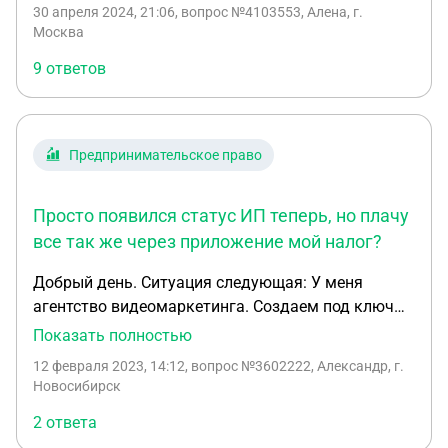
на карту, а не себе, т.к. им так удобнее, это чем то
30 апреля 2024, 21:06
, вопрос №4103553, Алена, г.
грозит?
Москва
9 ответов
Предпринимательское право
Просто появился статус ИП теперь, но плачу
все так же через приложение мой налог?
Добрый день. Ситуация следующая: У меня
агентство видеомаркетинга. Создаем под ключ
видео для рилс, тикток и тд (для компаний и
Показать полностью
экспертов - но 90% из них юр.лица) Для
12 февраля 2023, 14:12
, вопрос №3602222, Александр, г.
некоторых моих тарифов на несколько месяцев
Новосибирск
нужна рассрочка для клиентов. Ранее работал по
2 ответа
самозанятости. Из-за подключения рассрочки