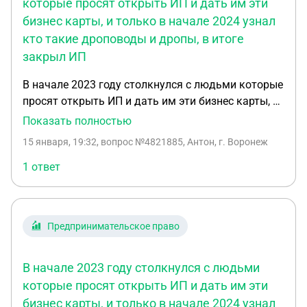
которые просят открыть ИП и дать им эти
бизнес карты, и только в начале 2024 узнал
кто такие дроповоды и дропы, в итоге
закрыл ИП
В начале 2023 году столкнулся с людьми которые
просят открыть ИП и дать им эти бизнес карты, и
только в начале 2024 узнал кто такие дроповоды
Показать полностью
и дропы, в итоге закрыл ИП. И недавно пришло
15 января, 19:32
, вопрос №4821885, Антон, г. Воронеж
письмо от налоговой о требовании документов
(информации)
1 ответ
Предпринимательское право
В начале 2023 году столкнулся с людьми
которые просят открыть ИП и дать им эти
бизнес карты, и только в начале 2024 узнал