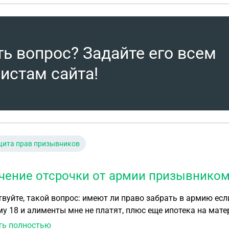
ть вопрос? Задайте его всем
истам сайта!
щита прав призывников
чение отсрочки от армии призывником
вуйте, такой вопрос: имеют ли право забрать в армию есл
у 18 и алименты мне не платят, плюс еще ипотека на мате
ат с просьбой сделать отсрочку?
ть полностью