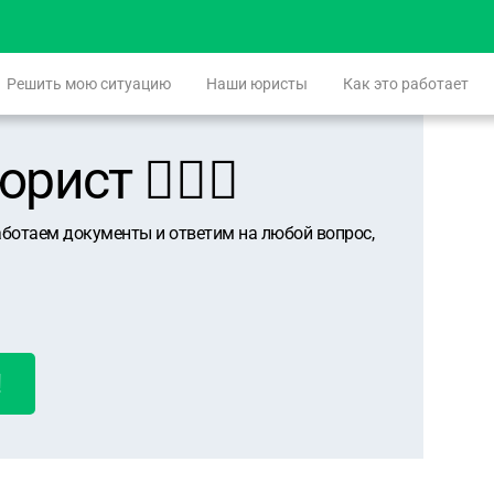
Решить мою ситуацию
Наши юристы
Как это работает
ист 👨🏻‍⚖️
аботаем документы и ответим на любой вопрос,
!