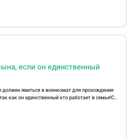
сына, если он единственный
е должен явиться в военкомат для прохождения
так как он единственный кто работает в семье!С
е по уходу за ребенком-инвалидом я получаю!