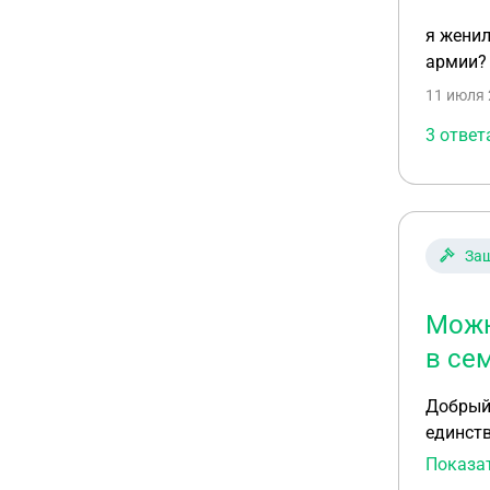
я женил
армии?
11 июля 
3 ответ
За
Можн
в се
Добрый день. Поделитесь, пожалуйста, своим опытом. Подскаж
единств
Показа