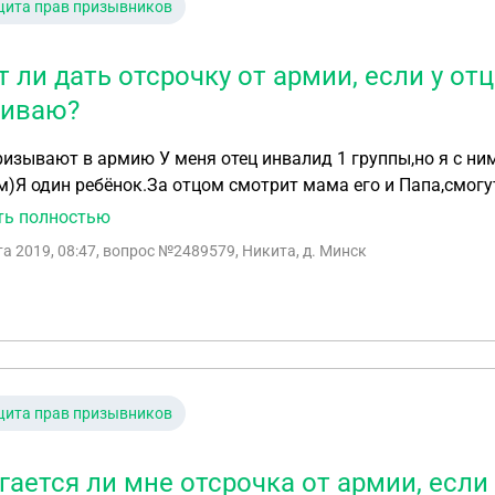
щита прав призывников
т ли дать отсрочку от армии, если у от
иваю?
 отец инвалид 1 группы,но я с ним не живу,я живу с мамой.(Мама в браке с
)Я один ребёнок.За отцом смотрит мама его и Папа,смогут
валид
ть полностью
та 2019, 08:47
, вопрос №2489579, Никита, д. Минск
щита прав призывников
гается ли мне отсрочка от армии, если