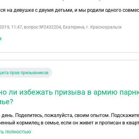
ся на девушке с двумя детьми, и мы родили одного совмес
2019, 11:47
, вопрос №2432204, Екатерина, г. Красноуральск
а
щита прав призывников
о ли избежать призыва в армию парн
мье?
ите, может ли парень избежать призыва в армию как
енный кормилец в семье, если он живет и прописан в квар
ть полностью