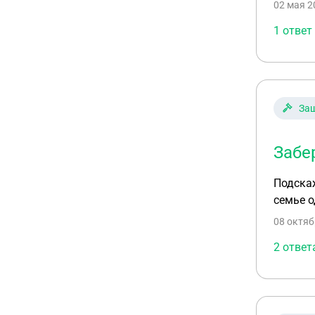
02 мая 2
1 ответ
За
Забе
Подскаж
семье о
08 октяб
2 ответ