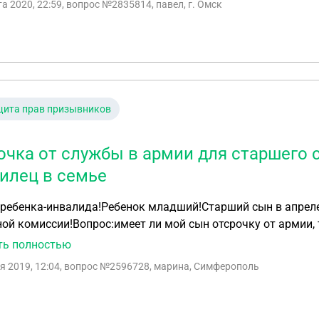
та 2020, 22:59
, вопрос №2835814, павел, г. Омск
щита прав призывников
очка от службы в армии для старшего 
илец в семье
 ребенка-инвалида!Ребенок младший!Старший сын в апрел
ой комиссии!Вопрос:имеет ли мой сын отсрочку от армии, 
ахожусь в разводе алименты не получаю.Пенсию и пособи
ть полностью
я 2019, 12:04
, вопрос №2596728, марина, Симферополь