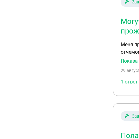
За
Могу
прож
Меня призывают в армию У меня
отчемом
отец ин
Показа
29 авгус
1 ответ
За
Пола