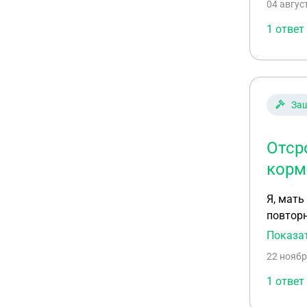
04 авгус
1 ответ
За
Отср
корм
Я, мать
повторн
мужем н
Показа
22 ноябр
1 ответ