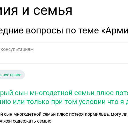
ия и семья
едние вопросы по теме «Арми
нное право
арый сын многодетной семьи плюс поте
мию или только при том условии что я
й сын многодетной семьи плюс потеря кормильца, могу ли 
должен содержать семью