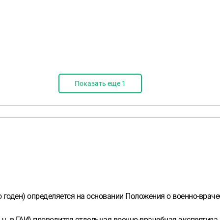
Показать еще
1
но годен) определяется на основании Положения о военно-врач
т. ч. в ГАИ) проводится отдельная военно-врачебная экспертиз