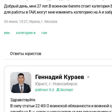
Добрый день, мне 27 лет.В военном билете стоит категория
для работы в ГАИ, могут мне изменить категорию на А и за
03 июня, 13:27
,
Ирина
,
г. Москва
ввк
категория в
гаи
Ответы юристов
Геннадий Кураев
Юрист, г. Новосибирск
рейтинг
9.4
Эксперт
Здравствуйте.
В силу статьи 22 ФЗ О воинской обязанности и военной
службе на Б — годен с незначительными ограничениям к 