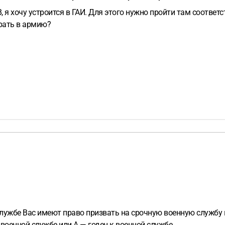
 В, я хочу устроится в ГАИ. Для этого нужно пройти там соот
брать в армию?
 службе Вас имеют право призвать на срочную военную службу
военной службе или А — годен к военной службе.