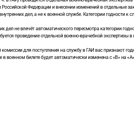
ел Российской Федерации и внесении изменений в отдельные з
нутренних дел, а не к военной службе. Категории годности к слу
их дел не влечёт автоматического пересмотра категории годно
ебуется проведение отдельной военно-врачебной экспертизы 
комиссии для поступления на службу в ГАИ вас признают годн
бе в военном билете будет автоматически изменена с «В» на «А