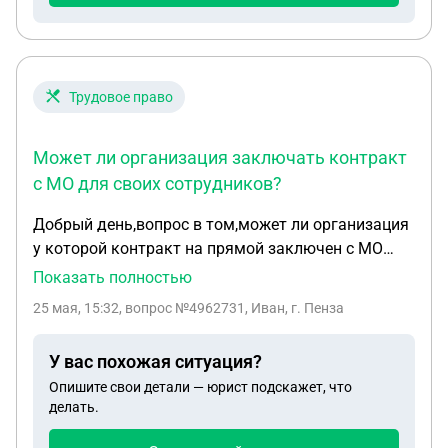
Трудовое право
Может ли организация заключать контракт
с МО для своих сотрудников?
Добрый день,вопрос в том,может ли организация
у которой контракт на прямой заключен с МО
набирать людей на работу,но с подписанием
Показать полностью
контракта с МО и отношением якобы к
25 мая, 15:32
, вопрос №4962731, Иван, г. Пенза
части,говорят что они числятся как часть,и
отношение будет к ним,на самом деле есть
У вас похожая ситуация?
такое,или обычная замануха на СВО?
Опишите свои детали — юрист подскажет, что
делать.