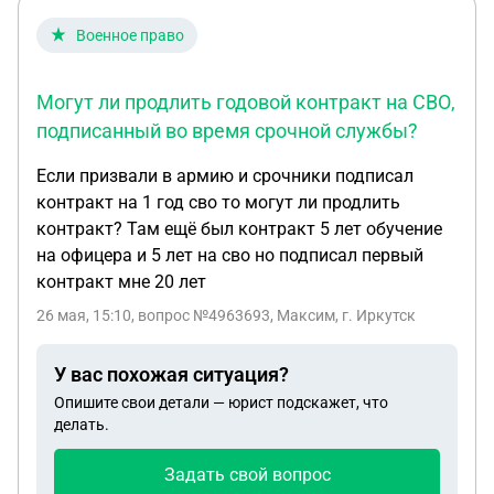
подписав контракт явно проходил медицинскую
Военное право
комиссию ,так как был здоров .И умер от этой
болезни не дома ,в теплой кровати ,а в сырых и
холодных укрытиях которые они копали.
Могут ли продлить годовой контракт на СВО,
подписанный во время срочной службы?
Если призвали в армию и срочники подписал
контракт на 1 год сво то могут ли продлить
контракт? Там ещё был контракт 5 лет обучение
на офицера и 5 лет на сво но подписал первый
контракт мне 20 лет
26 мая, 15:10
, вопрос №4963693, Максим, г. Иркутск
У вас похожая ситуация?
Опишите свои детали — юрист подскажет, что
делать.
Задать свой вопрос