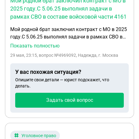
Мой родной брат заключил контракт с МО в
2025 году.С 5.06.25 выполнял задачи в
рамках СВО в составе войсковой части 4161
Мой родной брат заключил контракт с МО в 2025
году.С 5.06.25 выполнял задачи в рамках СВО в
составе войсковой части 41611.21.11.25 брат
Показать полностью
погиб.В извещении от войсковой части написано
29 мая, 23:15
, вопрос №4969092, Надежда, г. Москва
погиб в ходе проведения СВО вблизи н.п.Глубокое
,Харьковской области.Смерть связана с
У вас похожая ситуация?
исполнением обязанностей военной службы на
Опишите свои детали — юрист подскажет, что
территории ДНР,ЛНР и Украины.В военкомате
делать.
сказали собрать пакет документов на 98
президентскую выплату,так как я единственная
Задать свой вопрос
родная сестра ,родителей нет в живых ,а детей и
жены не было.Пакет документов был отправлен
из военкомата в воинскую часть.После того как
прошло 4 месяца со дня смерти ,я обратилась
снова в военкомат за информацией где
Уголовное право