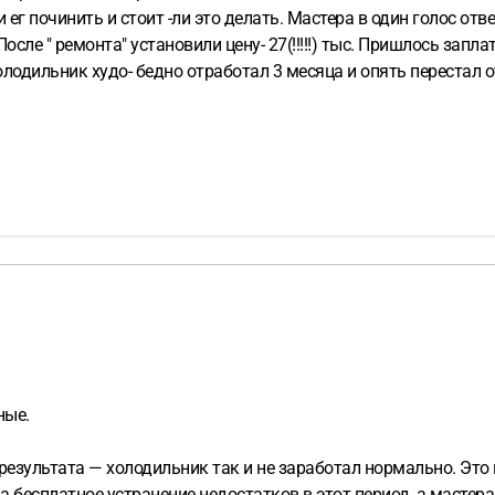
ег починить и стоит -ли это делать. Мастера в один голос отве
После " ремонта" установили цену- 27(!!!!!) тыс.
Пришлось заплат
лодильник худо- бедно отработал 3 месяца и опять перестал 
зываем, написано, что ремонт по гарантии- год!
Вызываем уже 
а ситуация !
Уже и ремонта не нужно((
Можно- ли получить нам 
ные.
 результата — холодильник так и не заработал нормально. Это
на бесплатное устранение недостатков в этот период, а мастер