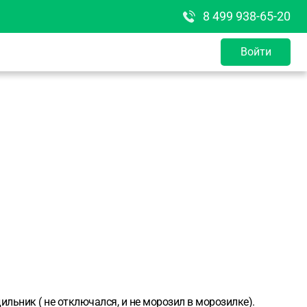
8 499 938-65-20
Войти
ильник ( не отключался, и не морозил в морозилке).