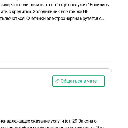
тили, что если почить, то он " ещё послужит"
Возились
ить с кредитки.
Холодильник все так же НЕ
отключаться!
Счётчики электроэнергии крутятся с
4 раза, подстраивается, чтобы дома кто- то
хоть какие- то деньги в нашей ситуации?
Заранее
Общаться в чате
 ненадлежащее оказание услуги (ст. 29 Закона о
а по гарантийным вызовам просто не приходят. Это