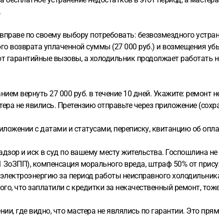
.
 вправе по своему выбору потребовать: безвозмездного устра
го возврата уплаченной суммы (27 000 руб.) и возмещения уб
т гарантийные вызовы, а холодильник продолжает работать не
ем вернуть 27 000 руб. в течение 10 дней. Укажите: ремонт н
тера не явились. Претензию отправьте через приложение (сох
ложении с датами и статусами, переписку, квитанцию об опла
надзор и иск в суд по вашему месту жительства. Госпошлина не
31 ЗоЗПП), компенсация морального вреда, штраф 50% от при
 электроэнергию за период работы неисправного холодильник
того, что заплатили с кредитки за некачественный ремонт, то
ии, где видно, что мастера не являлись по гарантии. Это пря