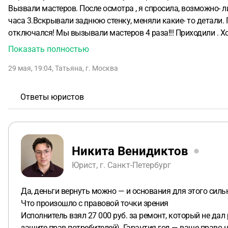
Вызвали мастеров. После осмотра , я спросила, возможно- ли 
часа 3.Вскрывали заднюю стенку, меняли какие- то детали.
отключался!
Мы вызывали мастеров 4 раза!!!
Приходили .
Хо
бешеной силой!
Вызываем мастера. В приложении, откуда вы
Показать полностью
присутствовал. Мастера НЕ приходят!!!
Нас очень утомила эт
29 мая, 19:04
,
Татьяна
,
г. Москва
благодарна за обратную связь
Ответы юристов
Никита Венидиктов
Юрист, г. Санкт-Петербург
Да, деньги вернуть можно — и основания для этого силь
Что произошло с правовой точки зрения
Исполнитель взял 27 000 руб. за ремонт, который не дал
защите прав потребителей). Гарантия год — ваше право 