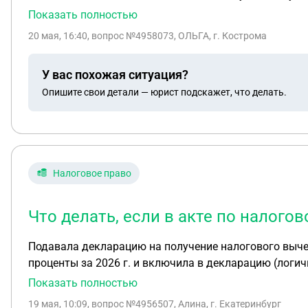
Показать полностью
20 мая, 16:40
, вопрос №4958073, ОЛЬГА, г. Кострома
У вас похожая ситуация?
Опишите свои детали — юрист подскажет, что делать.
Налоговое право
Что делать, если в акте по налого
Подавала декларацию на получение налогового вычет
проценты за 2026 г. и включила в декларацию (логичн
нужно после получения акта ждать деньги, но статус
Показать полностью
Прошу посмотреть акт
19 мая, 10:09
, вопрос №4956507, Алина, г. Екатеринбург