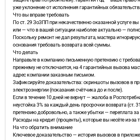
уже уклонение от исполнения гарантийных обязательств
Что вы вправе требовать
По ст. 29 ЗоЗПП при некачественно оказанной услуге вы
или — что в вашей ситуации наиболее актуально — полно
Поскольку ремонт не дал результата, мастера игнорирую
основания требовать возврата всей суммы.
Что делать
Направьте в компанию письменную претензию с требовани
прежнему не отключается, на 4 гарантийных вызова мас
адрес компании заказным письмом.
Зафиксируйте доказательства: скриншоты вызовов в при
электроэнергии (показания счётчика до и после).
Если в течение 10 дней не вернут — жалоба в Роспотреб
неустойка 3% за каждый день просрочки возврата (ст. 
претензию добровольно, а также убытки — переплата за
Расходы на кредит (проценты), которые вы несёте из-за 
На что обратить внимание
Ключевое доказательство — история вызовов в приложен