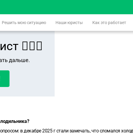
Решить мою ситуацию
Наши юристы
Как это работает
 👨🏻‍⚖️
ать дальше.
!
олодильника?
вопросом:
в декабре 2025 г стали замечать, что сломался холод