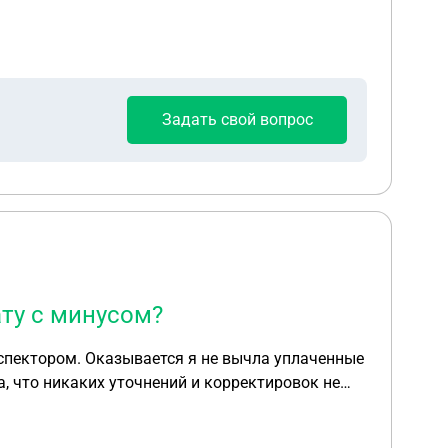
Задать свой вопрос
ату с минусом?
нспектором. Оказывается я не вычла уплаченные
а, что никаких уточнений и корректировок не
одлежащая возврату по 3-НДФЛ с минусом.