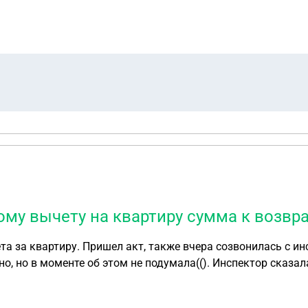
вому вычету на квартиру сумма к возвр
а за квартиру. Пришел акт, также вчера созвонилась с и
о, но в моменте об этом не подумала((). Инспектор сказал
 так и висит формирование акта и в акте Сумма налога, п