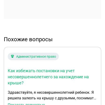
Похожие вопросы
Административное право
Как избежать постановки на учет
несовершеннолетнего за нахождение на
крыше?
Здравствуйте, я несовершеннолетний ребенок. Я
решила залезть на крышу с друзьями, поснимать
видео. И нас спалила женщина сказала что
Показать полностью