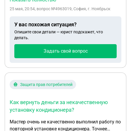
камеры все записали, что нас на учет поставят, и
25 мая, 20:54
, вопрос №4963019, София, г. Ноябрьск
то что ей все названивают отовсюду и полиция.
Потом она нас выгнала. Нас подловила другая
У вас похожая ситуация?
женщина она сказала что это ваш первый и
Опишите свои детали — юрист подскажет, что
последний раз. Спросила кто вам сказал что там
делать.
открыто, мы сказали на нашу подругу, которая
снимала видео там. Из-за этого мы захотели туда
Задать свой вопрос
залезть. Как избежать учёта если он будет и
будет ли вообще? Я в 5 классе. У нас очень
распространенная школа.
Защита прав потребителей
Как вернуть деньги за некачественную
установку кондиционера?
Мастер очень не качественно выполнил работу по
повторной установке кондиционера. Точнее