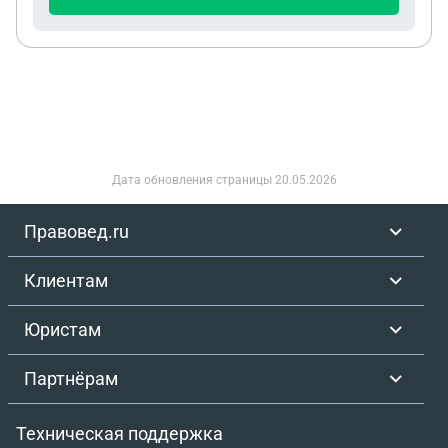
откуда у них старый адрес) К сожалению,
комиссия не учла мой диагноз первичный
гипотериоз, зафиксированный в мед документах
и имеющий историю болезни осмотри УЗИ и
анализы с 2021 года(болею с 2019 но проживал в
другом городе поэтому данных за более ранний
период нет). Наблюдался по заболеванию
постоянно. Нахожусь на медикаментозной
Дата обновления страницы
20.05.2026
заместительной терапии. Заказал выписку
протокола заседания объединенной
Правовед.ru
муниципальной комиссии города Москвы, по 13
статье поставили только пункт е в связи с
Клиентам
ожирением, которое тоже имеется, однако
является сопутствующим заболеванием,
Юристам
возникшим на фоне как раз нарушенного
метаболизма из-за основного заболевания -
Партнёрам
гипотериоза, которое проигнорировали.
Категорию выставили по другой, более "тяжёлой "
Техническая поддержка
статье так как 13е это вообще А-2 . Опытным