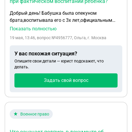
при фактическом воспитании ребенка?
Добрый день! Бабушка была опекуном
брата,воспитывала его с 3х лет,официальным
опекуном,получала опекунские на него. За свое
Показать полностью
опекунство деньги не получала. У брата есть
19 мая, 13:46
, вопрос №4956777, Ольга, г. Москва
жена,имеет ли моя бабушка право на выплаты?и
возможно ли доказать ее статус как
У вас похожая ситуация?
фактического воспитателя,она растила нас Двоих
Опишите свои детали — юрист подскажет, что
за меня денег не получала,только опекунские за
делать.
брата и пенсию ,сейчас ей 75 лет.брат прописан с
нами.
Задать свой вопрос
Военное право
Что означает подпись в документе об