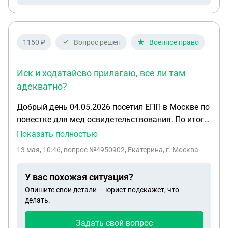
письмо-обращение главы Холмогорского МО к
ген.директору РегОператора с просьбой не
начислять плату за вывоз ТКО с территории
острова. Имеет ли это письмо какую-то
1150 ₽
Вопрос решен
Военное право
юридическую силу?
Иск и ходатайсво прилагаю, все ли там
адекватно?
Добрый день 04.05.2026 посетил ЕПП в Москве по
повестке для мед освидетельствования. По итогу
определили категорию Б-3 и выдали повестку на
Показать полностью
отправку в место службы на 18.05.2026.(в
13 мая, 10:46
, вопрос №4950902, Екатерина, г. Москва
повестке на мед освидетельствование был
актуальный адрес проживания (предоставил в
У вас похожая ситуация?
военкомат договор аренды по которому сейчас
Опишите свои детали — юрист подскажет, что
проживаю чтобы встать на учёт) в повестке на
делать.
отправку не актуальный, старый, учитывая то, что
поставили на учёт меня только 04.05 не знаю
Задать свой вопрос