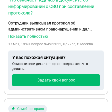
информировании о СВО при составлении
протокола?
Сотрудник выписывал протокол об
административном правонарушении и дал
бумажку о том, что он проинформировал меня о
Показать полностью
том что идет сво. Бумажку я не прочитал почему-
17 мая, 19:40
, вопрос №4955022, Данила, г. Москва
то , сейчас задумался. Что я подписал и имею ли
я теперь какие-то обязанности из-за подписания
У вас похожая ситуация?
этой бумаги?
Опишите свои детали — юрист подскажет, что
делать.
Задать свой вопрос
Семейное право