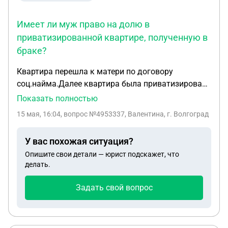
Имеет ли муж право на долю в
приватизированной квартире, полученную в
браке?
Квартира перешла к матери по договору
соц.найма.Далее квартира была приватизирована
на 4 человек (каждому по равной части). Я дочь,
Показать полностью
одна часть оформлена на меня. Эту часть я
15 мая, 16:04
, вопрос №4953337, Валентина, г. Волгоград
получила в браке. Вопрос: подскажите, имеет ли
мой муж право на мою часть в родительской
У вас похожая ситуация?
квартире?
Опишите свои детали — юрист подскажет, что
делать.
Задать свой вопрос