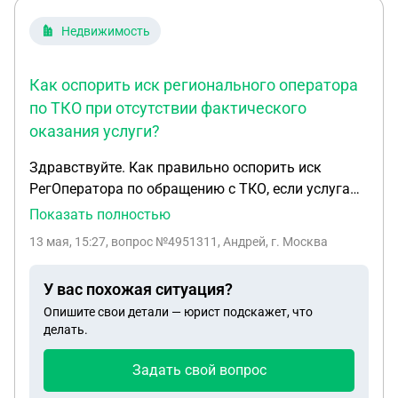
Недвижимость
Как оспорить иск регионального оператора
по ТКО при отсутствии фактического
оказания услуги?
Здравствуйте. Как правильно оспорить иск
РегОператора по обращению с ТКО, если услуга
реально не оказывалась ввиду сложной
Показать полностью
транспортной доступности? Отец живет один в
13 мая, 15:27
, вопрос №4951311, Андрей, г. Москва
частном доме в сельской местности (Куростров,
Холмогорского р-на, Архангельской обл.). На
У вас похожая ситуация?
остров можно попасть только через паромную и
Опишите свои детали — юрист подскажет, что
ледовую переправу. К тому же проезд в саму
делать.
деревню крайне затруднителен в любое время
года (объективно). РегОператор выставил иск о
Задать свой вопрос
задолженности с 09.2020 г. Отцу 88 лет. У нас есть