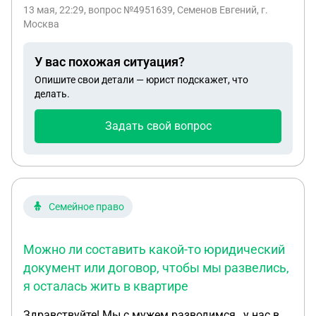
компания в этот же день перевела моих
13 мая, 22:29
, вопрос №4951639, Семенов Евгений, г.
подчинённых в другой отдел, мне не сообщив об
Москва
этом. Правомерны ли действия работодателя
относительно моего сокращения, а также
У вас похожая ситуация?
перевода моих подчиненных в другой отдел? Как
Опишите свои детали — юрист подскажет, что
и на основании чего я имею право требовать
делать.
компенсацию?
Задать свой вопрос
Семейное право
Можно ли составить какой-то юридический
документ или договор, чтобы мы развелись,
я осталась жить в квартире
Здравствуйте! Мы с мужем разводимся , у нас в