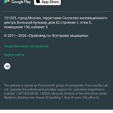
121205, город Москва, территория Сколково инновационного
центра, Большой бульвар, дом 42 строение 1, этаж 0,
помещение 150, кабинет 5
© 2011—2026 «Правовед.ru» Все права защищены.
Лицензионное соглашение
Карта сайта
The website is owned by Pravoved.RU group of companies. Pravoved.Ru Lab
Ltd. operates the website and provides support for customers (registration
number 1187746238536, 143026, Moscow, territory of the innovative center
Skolkovo, Bolshoy ave., house 42 building 1, floor 0 room 150 office 5).