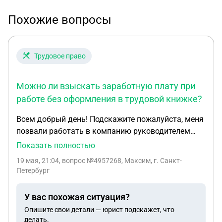
Похожие вопросы
Трудовое право
Можно ли взыскать заработную плату при
работе без оформления в трудовой книжке?
Всем добрый день! Подскажите пожалуйста, меня
позвали работать в компанию руководителем
отдела маркетинга, выдвинули оффер в 300 тыс,
Показать полностью
точнее Ген дир сказал, что около 300 выходить
19 мая, 21:04
, вопрос №4957268, Максим, г. Санкт-
будет. Я согласился, вышел к ним. Почему то на
Петербург
второй день вышел еще один руководитель
отдела маркетинга, на что мне сказали вот вас
У вас похожая ситуация?
теперь двое, мы просто поделим направления,
Опишите свои детали — юрист подскажет, что
после чего меня почему то вообще начали
делать.