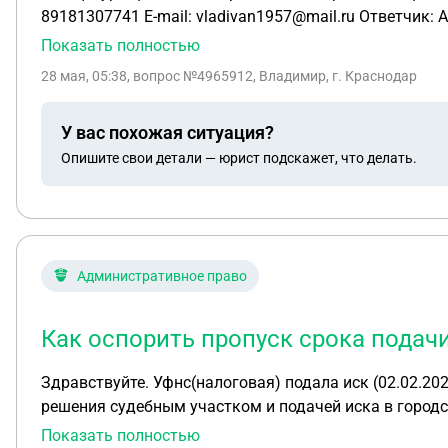
Показать полностью
28 мая, 05:38
, вопрос №4965912, Владимир, г. Краснодар
У вас похожая ситуация?
Опишите свои детали — юрист подскажет, что делать.
Административное право
Как оспорить пропуск срока подач
Здравствуйте. Уфнс(налоговая) подала иск (02.02.20
решения судебным участком и подачей иска в городск
просят восстановить сроки подачи в связи с незнач
Показать полностью