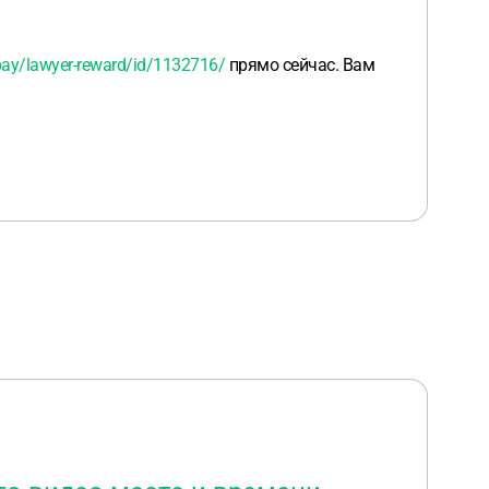
pay/lawyer-reward/id/1132716/
прямо сейчас. Вам