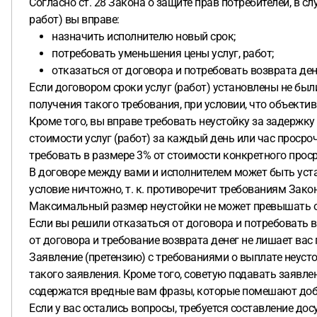
Согласно ст. 28 Закона о защите прав потребителей, в 
работ) вы вправе:
назначить исполнителю новый срок;
потребовать уменьшения цены услуг, работ;
отказаться от договора и потребовать возврата ден
Если договором сроки услуг (работ) установлены не были
получения такого требования, при условии, что объектив
Кроме того, вы вправе требовать неустойку за задержку 
стоимости услуг (работ) за каждый день или час просро
требовать в размере 3% от стоимости конкретного проср
В договоре между вами и исполнителем может быть устан
условие ничтожно, т. к. противоречит требованиям Закон
Максимальный размер неустойки не может превышать об
Если вы решили отказаться от договора и потребовать во
от договора и требование возврата денег не лишает вас 
Заявление (претензию) с требованиями о выплате неусто
такого заявления. Кроме того, советую подавать заявлен
содержатся вредные вам фразы, которые помешают доб
Если у вас остались вопросы, требуется составление до