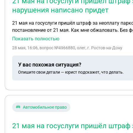
21 мая на госуслуги пришёл штраф
нарушения написано придет
21 мая на госуслуги пришёл штраф за неоплату пар
постановление от 21 мая. Как мне обжаловать. Без ф
Или уже писать чтобы не пропустить сроки давностисс
Показать полностью
уважением к вам!
28 мая, 16:06
, вопрос №4966880, олег, г. Ростов-на-Дону
У вас похожая ситуация?
Опишите свои детали — юрист подскажет, что делать.
Автомобильное право
21 мая на госуслуги пришёл штраф