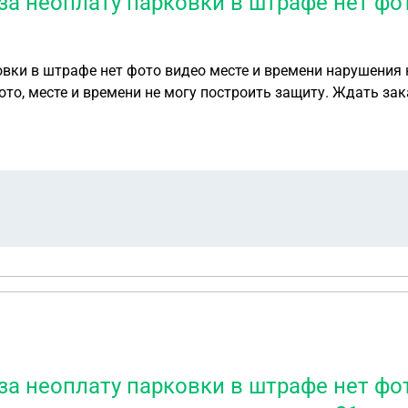
 за неоплату парковки в штрафе нет фо
ковки в штрафе нет фото видео месте и времени нарушени
ото, месте и времени не могу построить защиту. Ждать зак
ылаясь на отсутствие доказательств, а потом по ходу, есл
 за неоплату парковки в штрафе нет фо