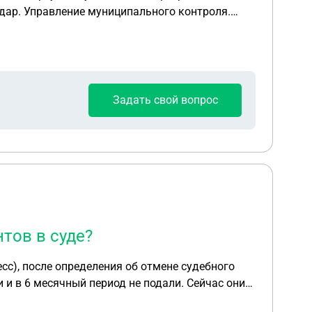
Задать свой вопрос
тов в суде?
сс), после определения об отмене судебного
 и в 6 месячный период не подали. Сейчас они
 они не отправили копию иска ответчику,