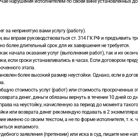
случае нарушения исполнителем по своей вине установленных д
ег за непринятую вами услугу (работу).
, вы вправе руководствоваться ст. 314 ГК РФ и предъявить тр
но более длительный срок для их завершения не требуется.
как начала оказания услуг (выполнения работ), так и их окон
чки, если сроки устанавливались в часах. Если договором пред
оченного этапа.
овлен более высокий размер неустойки. Однако, если в догов
а.
щую стоимость услуг (работ) или стоимость просроченных эта
зврата денег, деньги обязаны вернуть в течение 10 дней со дн
права на неустойку, начисленную за период до момента такого
йки или возврата денег рекомендую подавать в 2 экземплярах
ие именно со своим текстом, а не по форме исполнителя, т. к.
иться желаемого.
судебного заявления (претензии) или иска в суд, пишите мне н