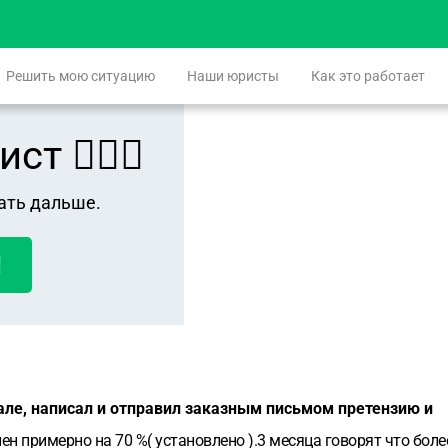
Решить мою ситуацию
Наши юристы
Как это работает
 👨🏻‍⚖️
ать дальше.
!
але, написал и отправил заказным письмом претензию и
примерно на 70 %( установлено ).3 месяца говорят что более