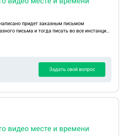
то видео месте и времени
я написано придет заказным письмом
азного письма и тогда писать во все инстанции.
и появятся переиграт. Заранее спасибо, с
Задать свой вопрос
то видео месте и времени