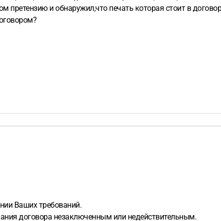
ом претензию и обнаружил,что печать которая стоит в догово
договором?
ении Ваших требований.
нания договора незаключенным или недействительным.