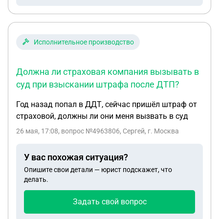
Сложившийся порядок документооборота с
работодателем: Заявление на отпуск, заявление
на обработку персональных данных и другие
кадровые документы всегда принимались от
Исполнительное производство
работника по электронной почте в виде сканов.
Оригиналы по почте России не отправлялись. При
Должна ли страховая компания вызывать в
трудоустройстве также был смешанный порядок:
суд при взыскании штрафа после ДТП?
сначала скан-копии по email, затем оригиналы по
почте России. Вопросы, требующие консультации:
Год назад попал в ДДТ, сейчас пришёл штраф от
Как законно приостановить работу в связи с
страховой, должны ли они меня вызвать в суд
задержкой зарплаты (ст. 142 ТК РФ) до момента
26 мая, 17:08
, вопрос №4963806, Сергей, г. Москва
полного погашения задолженности, учитывая, что
работодатель находится в другом городе и
У вас похожая ситуация?
фактически общение идет по email? О способе
уведомления. планируем одновременно:
Опишите свои детали — юрист подскажет, что
делать.
направить скан заявления о приостановке
работы (указать дату например, приостановка - с
Задать свой вопрос
27 мая) в связи с невыплатой зарплаты по
электронной почте (на корпоративный адрес,