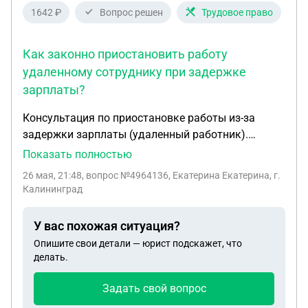
1642 ₽
Вопрос решен
Трудовое право
Как законно приостановить работу
удаленному сотруднику при задержке
зарплаты?
Консультация по приостановке работы из-за
задержки зарплаты (удаленный работник).
Добрый день! Прошу проконсультировать по
Показать полностью
следующей ситуации. Работник трудоустроен
26 мая, 21:48
, вопрос №4964136, Екатерина Екатерина, г.
официально по ТК РФ, работает удаленно
Калининград
(закреплено в договоре). Работодатель находится
в другом городе (Москва), работник — в
У вас похожая ситуация?
Мурманской области. Зарплата выплачивается 2
Опишите свои детали — юрист подскажет, что
раза в месяц: 5 и 20 числа. На данный момент
делать.
задержаны три выплаты: за 20 апреля, 5 мая и 20
мая. Срок задержки первой выплаты — уже более
Задать свой вопрос
1 месяца (более 15 дней точно соблюдено).