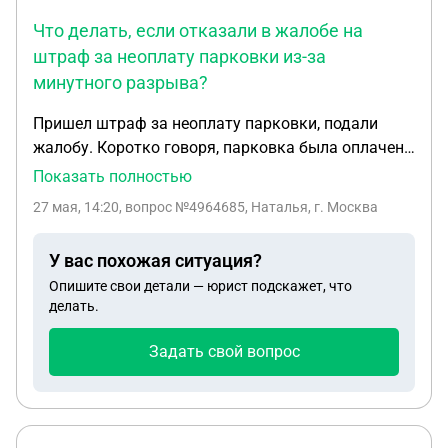
Что делать, если отказали в жалобе на
штраф за неоплату парковки из-за
минутного разрыва?
Пришел штраф за неоплату парковки, подали
жалобу. Коротко говоря, парковка была оплачена
первый раз, затем продлена. После чего была
Показать полностью
оплачена второй раз как новая сессия с
27 мая, 14:20
, вопрос №4964685, Наталья, г. Москва
разрывом в 1 минуту от окончания времени
продления. (Продлено было до 13:50, новая сессия
У вас похожая ситуация?
оплачена в 13:51). В жалобе отказали из-за
Опишите свои детали — юрист подскажет, что
разрыва
делать.
Задать свой вопрос