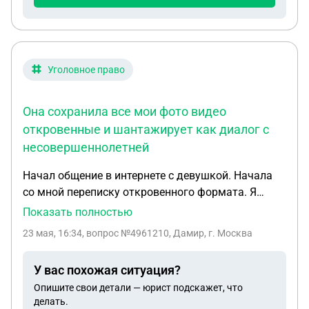
уклонения от получения)? Какие риски
существуют, если начать приостановку в день
отправки уведомлений, а работодатель заявит,
что не получал письмо (например, оно
задержалось на почте)? Отмечу: В
Уголовное право
корпоративном мессенджере было общее
уведомление работников, что ожидаются
Она сохранила все мои фото видео
задержки с выплатами. Сегодня было направлено
откровенные и шантажирует как диалог с
уточняющее сообщение с вопросом директору о
несовершеннолетней
том, что выплаты задерживаются и когда их
ожидать. Получили ответ, что как только получат
Начал общение в интернете с девушкой. Начала
деньги от заказчика выплатят, но судя по всему -
со мной переписку откровенного формата. Я
не в полном объеме, а частично.
нехотя включился в диалог. Она сохранила все
Показать полностью
мои фото видео откровенные и шантажирует как
23 мая, 16:34
, вопрос №4961210, Дамир, г. Москва
диалог с несовершеннолетней
У вас похожая ситуация?
Опишите свои детали — юрист подскажет, что
делать.