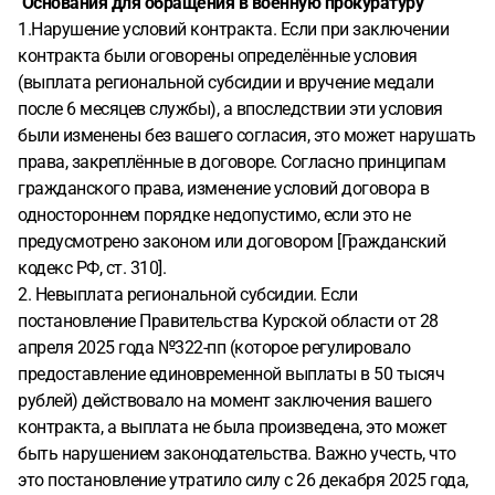
Основания для обращения в военную прокуратуру
время прохождения службы так же не предоставлялись
1.Нарушение условий контракта. Если при заключении
расчетные листы (хотя их обещали выдавать каждый
контракта были оговорены определённые условия
месяц. Выплаты ежемесячно были разные и не
(выплата региональной субсидии и вручение медали
превышали 174 тыс. Как нам сказал наш
после 6 месяцев службы), а впоследствии эти условия
непосредственный командир Солнцев Андрей
были изменены без вашего согласия, это может нарушать
Николаевич (Феррум), оплачиваются только 23 боевых
права, закреплённые в договоре. Согласно принципам
задания (БЗ), а остальные дни за бесплатно... Кому то
гражданского права, изменение условий договора в
платили больше кому-то меньше, выплаты даже при
одностороннем порядке недопустимо, если это не
одинаковых количествах БЗ были у всех разные и правду
предусмотрено законом или договором [Гражданский
найти было невозможно, т.к. расчетки не выдавали и
кодекс РФ, ст. 310].
сравнить было не с чем. Стоит ли обращаться в военную
2. Невыплата региональной субсидии. Если
прокуратуру?
постановление Правительства Курской области от 28
апреля 2025 года №322-пп (которое регулировало
предоставление единовременной выплаты в 50 тысяч
рублей) действовало на момент заключения вашего
контракта, а выплата не была произведена, это может
быть нарушением законодательства. Важно учесть, что
это постановление утратило силу с 26 декабря 2025 года,