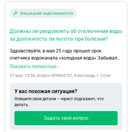
Взыскание задолженности
Должны ли уведомлять об отключении воды
за долги и есть ли льготы при болезни?
Здравствуйте, в мае 25 году прошел срок
счетчика водоканала «холодная вода» Забывали
поменять. Начали считать по нормативу 2-3к в
Показать полностью
месяц 25.05.2026 Приехали без предупреждения
27 мая, 15:56
, вопрос №4964792, Александр, г. Сочи
без уведомления и отрезали воду Долг был 34886
рублей Сегодня 27.05.2026 мы поехали в
У вас похожая ситуация?
водоканал нам насчитали замену Счетчика
Опишите свои детали — юрист подскажет, что
подключение воды и оплата долга в размере
делать.
55тымяч рублей. Должно ли были какое нибудь
уведомление об отключении воды? Дело в том
Задать свой вопрос
что отец проживающий в это. Доме перенос
инсульт 3.01.2026 и по сей день числится на а