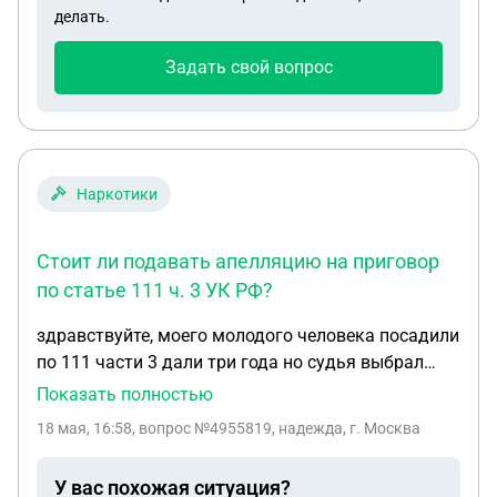
делать.
Задать свой вопрос
Наркотики
Стоит ли подавать апелляцию на приговор
по статье 111 ч. 3 УК РФ?
здравствуйте, моего молодого человека посадили
по 111 части 3 дали три года но судья выбрал
самые худшие показания, и мы думаем подавать
Показать полностью
на апелляцию, стоит ли вообще это делать? не
18 мая, 16:58
, вопрос №4955819, надежда, г. Москва
добавят ли срок, и что вообще будет после неё, и
стоит ли нанимать платного адвоката
У вас похожая ситуация?