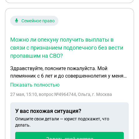
больничном то лежит в больнице то его
выписывают. Есть ли какие нибудь поблажки по
этому поводу ? И можно ли как то с этим
Семейное право
вопросом обращаться в прокуратуру?
Можно ли опекуну получить выплаты в
связи с признанием подопечного без вести
пропавшим на СВО?
Здравствуйте, поясните пожалуйста. Мой
племянник с 6 лет и до совершеннолетия у меня
на опеке, прописка по сей день у меня. Пособие
Показать полностью
шло на его сберкнижку мне выплат за его
27 мая, 15:10
, вопрос №4964744, Ольга, г. Москва
воспитание никаких не перечислялось. В июне
прошлого года он зарегистрировал брак. В ноябре
У вас похожая ситуация?
прошлого года ушёл на СВО и с 06.01.2026
Опишите свои детали — юрист подскажет, что
считается без вести пропавшим. По закону сейчас
делать.
через полгода признают погибшим. Стоит мне
обращаться в суд на выплаты?