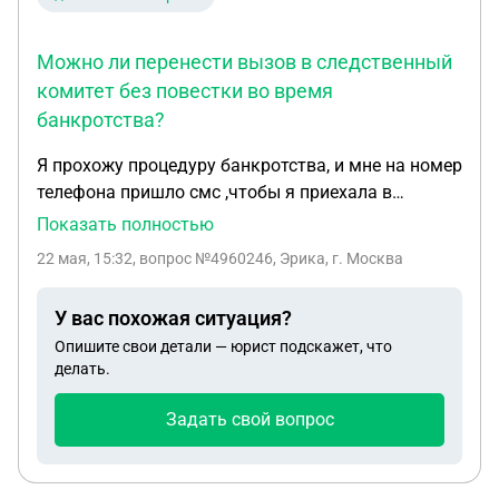
Можно ли перенести вызов в следственный
комитет без повестки во время
банкротства?
Я прохожу процедуру банкротства, и мне на номер
телефона пришло смс ,чтобы я приехала в
следственный комитет, но про этом повестки я не
Показать полностью
получала , я объяснила ,что у меня рабочий день
22 мая, 15:32
, вопрос №4960246, Эрика, г. Москва
и мне не отпроситься с работы ,могу ли я
перенести встречу,на другой день. Мне отказали
У вас похожая ситуация?
,сказали это в моих интересах!
Опишите свои детали — юрист подскажет, что
делать.
Задать свой вопрос