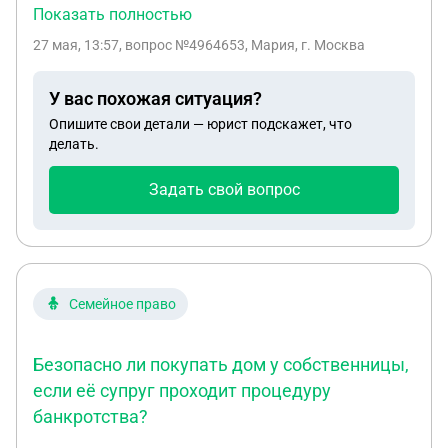
хватает 9 таблеток должно быть 30 штук, пришло
Показать полностью
21 Позвонили в поддержку Написали на почту,
27 мая, 13:57
, вопрос №4964653, Мария, г. Москва
что нужно прийти в аптеку и сказать что
связались с производителем и вам вернут деньги,
У вас похожая ситуация?
а вы упаковку таблеток Пришли в аптеку,
Опишите свои детали — юрист подскажет, что
сослались на 51 указ Что делать?
делать.
Задать свой вопрос
Семейное право
Безопасно ли покупать дом у собственницы,
если её супруг проходит процедуру
банкротства?