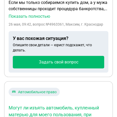
Если мы только собираемся купить дом, а у мужа
собственницы проходит процедура банкротства,
да ещё как я понял они собираются развестись
Показать полностью
ещё до продажи дома, чтобы потом приобрести
26 мая, 09:42
, вопрос №4963361, Максим, г. Краснодар
себе другое жильё, чтобы у неё не возникло
проблем при покупке из-за мужа проходящего
У вас похожая ситуация?
банкротство. Жильё куплено собственницей за
Опишите свои детали — юрист подскажет, что
год до вступления в брак.Благодарю за ответ.
делать.
Задать свой вопрос
Автомобильное право
Могут ли изъять автомобиль, купленный
матерью для моего пользования, при