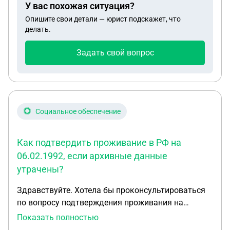
У вас похожая ситуация?
Опишите свои детали — юрист подскажет, что
делать.
Задать свой вопрос
Социальное обеспечение
Как подтвердить проживание в РФ на
06.02.1992, если архивные данные
утрачены?
Здравствуйте. Хотела бы проконсультироваться
по вопросу подтверждения проживания на
территории РФ на 06.02.1992. Я 1986 года
Показать полностью
рождения, ранее имела гражданство РФ, в 1995