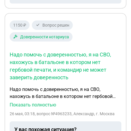
1150 ₽
Вопрос решен
Доверенности нотариуса
Надо помочь с доверенностью, я на СВО,
нахожусь в батальоне в котором нет
гербовой печати, и командир не может
заверить доверенность
Надо помочь с доверенностью, я на СВО,
нахожусь в батальоне в котором нет гербовой
печати, и командир не может заверить
Показать полностью
доверенность. Как быть? Можно ли как-то
26 мая, 03:18
, вопрос №4963233, Александр, г. Москва
дистанционно? Или другие варианты, отпуск
через 4 месяца а дело срочное
У вас похожая ситуация?