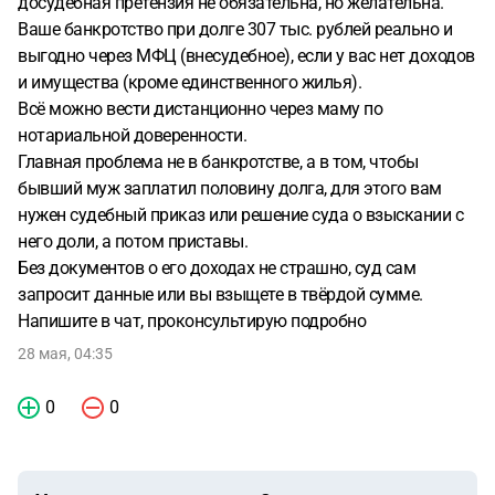
досудебная претензия не обязательна, но желательна.
публикации, вознаграждение финансовому
Ваше банкротство при долге 307 тыс. рублей реально и
управляющему)?
5. Можно ли вести дело дистанционно,
выгодно через МФЦ (внесудебное), если у вас нет доходов
через представителя (маму), так как я нахожусь в Китае?
и имущества (кроме единственного жилья).
Дополнительно:
Бывший муж живёт в России легально, но
Всё можно вести дистанционно через маму по
данных о его доходах у меня нет. Я не буду ничего
нотариальной доверенности.
скрывать, но прошу вас не требовать от меня
Главная проблема не в банкротстве, а в том, чтобы
документов, которых у меня нет (например, справки о его
бывший муж заплатил половину долга, для этого вам
доходах).
Буду благодарна за чёткий план действий и
нужен судебный приказ или решение суда о взыскании с
примерную смету расходов. Готова к дистанционной
него доли, а потом приставы.
консультации.
Без документов о его доходах не страшно, суд сам
запросит данные или вы взыщете в твёрдой сумме.
Напишите в чат, проконсультирую подробно
28 мая, 04:35
0
0