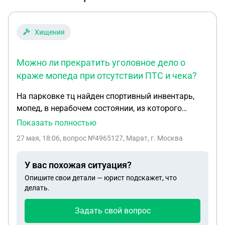
Хищения
Можно ли прекратить уголовное дело о
краже мопеда при отсутствии ПТС и чека?
На парковке тц найден спортивный инвентарь,
мопед, в нерабочем состоянии, из которого
капали горючие жидкости. Его эвакуировали в
Показать полностью
другое место. Хозяин (на основании только
27 мая, 18:06
, вопрос №4965127, Марат, г. Москва
рукописного дкп, других документов на технику
нет) подал заявление о краже. Заведено УД.
У вас похожая ситуация?
Техника возвращена. Можно ли развалить дело в
Опишите свои детали — юрист подскажет, что
суде ввиду отсутствия птс или чека из магазина
делать.
на мопед. Или есть иная возможность.
Задать свой вопрос