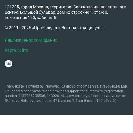
121205, город Москва, территория Сколково инновационного
центра, Большой бульвар, дом 42 строение 1, этаж 0,
помещение 150, кабинет 5
© 2011—2026 «Правовед.ru» Все права защищены.
Лицензионное соглашение
Карта сайта
The website is owned by Pravoved.RU group of companies. Pravoved.Ru Lab
Ltd. operates the website and provides support for customers (registration
number 1187746238536, 143026, Moscow, territory of the innovative center
Skolkovo, Bolshoy ave., house 42 building 1, floor 0 room 150 office 5).