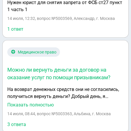
Нужен юрист для снятия запрета от ФСБ ст27 пункт
1 часть 1
14 июля, 12:32
, вопрос №5003569, Александр, г. Москва
1 ответ
Медицинское право
Можно ли вернуть деньги за договор на
оказание услуг по помощи призывникам?
На возврат денежных средств они не согласились,
получиться вернуть деньги? Добрый день, я
заключил ддоговор на оказание услуги по помощи
Показать полностью
призывникам и заплатил почти всю сумму. Через
14 июля, 08:44
, вопрос №5003363, Альбина, г. Москва
полгода эта услуга не пригодилась и я хотел бы
вернуть ту сумму. На возврат денежных средств
3 ответа