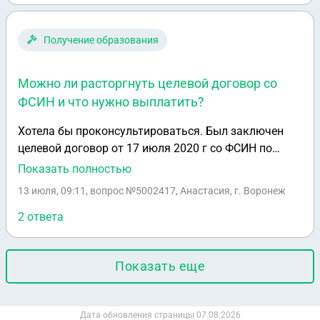
они не согласились, получиться вернуть деньги?
Получение образования
Можно ли расторгнуть целевой договор со
ФСИН и что нужно выплатить?
Хотела бы проконсультироваться. Был заключен
целевой договор от 17 июля 2020 г со ФСИН по
поводу обучения в мед. университете и отработке в
Показать полностью
течение 5 лет после. В договоре есть формулировка:
13 июля, 09:11
, вопрос №5002417, Анастасия, г. Воронеж
" Настоящий договор не может быть расторгнут по
соглашению сторон". И исходя из этого есть
2 ответа
вопросы: можно ли расторгнуть договор, если да, то
надо будет выплатить меры социальной поддержки
Показать еще
(стипендию) или всю сумму за обучение. В договоре
указано только предоставление ежегодных мед.
осмотров, как мера поддержки от организации.
Дата обновления страницы
07.08.2026
Заранее спасибо за ответ.