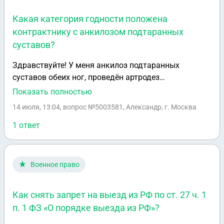
Какая категория годности положена
контрактнику с анкилозом подтаранных
суставов?
Здравствуйте! У меня анкилоз подтаранных
суставов обеих ног, проведён артродез
голеностопного сустава левой ноги. Подошвенное
Показать полностью
положение голеностопного сустава 110 градусов,
14 июля, 13:04
, вопрос №5003581, Александр, г. Москва
тыльное 105 градусов. Какая категория годности
мне положена. Контрактник.
1 ответ
Военное право
Как снять запрет на выезд из РФ по ст. 27 ч. 1
п. 1 ФЗ «О порядке выезда из РФ»?