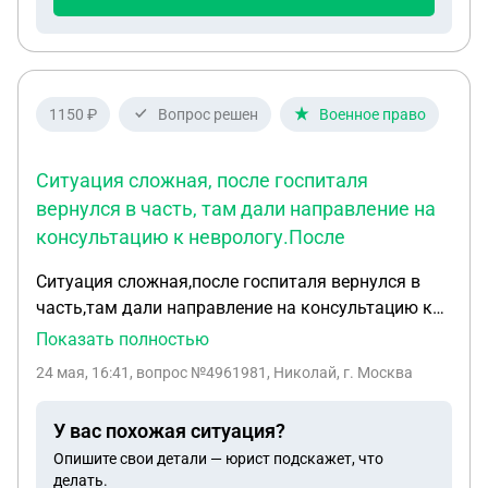
1150 ₽
Вопрос решен
Военное право
Ситуация сложная, после госпиталя
вернулся в часть, там дали направление на
консультацию к неврологу.После
Ситуация сложная,после госпиталя вернулся в
часть,там дали направление на консультацию к
неврологу.После того как я не попал по очереди к
Показать полностью
врачу,пришол продлить
24 мая, 16:41
, вопрос №4961981, Николай, г. Москва
направление,продлили,опять не попал,пришол
опять продлять,мне анулировали направление и
У вас похожая ситуация?
сказали за ленту.Я поехал написал в прокуратуру
Опишите свои детали — юрист подскажет, что
жалобу.На что мне там ответили что жалобу
делать.