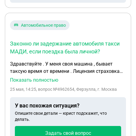
Автомобильное право
Законно ли задержание автомобиля такси
МАДИ, если поездка была личной?
Здравствуйте . У меня своя машина , бывает
таксую время от времени . Лицензия страховка
имеется . Я ехал по своим делам пустой , не
Показать полностью
занимался перевозкой пассажиров . Шашку и
25 мая, 14:25
, вопрос №4962654, Ферзулла, г. Москва
шахматную раскраску убрал и был без путевого
листа . МАДИ забрали машину на штраф стоянку
У вас похожая ситуация?
и выписали штрафы. Сказали что не имею права
Опишите свои детали — юрист подскажет, что
так ездить . Законно ли это и возможно ли это
делать.
обжаловать ?
Задать свой вопрос