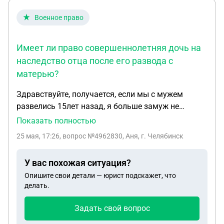
Военное право
Имеет ли право совершеннолетняя дочь на
наследство отца после его развода с
матерью?
Здравствуйте, получается, если мы с мужем
развелись 15лет назад, я больше замуж не
вышла. У нас совместная дочь, которой сегодня
Показать полностью
23 года, и в случае гибели своего отца она ни на
25 мая, 17:26
, вопрос №4962830, Аня, г. Челябинск
что не имеет право. У нег о еще есть сын от
второго брака, 17 лет, но там он тоже развелся
У вас похожая ситуация?
Опишите свои детали — юрист подскажет, что
делать.
Задать свой вопрос