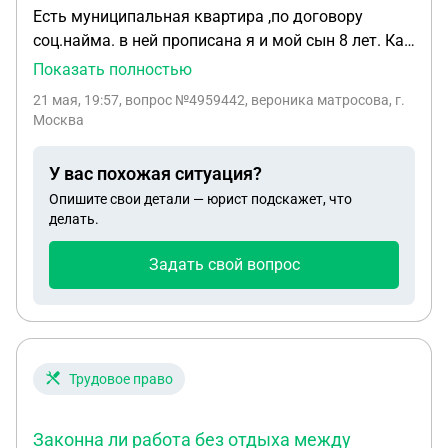
Есть муниципальная квартира ,по договору
соц.найма. в ней прописана я и мой сын 8 лет. Как
приватизировать квартиру? Можно ли через
Показать полностью
госуслуги, надо ли брать в опеке бумагу на
21 мая, 19:57
, вопрос №4959442, вероника матросова, г.
приватизацию? И возможно ли это сделать на
Москва
расстоянии из другого города?
У вас похожая ситуация?
Опишите свои детали — юрист подскажет, что
делать.
Задать свой вопрос
Трудовое право
Законна ли работа без отдыха между