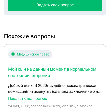
Задать свой вопрос
Похожие вопросы
Медицинское право
Мой сын на данный момент в нормальном
состоянии здоровья
Добрый день. В 2020г.судебно психиатрическая
комиссия(пятиминутка)сделала заключение о не
вменяемости на момент преступления, а в
Показать полностью
2023г.пришло решение суда о принудительном
24 мая, 10:08
, вопрос №4961639, Vladislav, г. Москва
лечении в больнице,т.к.моего сына не было в