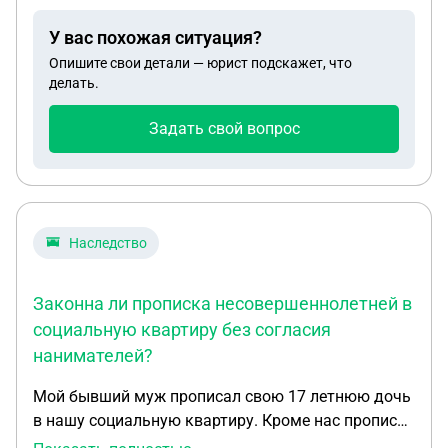
стране его не положили в больницу, а сейчас в
У вас похожая ситуация?
2026г.его хотят отправить на принудительное
Опишите свои детали — юрист подскажет, что
лечение спустя столько лет. У меня вопрос
делать.
законно ли это. И можно ли как то этого
избежать. Мой сын на данный момент в
Задать свой вопрос
нормальном состоянии здоровья. Спасибо.
Наследство
Законна ли прописка несовершеннолетней в
социальную квартиру без согласия
нанимателей?
Мой бывший муж прописал свою 17 летнюю дочь
в нашу социальную квартиру. Кроме нас прописан
общий сын 45 лет и наша внучка 16 лет(