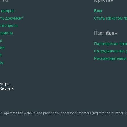
нтам
Юристам
 вопрос
Блог
ть документ
Стать юристом п
е вопросы
Партнёрам
юристы
ы
Партнёрская пр
тии
Сотрудничество 
л
Рекламодателям
сы
ентра,
бинет 5
. operates the website and provides support for customers (registration number 11