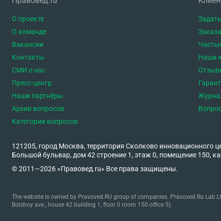
Правовед.ru
Клие
О проекте
Задать
О команде
Заказа
Вакансии
Часты
Контакты
Наши 
СМИ о нас
Отзыв
Пресс-центр
Гаран
Наши партнёры
Журна
Архив вопросов
Вопро
Категории вопросов
121205, город Москва, территория Сколково инновационного ц
Большой бульвар, дом 42 строение 1, этаж 0, помещение 150, ка
© 2011—2026 «Правовед.ru» Все права защищены.
The website is owned by Pravoved.RU group of companies. Pravoved.Ru Lab Ltd
Bolshoy ave., house 42 building 1, floor 0 room 150 office 5).