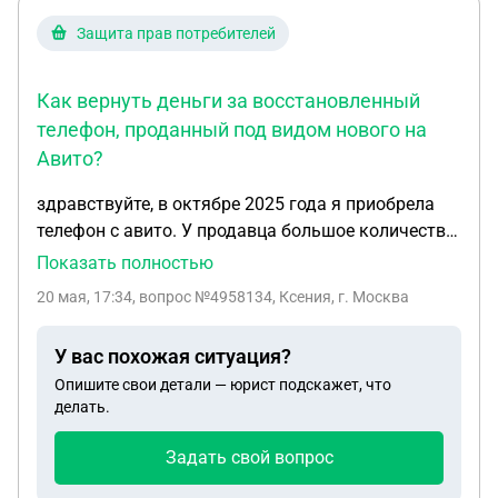
Защита прав потребителей
Как вернуть деньги за восстановленный
телефон, проданный под видом нового на
Авито?
здравствуйте, в октябре 2025 года я приобрела
телефон с авито. У продавца большое количество
отзывов , что и дало огромное доверие. Заявлял
Показать полностью
оригинальные устройства абсолютно новые.
20 мая, 17:34
, вопрос №4958134, Ксения, г. Москва
Купила 14 айфон в рассрочку авито. Однако
спустя полгода приехала в сервис и узнала что
У вас похожая ситуация?
телефон восcтановленный. Оригинальные детали
Опишите свои детали — юрист подскажет, что
заменены и еще много дефектов телефона.
делать.
Связавшись с магазином он отказался делать
замену телефона на другой. При просьбе
Задать свой вопрос
возврата продавец сказал, что я у него ничего не
покупала, хотя у меня есть доказательства