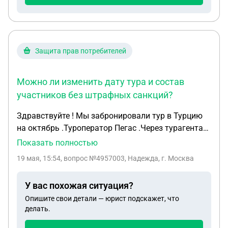
Защита прав потребителей
Можно ли изменить дату тура и состав
участников без штрафных санкций?
Здравствуйте ! Мы забронировали тур в Турцию
на октябрь .Туроператор Пегас .Через турагента
перевели 30 % от полной суммы . Но , в данный
Показать полностью
момент наши планы изменились.Мы хотим взять
19 мая, 15:54
, вопрос №4957003, Надежда, г. Москва
в тур еще ребенка 10 лет и поменять дату , на три
дня позже. Будут ли какие то штрафные санкции
У вас похожая ситуация?
?
Опишите свои детали — юрист подскажет, что
делать.