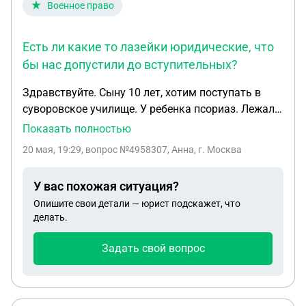
Военное право
Есть ли какие то лазейки юридические, что
бы нас допустили до вступительных?
Здравствуйте. Сыну 10 лет, хотим поступать в
суворовское училище. У ребенка псориаз. Лежали
в стационаре, диагноз подтвержден. Есть ли
Показать полностью
какие то лазейки юридические, что бы нас
20 мая, 19:29
, вопрос №4958307, Анна, г. Москва
допустили до вступительных? Псориаз с вялым
течением, легкая форма. Отец ребенка на сво,
У вас похожая ситуация?
семья многодетная (льготная категория)
Опишите свои детали — юрист подскажет, что
делать.
Задать свой вопрос