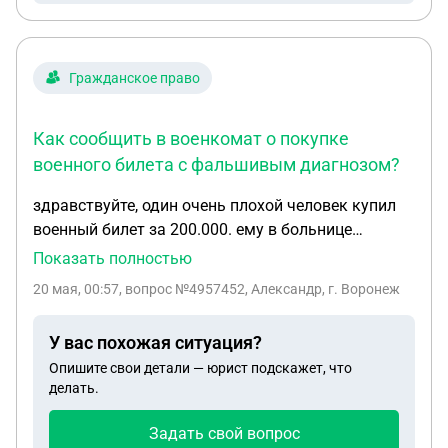
рассрочки именно на товар из его магазина. Хотя
магазин сам утверждает, что у них гарантия 1
год. Есть ли какие-то шансы получить деньги
Гражданское право
назад и что надо для этого делать?
Как сообщить в военкомат о покупке
военного билета с фальшивым диагнозом?
здравствуйте, один очень плохой человек купил
военный билет за 200.000. ему в больнице
нарисовали «липовую» болезнь ( что он писается
Показать полностью
по ночам). есть ли какой то шанс сдать его в
20 мая, 00:57
, вопрос №4957452, Александр, г. Воронеж
военный комиссариат, и запустить проверку
подлинности военного билета? спасибо.
У вас похожая ситуация?
Опишите свои детали — юрист подскажет, что
делать.
Задать свой вопрос