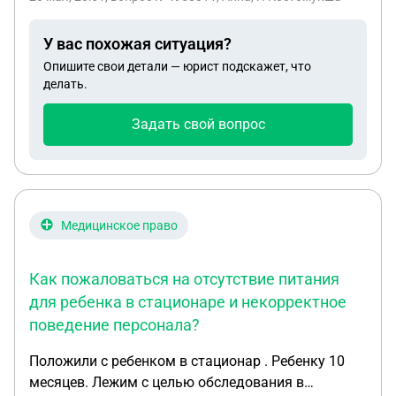
будет всё хорошо, и возместит ущерб, но ничего
так сделано и не было. Назначен суд, могу ли я на
У вас похожая ситуация?
суде отказаться от примирительной?
Опишите свои детали — юрист подскажет, что
делать.
Задать свой вопрос
Медицинское право
Как пожаловаться на отсутствие питания
для ребенка в стационаре и некорректное
поведение персонала?
Положили с ребенком в стационар . Ребенку 10
месяцев. Лежим с целью обследования в