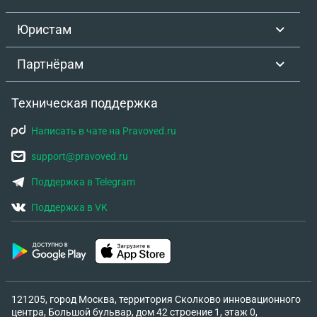
вахта в день зарплаты,сейчас у меня началась
вахта 10 мая,а зарплата у нас по 11 числам,но так
Юристам
как были праздники всем выплатили раньше,но
мне так ничего и не пришло,работадатель говорит
Партнёрам
что придет в июне,подскажите как поступать в
этой ситуации?
Техническая поддержка
Написать в чате на Pravoved.ru
support@pravoved.ru
Поддержка в Telegram
Поддержка в VK
121205, город Москва, территория Сколково инновационного
центра, Большой бульвар, дом 42 строение 1, этаж 0,