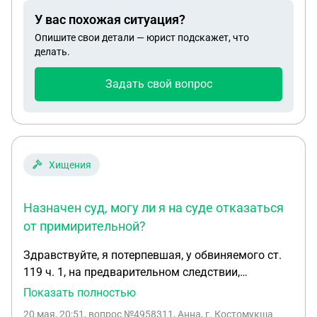
так и останутся ответственными по ипотеке ?
У вас похожая ситуация?
Опишите свои детали — юрист подскажет, что
делать.
Задать свой вопрос
Хищения
Назначен суд, могу ли я на суде отказаться
от примирительной?
Здравствуйте, я потерпевшая, у обвиняемого ст.
119 ч. 1, на предварительном следствии,
подписала с ним примирительную, он
Показать полностью
практически заставил написать, обещая, что
20 мая, 20:51
, вопрос №4958311, Анна, г. Костомукша