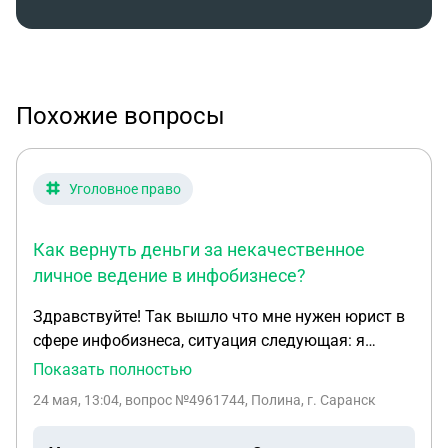
Похожие вопросы
Уголовное право
Как вернуть деньги за некачественное
личное ведение в инфобизнесе?
Здравствуйте! Так вышло что мне нужен юрист в
сфере инфобизнеса, ситуация следующая: я
оплатила личное ведение у одного человека,
Показать полностью
которое было оказано в итоге не в полной мере и
24 мая, 13:04
, вопрос №4961744, Полина, г. Саранск
результатов как таковых нет. И сейчас этот
человек лишь обвиняет и всё. Я оплачивала