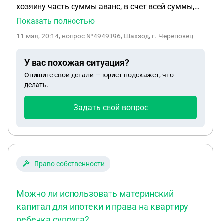
хозяину часть суммы аванс, в счет всей суммы,
сделку мы отменили. Паралельно установили за
Показать полностью
свой счет счетчик газа, и оплатили 50 % за
11 мая, 20:14
, вопрос №4949396, Шахзод, г. Череповец
кадастр, хозяин не возвращает аванс, вернул
только за кадастр. Посоветуйте как быть, вся
У вас похожая ситуация?
сделка была на словах.
Опишите свои детали — юрист подскажет, что
делать.
Задать свой вопрос
Право собственности
Можно ли использовать материнский
капитал для ипотеки и права на квартиру
ребенка супруга?