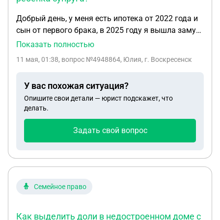
Добрый день, у меня есть ипотека от 2022 года и
сын от первого брака, в 2025 году я вышла замуж
второй раз и у нас родился ребёнок в 2026 году с
Показать полностью
новым супругом, хочу закрыть оставшуюся часть
11 мая, 01:38
, вопрос №4948864, Юлия, г. Воскресенск
ипотеки материнским капиталом, будет ли дочь
мужа от его первого брака претендовать на мою
У вас похожая ситуация?
квартиру по наследству отца?
Опишите свои детали — юрист подскажет, что
делать.
Задать свой вопрос
Семейное право
Как выделить доли в недостроенном доме с