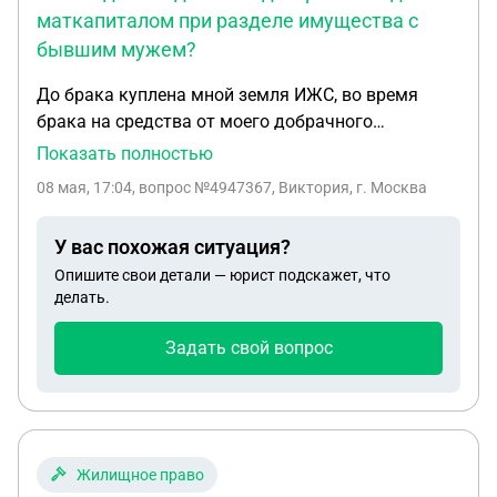
маткапиталом при разделе имущества с
бывшим мужем?
До брака куплена мной земля ИЖС, во время
брака на средства от моего добрачного
имущества началось строительство частного
Показать полностью
дома и был использован материнский капитал
08 мая, 17:04
, вопрос №4947367, Виктория, г. Москва
после рождения ребенка ( от первого брака есть
совершеннолетняя дочь). Дом недостроен (в
У вас похожая ситуация?
наличии фундамент, стены, крыша, проведен
Опишите свои детали — юрист подскажет, что
свет), на сегодняшний день - с мужем развелись
делать.
более трех лет назад, на раздел иммущества не
подавали. Проживаем в соседних комнатах в 2-х
Задать свой вопрос
комнатной квартире ( по 1/2 в собственности).
Дом достроить не имею возможности так как
сама содержу двоих несовершеннолетних детей.
Дом поставила на кадастровый учет с
намерением его продать и купить квартиру для
Жилищное право
переезда от бывшего мужа. Проблемы с