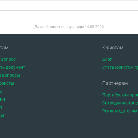
Дата обновления страницы
14.05.2026
нтам
Юристам
 вопрос
Блог
ть документ
Стать юристом п
е вопросы
Партнёрам
юристы
ы
Партнёрская пр
тии
Сотрудничество 
л
Рекламодателям
сы