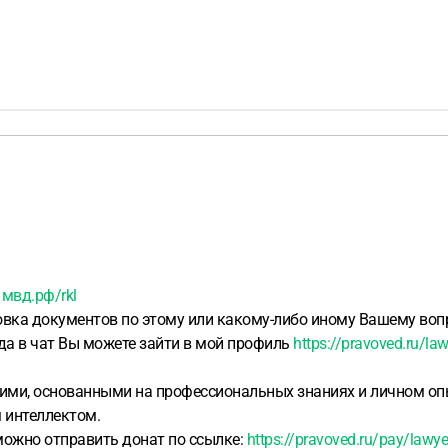
:
мвд.рф/rkl
овка документов по этому или какому-либо иному Вашему вопр
ода в чат Вы можете зайти в мой профиль
https://pravoved.ru/la
ими, основанными на профессиональных знаниях и личном опы
 интеллектом.
ожно отправить донат по ссылке:
https://pravoved.ru/pay/lawyer