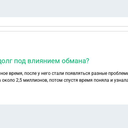
 долг под влиянием обмана?
ное время, после у него стали появляться разные проблем
около 2,5 миллионов, потом спустя время поняла и узнала
одной стороны я делала все добровольно, но с другой меня
ньги мне можно не возвращать или вернуть когда будет воз
 отказывают в возврате