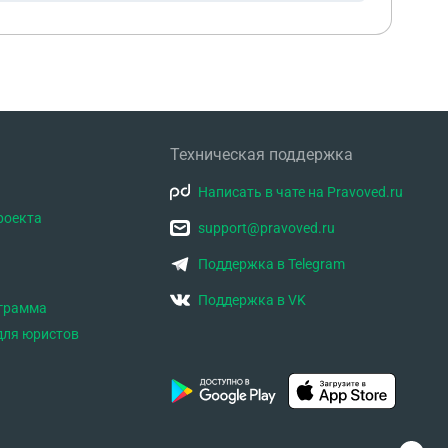
Техническая поддержка
Написать в чате на Pravoved.ru
роекта
support@pravoved.ru
Поддержка в Telegram
Поддержка в VK
ограмма
для юристов