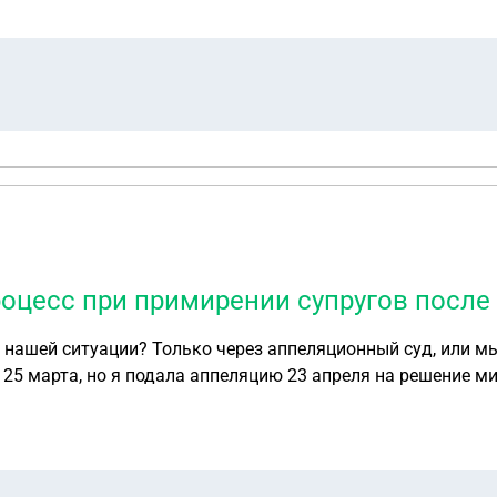
оцесс при примирении супругов после
 нашей ситуации? Только через аппеляционный суд, или м
25 марта, но я подала аппеляцию 23 апреля на решение ми
ении, они не приняли, сказали разбирайтесь, теперь в апе