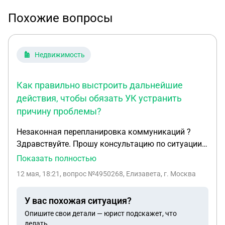
Похожие вопросы
Недвижимость
Как правильно выстроить дальнейшие
действия, чтобы обязать УК устранить
причину проблемы?
Незаконная перепланировка коммуникаций ?
Здравствуйте. Прошу консультацию по ситуации с
моей управляющей компанией и оценку, как мне
Показать полностью
правильно дальше действовать. Я собственник
12 мая, 18:21
, вопрос №4950268, Елизавета, г. Москва
квартиры в г Рязань. Квартира куплена в ипотеку
в 2018 году в уже существующем состоянии
У вас похожая ситуация?
(ранее это было общежитие). У меня с УК
Опишите свои детали — юрист подскажет, что
постоянный конфликт вокруг инженерных
делать.