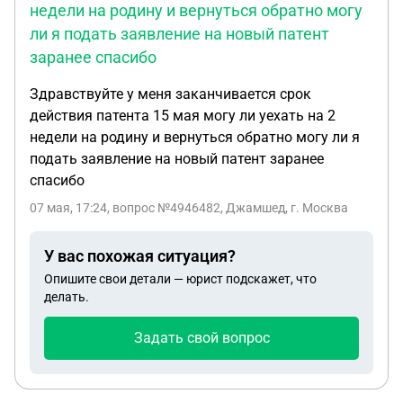
недели на родину и вернуться обратно могу
труб и перепланировки” даже особо не объясняя
ли я подать заявление на новый патент
что именно не так,просят документы на сколько я
понимаю подтверждающие разрешение на трубы
заранее спасибо
и водоотведение , когда переделывалась
Здравствуйте у меня заканчивается срок
квартира из комнаты ,но у меня нет ничего
действия патента 15 мая могу ли уехать на 2
подобного,квартира приобретена в таком виде,
недели на родину и вернуться обратно могу ли я
есть тех план ,выписка егрн,квартиры в ипотеке ;
подать заявление на новый патент заранее
фактические аварийные причины не
спасибо
устанавливаются; при этом ранее они уже
устраняли аналогичные проблемы после жалоб.
07 мая, 17:24
, вопрос №4946482, Джамшед, г. Москва
Мои Вопросы к юристу: 1.Обязана ли УК
фиксировать и устранять причину пятен и запаха,
У вас похожая ситуация?
включая проверку общедомовых систем?
Опишите свои детали — юрист подскажет, что
2.Нарушает ли УК закон, не выдавая акты
делать.
выполненных работ и ссылаясь на технические
причины (“принтер”, “нет юриста”)? 3.Насколько
Задать свой вопрос
законны их постоянные утверждения о
“незаконности труб” без проверок и заключений
органов? 4.Имеет ли юридическую силу акт, если: