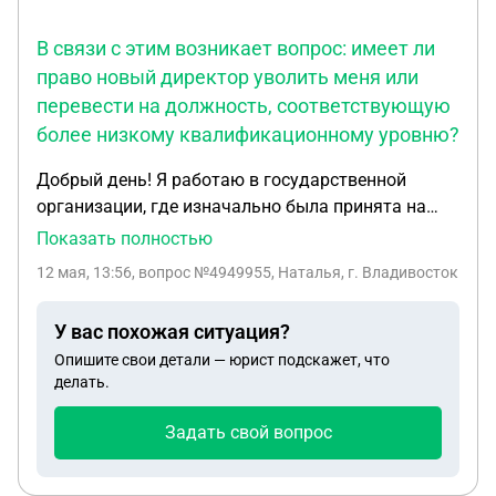
В связи с этим возникает вопрос: имеет ли
право новый директор уволить меня или
перевести на должность, соответствующую
более низкому квалификационному уровню?
Добрый день! Я работаю в государственной
организации, где изначально была принята на
должность ведущего специалиста. Спустя месяц
Показать полностью
после трудоустройства я была переведена на
12 мая, 13:56
, вопрос №4949955, Наталья, г. Владивосток
позицию начальника отдела государственных
закупок. Хочу отметить, что на момент перевода
У вас похожая ситуация?
мой стаж работы в сфере закупок составлял 3,5
Опишите свои детали — юрист подскажет, что
года, и я имею пройденное обучение по
делать.
Федеральному закону № 44-ФЗ. Высшее
образование отсутствует. В связи с этим
Задать свой вопрос
возникает вопрос: имеет ли право новый
директор уволить меня или перевести на