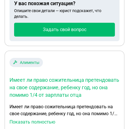
У вас похожая ситуация?
Опишите свои детали — юрист подскажет, что
делать.
Задать свой вопрос
Алименты
Имеет ли право сожительница претендовать
на свое содержание, ребенку год, но она
помимо 1/4 от зарплаты отца
Имеет ли право сожительница претендовать на
свое содержание, ребенку год, но она помимо 1/4
от зарплаты отца, на содержание ребёнка хочет
Показать полностью
получать ещё 30 тысяч на свое содержание, хотя