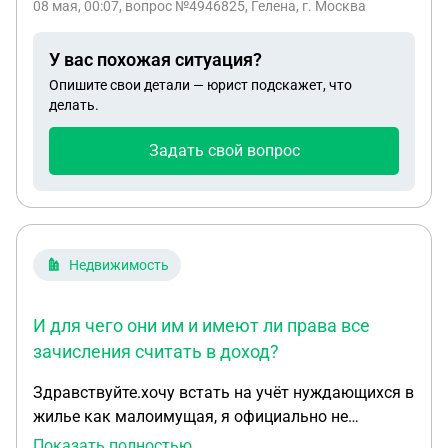
08 мая, 00:07
, вопрос №4946825, Гелена, г. Москва
в браке не состояли никогда. Есть ли у неё такое
право?
У вас похожая ситуация?
Опишите свои детали — юрист подскажет, что
делать.
Задать свой вопрос
Недвижимость
И для чего они им и имеют ли права все
зачисления считать в доход?
Здравствуйте.хочу встать на учёт нуждающихся в
жилье как малоимущая, я официально не
работаю маленькому ребенку 1, 5.Имеют ли
Показать полностью