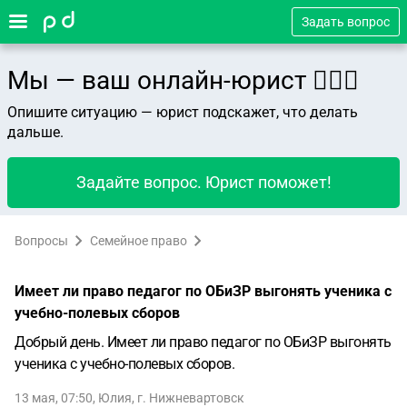
Задать вопрос
Мы — ваш онлайн-юрист 👨🏻‍⚖️
Опишите ситуацию — юрист подскажет, что делать
дальше.
Задайте вопрос. Юрист поможет!
Вопросы
Семейное право
Имеет ли право педагог по ОБиЗР выгонять ученика с
учебно-полевых сборов
Добрый день. Имеет ли право педагог по ОБиЗР выгонять
ученика с учебно-полевых сборов.
13 мая, 07:50
,
Юлия
,
г. Нижневартовск